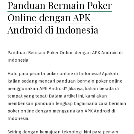
Panduan Bermain Poker
Online dengan APK
Android di Indonesia
Panduan Bermain Poker Online dengan APK Android di
Indonesia
Halo para pecinta poker online di Indonesia! Apakah
kalian sedang mencari panduan bermain poker online
menggunakan APK Android? Jika iya, kalian berada di
tempat yang tepat! Dalam artikel ini, kami akan
memberikan panduan lengkap bagaimana cara bermain
poker online dengan menggunakan APK Android di
Indonesia.
Seiring dengan kemajuan teknologi, kini para pemain