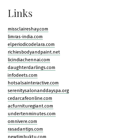
Links
missclaireshay.com
limras-india.com
elperiodicodelara.com
richiesbodyandpaint.net
licindiachennai.com
daughterdarlings.com
infodeets.com
hotsalsainteractive.com
serenitysalonanddayspa.org
cedarcafeonline.com
acfurnituregiant.com
undertenminutes.com
omnivere.com
rasadantips.com
newtimbuktu.com