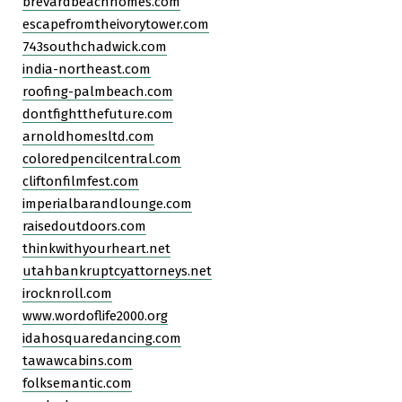
brevardbeachhomes.com
escapefromtheivorytower.com
743southchadwick.com
india-northeast.com
roofing-palmbeach.com
dontfightthefuture.com
arnoldhomesltd.com
coloredpencilcentral.com
cliftonfilmfest.com
imperialbarandlounge.com
raisedoutdoors.com
thinkwithyourheart.net
utahbankruptcyattorneys.net
irocknroll.com
www.wordoflife2000.org
idahosquaredancing.com
tawawcabins.com
folksemantic.com