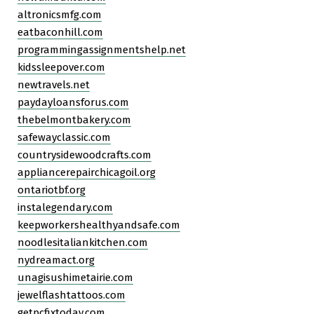
altronicsmfg.com
eatbaconhill.com
programmingassignmentshelp.net
kidssleepover.com
newtravels.net
paydayloansforus.com
thebelmontbakery.com
safewayclassic.com
countrysidewoodcrafts.com
appliancerepairchicagoil.org
ontariotbf.org
instalegendary.com
keepworkershealthyandsafe.com
noodlesitaliankitchen.com
nydreamact.org
unagisushimetairie.com
jewelflashtattoos.com
getpcfixtoday.com