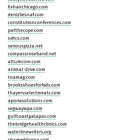
fixhairchicago.com
denizliesnaf.com
constitutionconferences.com
patthecope.com
svitcs.com
seriouspizza.net
compassroseband.net
altumcore.com
animal-drive.com
tnamag.com
brooksshoesforkids.com
thayersselectmeats.com
aporiasolutions.com
segwaywpa.com
gulfcoastpalapas.com
thebridgehealthclinics.com
waterlinewriters.org
shameddogan.com