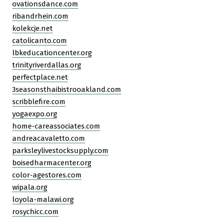
ovationsdance.com
ribandrhein.com
kolekcje.net
catolicanto.com
lbkeducationcenter.org
trinityriverdallas.org
perfectplace.net
3seasonsthaibistrooakland.com
scribblefire.com
yogaexpo.org
home-careassociates.com
andreacavaletto.com
parksleylivestocksupply.com
boisedharmacenter.org
color-agestores.com
wipala.org
loyola-malawi.org
rosychicc.com