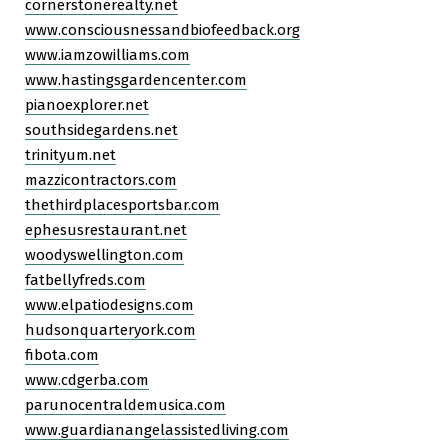
cornerstonerealty.net
www.consciousnessandbiofeedback.org
www.iamzowilliams.com
www.hastingsgardencenter.com
pianoexplorer.net
southsidegardens.net
trinityum.net
mazzicontractors.com
thethirdplacesportsbar.com
ephesusrestaurant.net
woodyswellington.com
fatbellyfreds.com
www.elpatiodesigns.com
hudsonquarteryork.com
fibota.com
www.cdgerba.com
parunocentraldemusica.com
www.guardianangelassistedliving.com