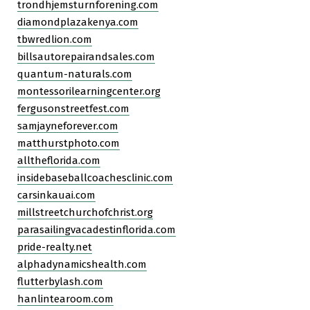
trondhjemsturnforening.com
diamondplazakenya.com
tbwredlion.com
billsautorepairandsales.com
quantum-naturals.com
montessorilearningcenter.org
fergusonstreetfest.com
samjayneforever.com
matthurstphoto.com
alltheflorida.com
insidebaseballcoachesclinic.com
carsinkauai.com
millstreetchurchofchrist.org
parasailingvacadestinflorida.com
pride-realty.net
alphadynamicshealth.com
flutterbylash.com
hanlintearoom.com