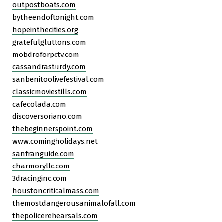
outpostboats.com
bytheendoftonight.com
hopeinthecities.org
gratefulgluttons.com
mobdroforpctv.com
cassandrasturdy.com
sanbenitoolivefestival.com
classicmoviestills.com
cafecolada.com
discoversoriano.com
thebeginnerspoint.com
www.comingholidays.net
sanfranguide.com
charmoryllc.com
3dracinginc.com
houstoncriticalmass.com
themostdangerousanimalofall.com
thepolicerehearsals.com