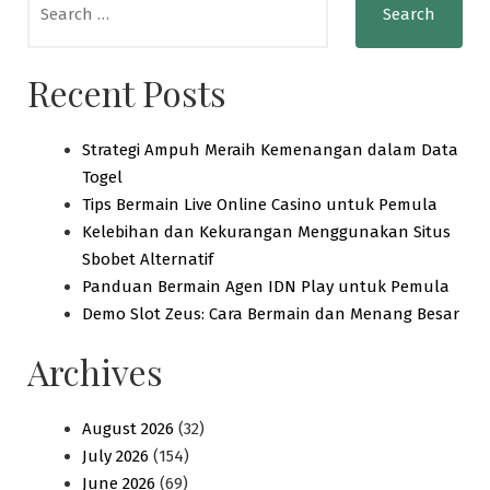
for:
Recent Posts
Strategi Ampuh Meraih Kemenangan dalam Data
Togel
Tips Bermain Live Online Casino untuk Pemula
Kelebihan dan Kekurangan Menggunakan Situs
Sbobet Alternatif
Panduan Bermain Agen IDN Play untuk Pemula
Demo Slot Zeus: Cara Bermain dan Menang Besar
Archives
August 2026
(32)
July 2026
(154)
June 2026
(69)