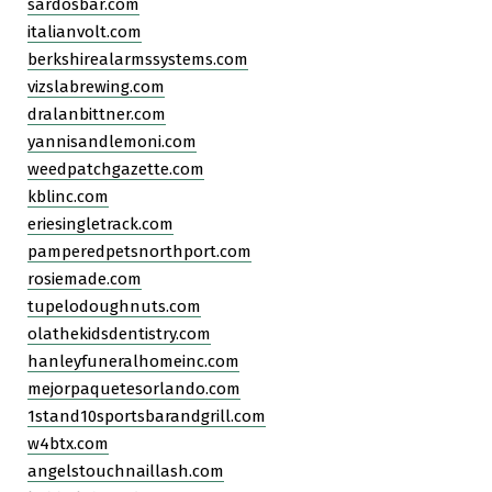
sardosbar.com
italianvolt.com
berkshirealarmssystems.com
vizslabrewing.com
dralanbittner.com
yannisandlemoni.com
weedpatchgazette.com
kblinc.com
eriesingletrack.com
pamperedpetsnorthport.com
rosiemade.com
tupelodoughnuts.com
olathekidsdentistry.com
hanleyfuneralhomeinc.com
mejorpaquetesorlando.com
1stand10sportsbarandgrill.com
w4btx.com
angelstouchnaillash.com