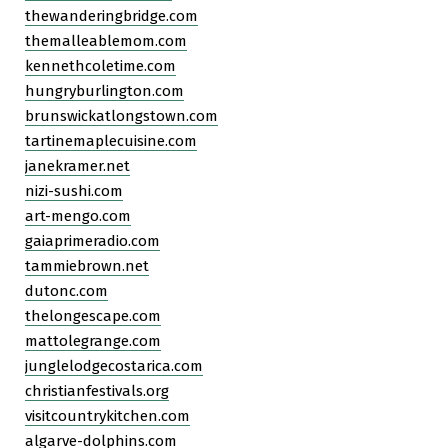
thewanderingbridge.com
themalleablemom.com
kennethcoletime.com
hungryburlington.com
brunswickatlongstown.com
tartinemaplecuisine.com
janekramer.net
nizi-sushi.com
art-mengo.com
gaiaprimeradio.com
tammiebrown.net
dutonc.com
thelongescape.com
mattolegrange.com
junglelodgecostarica.com
christianfestivals.org
visitcountrykitchen.com
algarve-dolphins.com