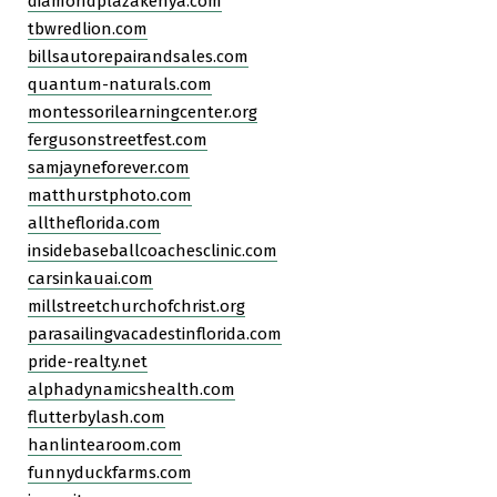
diamondplazakenya.com
tbwredlion.com
billsautorepairandsales.com
quantum-naturals.com
montessorilearningcenter.org
fergusonstreetfest.com
samjayneforever.com
matthurstphoto.com
alltheflorida.com
insidebaseballcoachesclinic.com
carsinkauai.com
millstreetchurchofchrist.org
parasailingvacadestinflorida.com
pride-realty.net
alphadynamicshealth.com
flutterbylash.com
hanlintearoom.com
funnyduckfarms.com