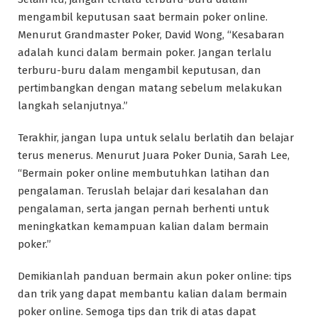
mengambil keputusan saat bermain poker online.
Menurut Grandmaster Poker, David Wong, “Kesabaran
adalah kunci dalam bermain poker. Jangan terlalu
terburu-buru dalam mengambil keputusan, dan
pertimbangkan dengan matang sebelum melakukan
langkah selanjutnya.”
Terakhir, jangan lupa untuk selalu berlatih dan belajar
terus menerus. Menurut Juara Poker Dunia, Sarah Lee,
“Bermain poker online membutuhkan latihan dan
pengalaman. Teruslah belajar dari kesalahan dan
pengalaman, serta jangan pernah berhenti untuk
meningkatkan kemampuan kalian dalam bermain
poker.”
Demikianlah panduan bermain akun poker online: tips
dan trik yang dapat membantu kalian dalam bermain
poker online. Semoga tips dan trik di atas dapat