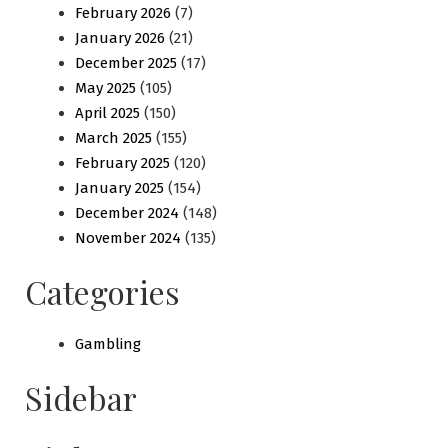
February 2026
(7)
January 2026
(21)
December 2025
(17)
May 2025
(105)
April 2025
(150)
March 2025
(155)
February 2025
(120)
January 2025
(154)
December 2024
(148)
November 2024
(135)
Categories
Gambling
Sidebar