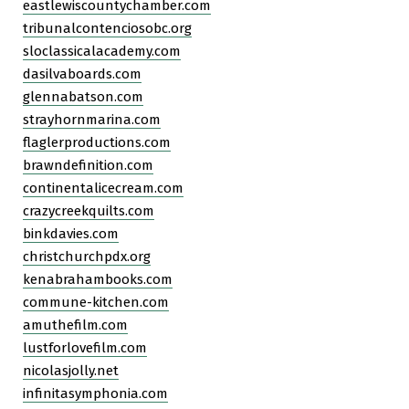
eastlewiscountychamber.com
tribunalcontenciosobc.org
sloclassicalacademy.com
dasilvaboards.com
glennabatson.com
strayhornmarina.com
flaglerproductions.com
brawndefinition.com
continentalicecream.com
crazycreekquilts.com
binkdavies.com
christchurchpdx.org
kenabrahambooks.com
commune-kitchen.com
amuthefilm.com
lustforlovefilm.com
nicolasjolly.net
infinitasymphonia.com