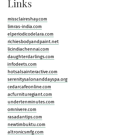
Links
missclaireshay.com
limras-india.com
elperiodicodelara.com
richiesbodyandpaint.net
licindiachennai.com
daughterdarlings.com
infodeets.com
hotsalsainteractive.com
serenitysalonanddayspa.org
cedarcafeonline.com
acfurnituregiant.com
undertenminutes.com
omnivere.com
rasadantips.com
newtimbuktu.com
altronicsmfg.com