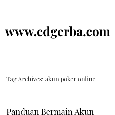
Skip
to
content
www.cdgerba.com
Tag Archives:
akun poker online
Panduan Bermain Akun