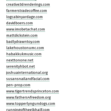
creative3drenderings.com
farmerstradecoffee.com
logcabinyardage.com
davidboers.com
www.imobetachat.com
mattdickstein.com
badlydrawntoy.com
lakehoustonumc.com
habakkukmusic.com
nexttonone.net
serenityhbot.net
joshuainternational.org
susansnailandfacial.com
pen-prop.com
www.tigertrendsprinceton.com
www.fathers4freedom.org
www.topperlyngundogs.com
runningoftheelkhalf.com