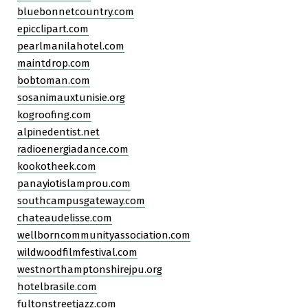
bluebonnetcountry.com
epicclipart.com
pearlmanilahotel.com
maintdrop.com
bobtoman.com
sosanimauxtunisie.org
kogroofing.com
alpinedentist.net
radioenergiadance.com
kookotheek.com
panayiotislamprou.com
southcampusgateway.com
chateaudelisse.com
wellborncommunityassociation.com
wildwoodfilmfestival.com
westnorthamptonshirejpu.org
hotelbrasile.com
fultonstreetjazz.com