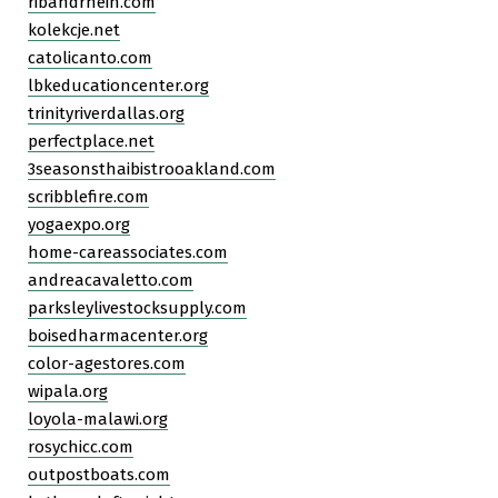
ribandrhein.com
kolekcje.net
catolicanto.com
lbkeducationcenter.org
trinityriverdallas.org
perfectplace.net
3seasonsthaibistrooakland.com
scribblefire.com
yogaexpo.org
home-careassociates.com
andreacavaletto.com
parksleylivestocksupply.com
boisedharmacenter.org
color-agestores.com
wipala.org
loyola-malawi.org
rosychicc.com
outpostboats.com