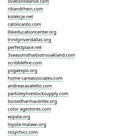
ovationsdance.com
ribandrhein.com
kolekcje.net
catolicanto.com
lbkeducationcenter.org
trinityriverdallas.org
perfectplace.net
3seasonsthaibistrooakland.com
scribblefire.com
yogaexpo.org
home-careassociates.com
andreacavaletto.com
parksleylivestocksupply.com
boisedharmacenter.org
color-agestores.com
wipala.org
loyola-malawi.org
rosychicc.com