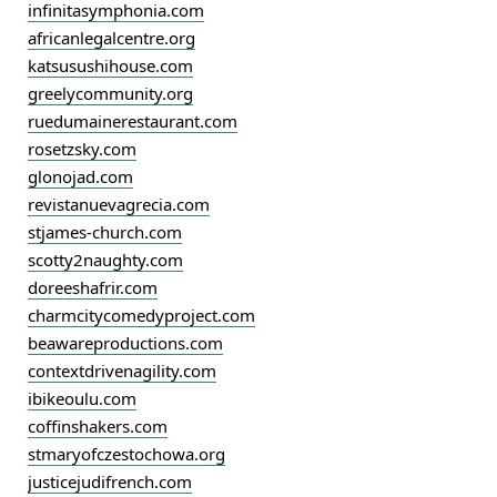
infinitasymphonia.com
africanlegalcentre.org
katsusushihouse.com
greelycommunity.org
ruedumainerestaurant.com
rosetzsky.com
glonojad.com
revistanuevagrecia.com
stjames-church.com
scotty2naughty.com
doreeshafrir.com
charmcitycomedyproject.com
beawareproductions.com
contextdrivenagility.com
ibikeoulu.com
coffinshakers.com
stmaryofczestochowa.org
justicejudifrench.com