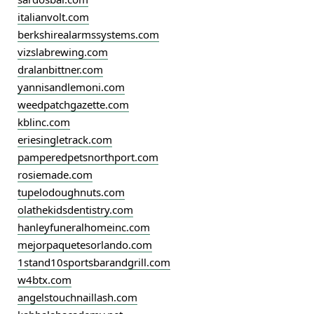
italianvolt.com
berkshirealarmssystems.com
vizslabrewing.com
dralanbittner.com
yannisandlemoni.com
weedpatchgazette.com
kblinc.com
eriesingletrack.com
pamperedpetsnorthport.com
rosiemade.com
tupelodoughnuts.com
olathekidsdentistry.com
hanleyfuneralhomeinc.com
mejorpaquetesorlando.com
1stand10sportsbarandgrill.com
w4btx.com
angelstouchnaillash.com