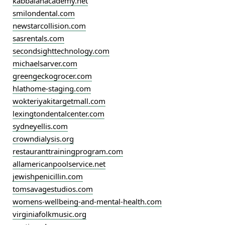
kabbalahacademy.net
smilondental.com
newstarcollision.com
sasrentals.com
secondsighttechnology.com
michaelsarver.com
greengeckogrocer.com
hlathome-staging.com
wokteriyakitargetmall.com
lexingtondentalcenter.com
sydneyellis.com
crowndialysis.org
restauranttrainingprogram.com
allamericanpoolservice.net
jewishpenicillin.com
tomsavagestudios.com
womens-wellbeing-and-mental-health.com
virginiafolkmusic.org