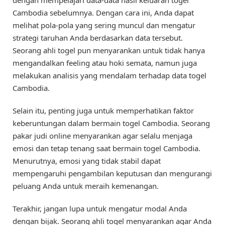
Cambodia sebelumnya. Dengan cara ini, Anda dapat
melihat pola-pola yang sering muncul dan mengatur
strategi taruhan Anda berdasarkan data tersebut.
Seorang ahli togel pun menyarankan untuk tidak hanya
mengandalkan feeling atau hoki semata, namun juga
melakukan analisis yang mendalam terhadap data togel
Cambodia.
Selain itu, penting juga untuk memperhatikan faktor
keberuntungan dalam bermain togel Cambodia. Seorang
pakar judi online menyarankan agar selalu menjaga
emosi dan tetap tenang saat bermain togel Cambodia.
Menurutnya, emosi yang tidak stabil dapat
mempengaruhi pengambilan keputusan dan mengurangi
peluang Anda untuk meraih kemenangan.
Terakhir, jangan lupa untuk mengatur modal Anda
dengan bijak. Seorang ahli togel menyarankan agar Anda