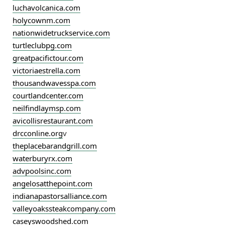
luchavolcanica.com
holycownm.com
nationwidetruckservice.com
turtleclubpg.com
greatpacifictour.com
victoriaestrella.com
thousandwavesspa.com
courtlandcenter.com
neilfindlaymsp.com
avicollisrestaurant.com
drcconline.org
v
theplacebarandgrill.com
waterburyrx.com
advpoolsinc.com
angelosatthepoint.com
indianapastorsalliance.com
valleyoakssteakcompany.com
caseyswoodshed.com