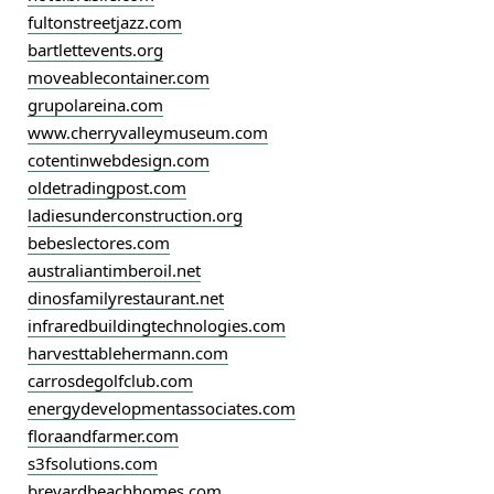
fultonstreetjazz.com
bartlettevents.org
moveablecontainer.com
grupolareina.com
www.cherryvalleymuseum.com
cotentinwebdesign.com
oldetradingpost.com
ladiesunderconstruction.org
bebeslectores.com
australiantimberoil.net
dinosfamilyrestaurant.net
infraredbuildingtechnologies.com
harvesttablehermann.com
carrosdegolfclub.com
energydevelopmentassociates.com
floraandfarmer.com
s3fsolutions.com
brevardbeachhomes.com