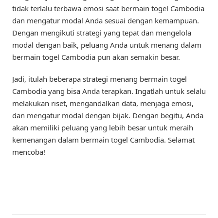
tidak terlalu terbawa emosi saat bermain togel Cambodia
dan mengatur modal Anda sesuai dengan kemampuan.
Dengan mengikuti strategi yang tepat dan mengelola
modal dengan baik, peluang Anda untuk menang dalam
bermain togel Cambodia pun akan semakin besar.
Jadi, itulah beberapa strategi menang bermain togel
Cambodia yang bisa Anda terapkan. Ingatlah untuk selalu
melakukan riset, mengandalkan data, menjaga emosi,
dan mengatur modal dengan bijak. Dengan begitu, Anda
akan memiliki peluang yang lebih besar untuk meraih
kemenangan dalam bermain togel Cambodia. Selamat
mencoba!