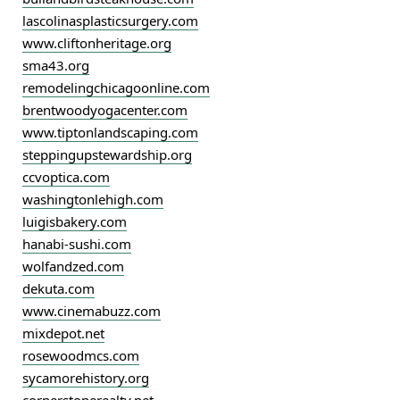
lascolinasplasticsurgery.com
www.cliftonheritage.org
sma43.org
remodelingchicagoonline.com
brentwoodyogacenter.com
www.tiptonlandscaping.com
steppingupstewardship.org
ccvoptica.com
washingtonlehigh.com
luigisbakery.com
hanabi-sushi.com
wolfandzed.com
dekuta.com
www.cinemabuzz.com
mixdepot.net
rosewoodmcs.com
sycamorehistory.org
cornerstonerealty.net