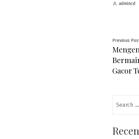
Posted
admincd
by
Post
Previous Pos
Mengen
navig
Bermain
Gacor T
Search
for:
Recen