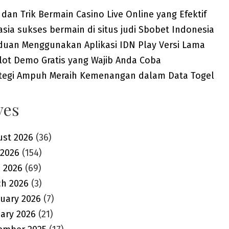
 dan Trik Bermain Casino Live Online yang Efektif
sia sukses bermain di situs judi Sbobet Indonesia
duan Menggunakan Aplikasi IDN Play Versi Lama
lot Demo Gratis yang Wajib Anda Coba
ategi Ampuh Meraih Kemenangan dalam Data Togel
ves
ust 2026
(36)
 2026
(154)
 2026
(69)
ch 2026
(3)
uary 2026
(7)
ary 2026
(21)