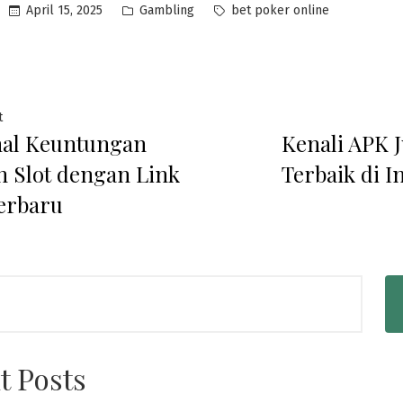
Posted
Tags:
April 15, 2025
Gambling
bet poker online
in
Previous
t
al Keuntungan
Kenali APK J
post:
ation
 Slot dengan Link
Terbaik di I
erbaru
t Posts