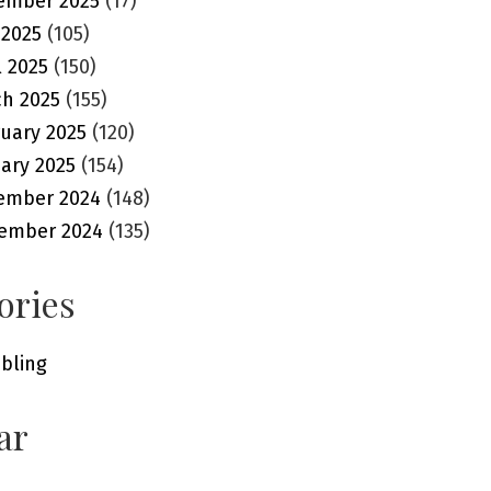
ember 2025
(17)
 2025
(105)
l 2025
(150)
ch 2025
(155)
uary 2025
(120)
ary 2025
(154)
ember 2024
(148)
ember 2024
(135)
ories
bling
ar