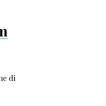
m
ne di