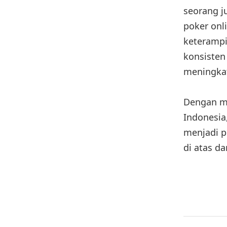
seorang j
poker on
keterampi
konsisten
meningka
Dengan me
Indonesi
menjadi p
di atas d