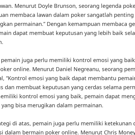
awan. Menurut Doyle Brunson, seorang legenda poke
an membaca lawan dalam poker sangatlah penting
kan permainan.” Dengan kemampuan membaca ge
main dapat membuat keputusan yang lebih baik sel
n.
, pemain juga perlu memiliki kontrol emosi yang baik
oker online. Menurut Daniel Negreanu, seorang pem
al, “Kontrol emosi yang baik dapat membantu pemai
us dan membuat keputusan yang cerdas selama perm
miliki kontrol emosi yang baik, pemain dapat meng
 yang bisa merugikan dalam permainan.
rategi di atas, pemain juga perlu memiliki ketekunan
si dalam bermain poker online. Menurut Chris Mone