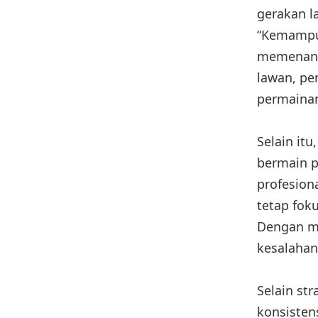
gerakan l
“Kemampu
memenang
lawan, pe
permaina
Selain itu
bermain p
profesion
tetap fok
Dengan me
kesalahan
Selain st
konsisten