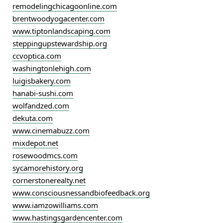
remodelingchicagoonline.com
brentwoodyogacenter.com
www.tiptonlandscaping.com
steppingupstewardship.org
ccvoptica.com
washingtonlehigh.com
luigisbakery.com
hanabi-sushi.com
wolfandzed.com
dekuta.com
www.cinemabuzz.com
mixdepot.net
rosewoodmcs.com
sycamorehistory.org
cornerstonerealty.net
www.consciousnessandbiofeedback.org
www.iamzowilliams.com
www.hastingsgardencenter.com