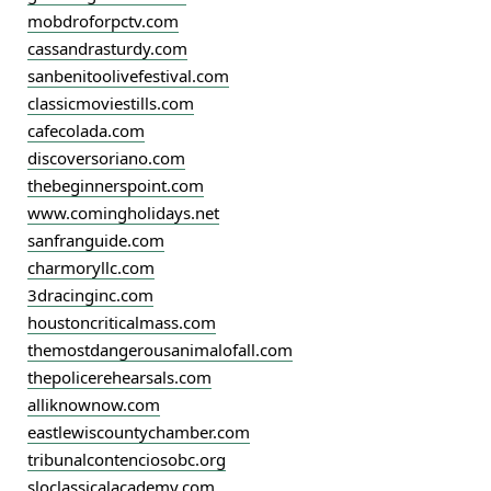
mobdroforpctv.com
cassandrasturdy.com
sanbenitoolivefestival.com
classicmoviestills.com
cafecolada.com
discoversoriano.com
thebeginnerspoint.com
www.comingholidays.net
sanfranguide.com
charmoryllc.com
3dracinginc.com
houstoncriticalmass.com
themostdangerousanimalofall.com
thepolicerehearsals.com
alliknownow.com
eastlewiscountychamber.com
tribunalcontenciosobc.org
sloclassicalacademy.com