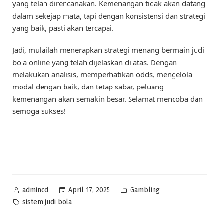
yang telah direncanakan. Kemenangan tidak akan datang
dalam sekejap mata, tapi dengan konsistensi dan strategi
yang baik, pasti akan tercapai.
Jadi, mulailah menerapkan strategi menang bermain judi
bola online yang telah dijelaskan di atas. Dengan
melakukan analisis, memperhatikan odds, mengelola
modal dengan baik, dan tetap sabar, peluang
kemenangan akan semakin besar. Selamat mencoba dan
semoga sukses!
Posted
Posted
April 17, 2025
Gambling
admincd
by
in
Tags:
sistem judi bola