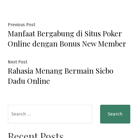
Post
Previous
Previous Post
Manfaat Bergabung di Situs Poker
post:
navigation
Online dengan Bonus New Member
Next
Next Post
Rahasia Menang Bermain Sicbo
post:
Dadu Online
Search
for:
Recent Posts