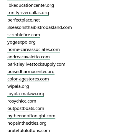
lbkeducationcenter.org
trinityriverdallas.org
perfectplace.net
3seasonsthaibistrooakland.com
scribblefire.com
yogaexpo.org
home-careassociates.com
andreacavaletto.com
parksleylivestocksupply.com
boisedharmacenter.org
color-agestores.com
wipala.org
loyola-malawi.org
rosychicc.com
outpostboats.com
bytheendoftonight.com
hopeinthecities.org
gratefulgluttons.com