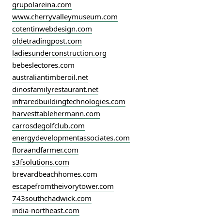
grupolareina.com
www.cherryvalleymuseum.com
cotentinwebdesign.com
oldetradingpost.com
ladiesunderconstruction.org
bebeslectores.com
australiantimberoil.net
dinosfamilyrestaurant.net
infraredbuildingtechnologies.com
harvesttablehermann.com
carrosdegolfclub.com
energydevelopmentassociates.com
floraandfarmer.com
s3fsolutions.com
brevardbeachhomes.com
escapefromtheivorytower.com
743southchadwick.com
india-northeast.com