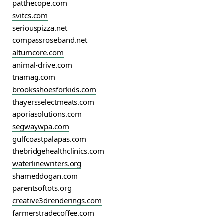
patthecope.com
svitcs.com
seriouspizza.net
compassroseband.net
altumcore.com
animal-drive.com
tnamag.com
brooksshoesforkids.com
thayersselectmeats.com
aporiasolutions.com
segwaywpa.com
gulfcoastpalapas.com
thebridgehealthclinics.com
waterlinewriters.org
shameddogan.com
parentsoftots.org
creative3drenderings.com
farmerstradecoffee.com