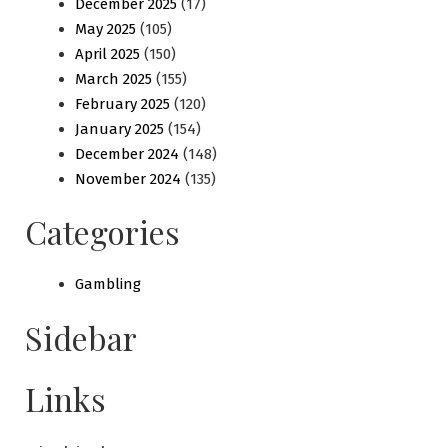
December 2025
(17)
May 2025
(105)
April 2025
(150)
March 2025
(155)
February 2025
(120)
January 2025
(154)
December 2024
(148)
November 2024
(135)
Categories
Gambling
Sidebar
Links