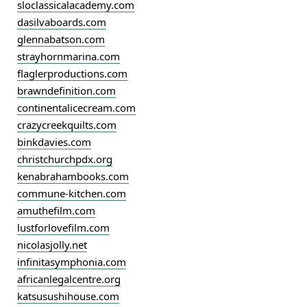
sloclassicalacademy.com
dasilvaboards.com
glennabatson.com
strayhornmarina.com
flaglerproductions.com
brawndefinition.com
continentalicecream.com
crazycreekquilts.com
binkdavies.com
christchurchpdx.org
kenabrahambooks.com
commune-kitchen.com
amuthefilm.com
lustforlovefilm.com
nicolasjolly.net
infinitasymphonia.com
africanlegalcentre.org
katsusushihouse.com