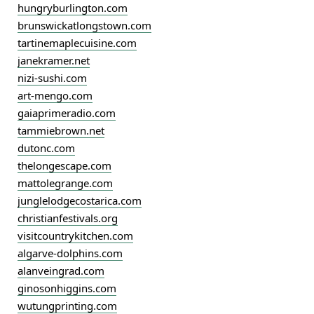
hungryburlington.com
brunswickatlongstown.com
tartinemaplecuisine.com
janekramer.net
nizi-sushi.com
art-mengo.com
gaiaprimeradio.com
tammiebrown.net
dutonc.com
thelongescape.com
mattolegrange.com
junglelodgecostarica.com
christianfestivals.org
visitcountrykitchen.com
algarve-dolphins.com
alanveingrad.com
ginosonhiggins.com
wutungprinting.com