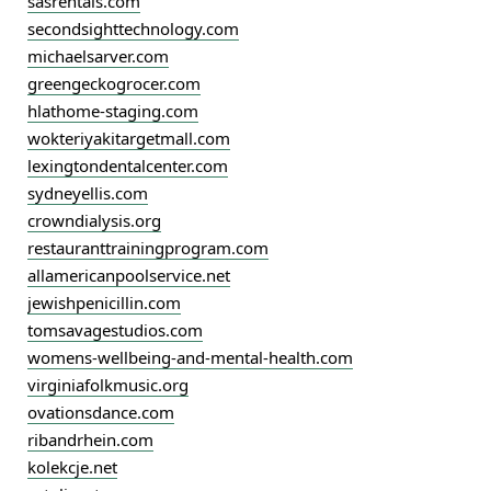
sasrentals.com
secondsighttechnology.com
michaelsarver.com
greengeckogrocer.com
hlathome-staging.com
wokteriyakitargetmall.com
lexingtondentalcenter.com
sydneyellis.com
crowndialysis.org
restauranttrainingprogram.com
allamericanpoolservice.net
jewishpenicillin.com
tomsavagestudios.com
womens-wellbeing-and-mental-health.com
virginiafolkmusic.org
ovationsdance.com
ribandrhein.com
kolekcje.net