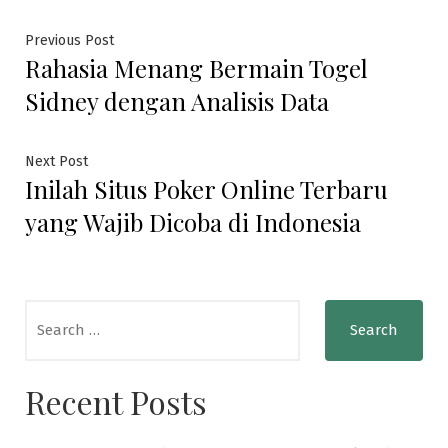
Post
Previous
Previous Post
Rahasia Menang Bermain Togel
post:
navigation
Sidney dengan Analisis Data
Next
Next Post
Inilah Situs Poker Online Terbaru
post:
yang Wajib Dicoba di Indonesia
Search
for:
Recent Posts