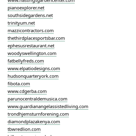
pianoexplorer.net
southsidegardens.net
trinityum.net
mazzicontractors.com
thethirdplacesportsbar.com
ephesusrestaurant.net
woodyswellington.com
fatbellyfreds.com
www.elpatiodesigns.com
hudsonquarteryork.com
fibota.com
www.cdgerba.com
parunocentraldemusica.com
www.guardianangelassistedliving.com
trondhjemsturnforening.com
diamondplazakenya.com
tbwredlion.com