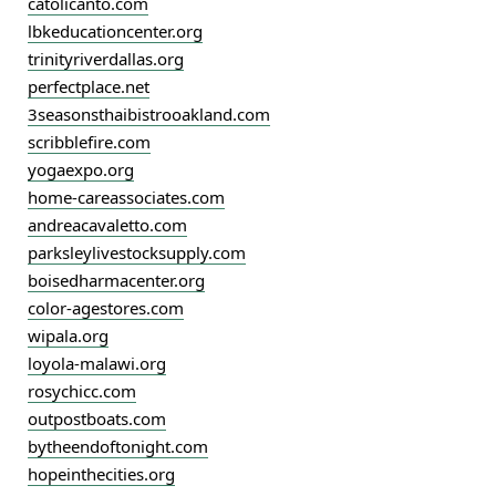
catolicanto.com
lbkeducationcenter.org
trinityriverdallas.org
perfectplace.net
3seasonsthaibistrooakland.com
scribblefire.com
yogaexpo.org
home-careassociates.com
andreacavaletto.com
parksleylivestocksupply.com
boisedharmacenter.org
color-agestores.com
wipala.org
loyola-malawi.org
rosychicc.com
outpostboats.com
bytheendoftonight.com
hopeinthecities.org