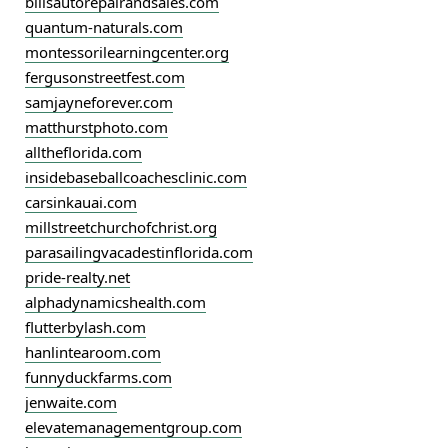
billsautorepairandsales.com
quantum-naturals.com
montessorilearningcenter.org
fergusonstreetfest.com
samjayneforever.com
matthurstphoto.com
alltheflorida.com
insidebaseballcoachesclinic.com
carsinkauai.com
millstreetchurchofchrist.org
parasailingvacadestinflorida.com
pride-realty.net
alphadynamicshealth.com
flutterbylash.com
hanlintearoom.com
funnyduckfarms.com
jenwaite.com
elevatemanagementgroup.com