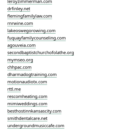
leroyzimmerman.com
drfinley.net
flemingfamilylaw.com
rnrwine.com
lakeoswegorowing.com
fuquayfamilycounseling.com
agouveia.com
secondbaptistchurchofolathe.org
mymseo.org
chhpac.com
dharmadogtraining.com
motionaudiotx.com
rttl.me
rescomheating.com
mimiweddings.com
besthostinnkansascity.com
smithdentalcare.net
undergroundmusiccafe.com