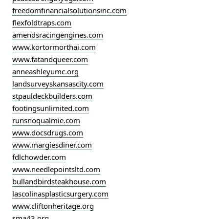
freedomfinancialsolutionsinc.com
flexfoldtraps.com
amendsracingengines.com
www.kortormorthai.com
www.fatandqueer.com
anneashleyumc.org
landsurveyskansascity.com
stpauldeckbuilders.com
footingsunlimited.com
runsnoqualmie.com
www.docsdrugs.com
www.margiesdiner.com
fdlchowder.com
www.needlepointsltd.com
bullandbirdsteakhouse.com
lascolinasplasticsurgery.com
www.cliftonheritage.org
sma43.org