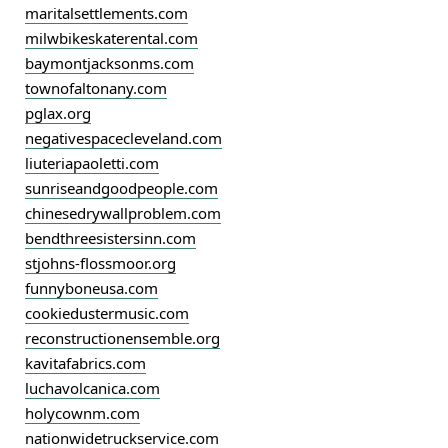
maritalsettlements.com
milwbikeskaterental.com
baymontjacksonms.com
townofaltonany.com
pglax.org
negativespacecleveland.com
liuteriapaoletti.com
sunriseandgoodpeople.com
chinesedrywallproblem.com
bendthreesistersinn.com
stjohns-flossmoor.org
funnyboneusa.com
cookiedustermusic.com
reconstructionensemble.org
kavitafabrics.com
luchavolcanica.com
holycownm.com
nationwidetruckservice.com