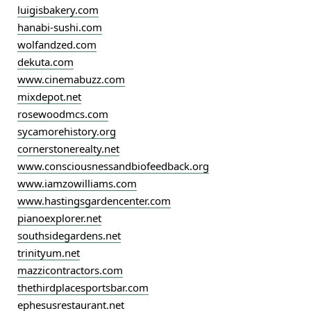
luigisbakery.com
hanabi-sushi.com
wolfandzed.com
dekuta.com
www.cinemabuzz.com
mixdepot.net
rosewoodmcs.com
sycamorehistory.org
cornerstonerealty.net
www.consciousnessandbiofeedback.org
www.iamzowilliams.com
www.hastingsgardencenter.com
pianoexplorer.net
southsidegardens.net
trinityum.net
mazzicontractors.com
thethirdplacesportsbar.com
ephesusrestaurant.net