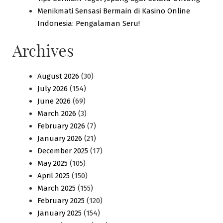
Menikmati Sensasi Bermain di Kasino Online
Indonesia: Pengalaman Seru!
Archives
August 2026
(30)
July 2026
(154)
June 2026
(69)
March 2026
(3)
February 2026
(7)
January 2026
(21)
December 2025
(17)
May 2025
(105)
April 2025
(150)
March 2025
(155)
February 2025
(120)
January 2025
(154)