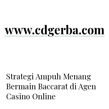
Skip
to
content
www.cdgerba.com
Strategi Ampuh Menang
Bermain Baccarat di Agen
Casino Online