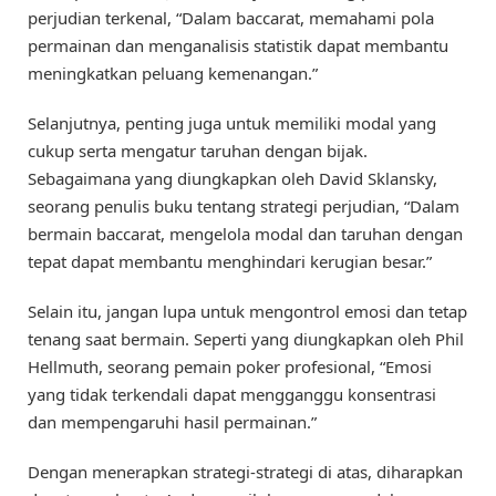
perjudian terkenal, “Dalam baccarat, memahami pola
permainan dan menganalisis statistik dapat membantu
meningkatkan peluang kemenangan.”
Selanjutnya, penting juga untuk memiliki modal yang
cukup serta mengatur taruhan dengan bijak.
Sebagaimana yang diungkapkan oleh David Sklansky,
seorang penulis buku tentang strategi perjudian, “Dalam
bermain baccarat, mengelola modal dan taruhan dengan
tepat dapat membantu menghindari kerugian besar.”
Selain itu, jangan lupa untuk mengontrol emosi dan tetap
tenang saat bermain. Seperti yang diungkapkan oleh Phil
Hellmuth, seorang pemain poker profesional, “Emosi
yang tidak terkendali dapat mengganggu konsentrasi
dan mempengaruhi hasil permainan.”
Dengan menerapkan strategi-strategi di atas, diharapkan