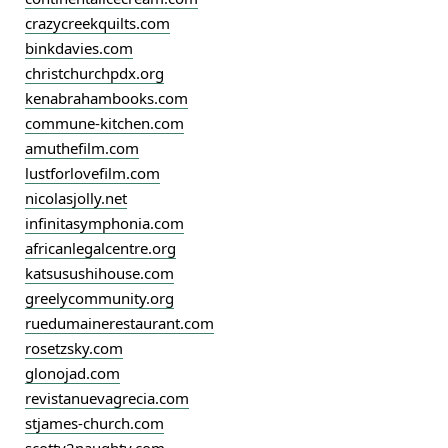
crazycreekquilts.com
binkdavies.com
christchurchpdx.org
kenabrahambooks.com
commune-kitchen.com
amuthefilm.com
lustforlovefilm.com
nicolasjolly.net
infinitasymphonia.com
africanlegalcentre.org
katsusushihouse.com
greelycommunity.org
ruedumainerestaurant.com
rosetzsky.com
glonojad.com
revistanuevagrecia.com
stjames-church.com
scotty2naughty.com