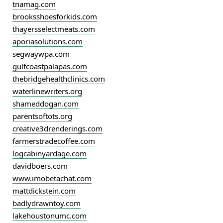
tnamag.com
brooksshoesforkids.com
thayersselectmeats.com
aporiasolutions.com
segwaywpa.com
gulfcoastpalapas.com
thebridgehealthclinics.com
waterlinewriters.org
shameddogan.com
parentsoftots.org
creative3drenderings.com
farmerstradecoffee.com
logcabinyardage.com
davidboers.com
www.imobetachat.com
mattdickstein.com
badlydrawntoy.com
lakehoustonumc.com