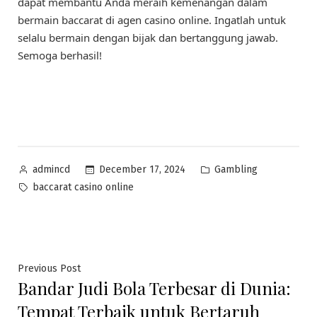
dapat membantu Anda meraih kemenangan dalam
bermain baccarat di agen casino online. Ingatlah untuk
selalu bermain dengan bijak dan bertanggung jawab.
Semoga berhasil!
Posted
Posted
December 17, 2024
Gambling
admincd
by
in
Tags:
baccarat casino online
Post
Previous
Previous Post
Bandar Judi Bola Terbesar di Dunia:
post:
navigation
Tempat Terbaik untuk Bertaruh