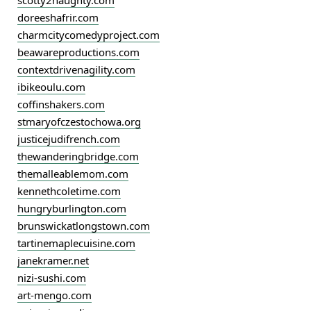
doreeshafrir.com
charmcitycomedyproject.com
beawareproductions.com
contextdrivenagility.com
ibikeoulu.com
coffinshakers.com
stmaryofczestochowa.org
justicejudifrench.com
thewanderingbridge.com
themalleablemom.com
kennethcoletime.com
hungryburlington.com
brunswickatlongstown.com
tartinemaplecuisine.com
janekramer.net
nizi-sushi.com
art-mengo.com