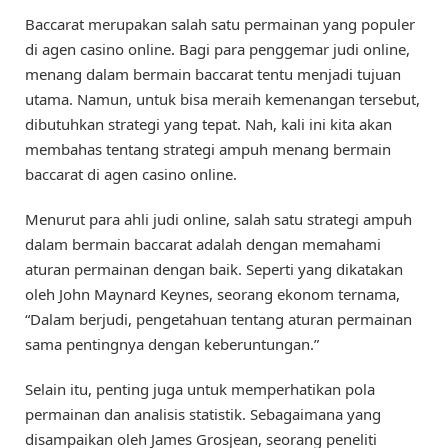
Baccarat merupakan salah satu permainan yang populer
di agen casino online. Bagi para penggemar judi online,
menang dalam bermain baccarat tentu menjadi tujuan
utama. Namun, untuk bisa meraih kemenangan tersebut,
dibutuhkan strategi yang tepat. Nah, kali ini kita akan
membahas tentang strategi ampuh menang bermain
baccarat di agen casino online.
Menurut para ahli judi online, salah satu strategi ampuh
dalam bermain baccarat adalah dengan memahami
aturan permainan dengan baik. Seperti yang dikatakan
oleh John Maynard Keynes, seorang ekonom ternama,
“Dalam berjudi, pengetahuan tentang aturan permainan
sama pentingnya dengan keberuntungan.”
Selain itu, penting juga untuk memperhatikan pola
permainan dan analisis statistik. Sebagaimana yang
disampaikan oleh James Grosjean, seorang peneliti