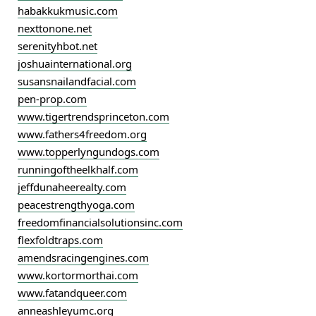
habakkukmusic.com
nexttonone.net
serenityhbot.net
joshuainternational.org
susansnailandfacial.com
pen-prop.com
www.tigertrendsprinceton.com
www.fathers4freedom.org
www.topperlyngundogs.com
runningoftheelkhalf.com
jeffdunaheerealty.com
peacestrengthyoga.com
freedomfinancialsolutionsinc.com
flexfoldtraps.com
amendsracingengines.com
www.kortormorthai.com
www.fatandqueer.com
anneashleyumc.org