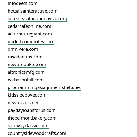
infodeets.com
hotsalsainteractive.com
serenitysalonanddayspa.org
cedarcafeonline.com
acfurnituregiant.com
undertenminutes.com
omnivere.com
rasadantips.com
newtimbuktu.com
altronicsmfg.com
eatbaconhill.com
programmingassignmentshelp.net
kidssleepover.com
newtravels.net
paydayloansforus.com
thebelmontbakery.com
safewayclassic.com
countrysidewoodcrafts.com