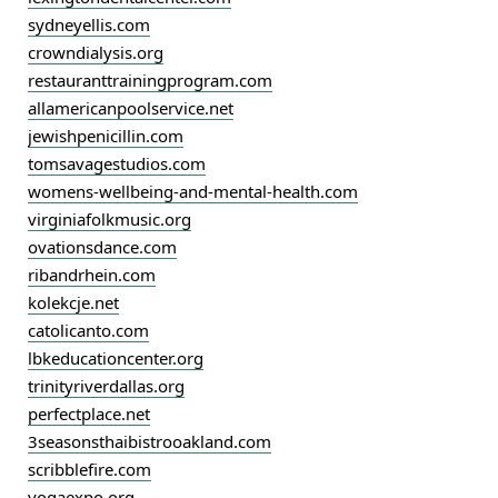
sydneyellis.com
crowndialysis.org
restauranttrainingprogram.com
allamericanpoolservice.net
jewishpenicillin.com
tomsavagestudios.com
womens-wellbeing-and-mental-health.com
virginiafolkmusic.org
ovationsdance.com
ribandrhein.com
kolekcje.net
catolicanto.com
lbkeducationcenter.org
trinityriverdallas.org
perfectplace.net
3seasonsthaibistrooakland.com
scribblefire.com
yogaexpo.org