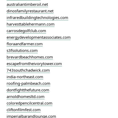
australiantimberoil.net
dinosfamilyrestaurant.net
infraredbuildingtechnologies.com
harvesttablehermann.com
carrosdegolfclub.com
energydevelopmentassociates.com
floraandfarmer.com
s3fsolutions.com
brevardbeachhomes.com
escapefromtheivorytower.com
743southchadwick.com
india-northeast.com
roofing-palmbeach.com
dontfightthefuture.com
arnoldhomesltd.com
coloredpencilcentral.com
cliftonfilmfest.com
imperialbarandlounge.com