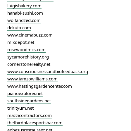
luigisbakery.com
hanabi-sushi.com
wolfandzed.com
dekuta.com
www.cinemabuzz.com
mixdepot.net
rosewoodmcs.com
sycamorehistory.org
cornerstonerealty.net
www.consciousnessandbiofeedback.org
www.iamzowilliams.com
www.hastingsgardencenter.com
pianoexplorer.net
southsidegardens.net
trinityum.net
mazzicontractors.com
thethirdplacesportsbar.com
ephesusrestaurant.net