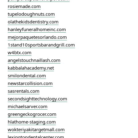
rosiemade.com
tupelodoughnuts.com
olathekidsdentistry.com
hanleyfuneralhomeinc.com
mejorpaquetesorlando.com
1stand10sportsbarandgrill.com
w4btx.com
angelstouchnaillash.com
kabbalahacademy.net
smilondental.com
newstarcollision.com
sasrentals.com
secondsighttechnology.com
michaelsarver.com
greengeckogrocer.com
hlathome-staging.com
wokteriyakitargetmall.com
lexingtondentalcenter.com