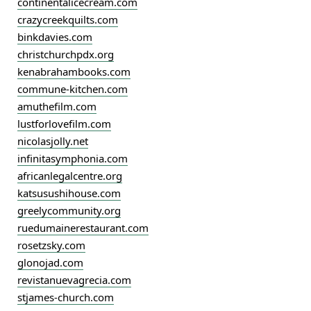
continentalicecream.com
crazycreekquilts.com
binkdavies.com
christchurchpdx.org
kenabrahambooks.com
commune-kitchen.com
amuthefilm.com
lustforlovefilm.com
nicolasjolly.net
infinitasymphonia.com
africanlegalcentre.org
katsusushihouse.com
greelycommunity.org
ruedumainerestaurant.com
rosetzsky.com
glonojad.com
revistanuevagrecia.com
stjames-church.com