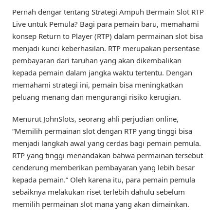
Pernah dengar tentang Strategi Ampuh Bermain Slot RTP
Live untuk Pemula? Bagi para pemain baru, memahami
konsep Return to Player (RTP) dalam permainan slot bisa
menjadi kunci keberhasilan. RTP merupakan persentase
pembayaran dari taruhan yang akan dikembalikan
kepada pemain dalam jangka waktu tertentu. Dengan
memahami strategi ini, pemain bisa meningkatkan
peluang menang dan mengurangi risiko kerugian.
Menurut JohnSlots, seorang ahli perjudian online,
“Memilih permainan slot dengan RTP yang tinggi bisa
menjadi langkah awal yang cerdas bagi pemain pemula.
RTP yang tinggi menandakan bahwa permainan tersebut
cenderung memberikan pembayaran yang lebih besar
kepada pemain.” Oleh karena itu, para pemain pemula
sebaiknya melakukan riset terlebih dahulu sebelum
memilih permainan slot mana yang akan dimainkan.