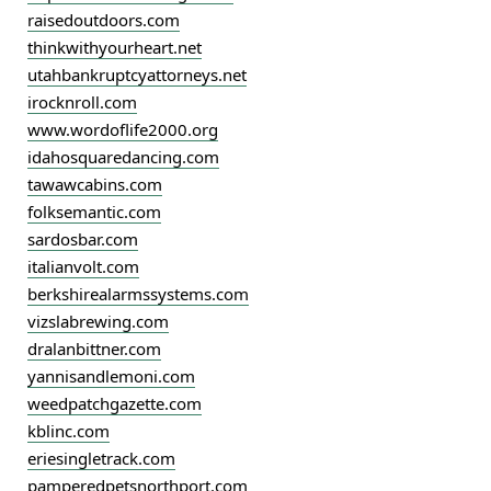
raisedoutdoors.com
thinkwithyourheart.net
utahbankruptcyattorneys.net
irocknroll.com
www.wordoflife2000.org
idahosquaredancing.com
tawawcabins.com
folksemantic.com
sardosbar.com
italianvolt.com
berkshirealarmssystems.com
vizslabrewing.com
dralanbittner.com
yannisandlemoni.com
weedpatchgazette.com
kblinc.com
eriesingletrack.com
pamperedpetsnorthport.com