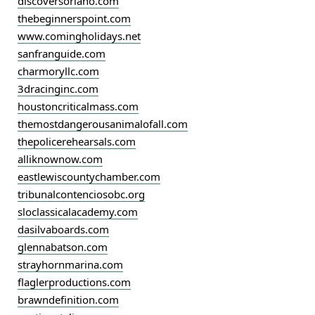
discoversoriano.com
thebeginnerspoint.com
www.comingholidays.net
sanfranguide.com
charmoryllc.com
3dracinginc.com
houstoncriticalmass.com
themostdangerousanimalofall.com
thepolicerehearsals.com
alliknownow.com
eastlewiscountychamber.com
tribunalcontenciosobc.org
sloclassicalacademy.com
dasilvaboards.com
glennabatson.com
strayhornmarina.com
flaglerproductions.com
brawndefinition.com