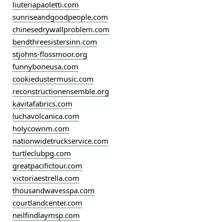
liuteriapaoletti.com
sunriseandgoodpeople.com
chinesedrywallproblem.com
bendthreesistersinn.com
stjohns-flossmoor.org
funnyboneusa.com
cookiedustermusic.com
reconstructionensemble.org
kavitafabrics.com
luchavolcanica.com
holycownm.com
nationwidetruckservice.com
turtleclubpg.com
greatpacifictour.com
victoriaestrella.com
thousandwavesspa.com
courtlandcenter.com
neilfindlaymsp.com