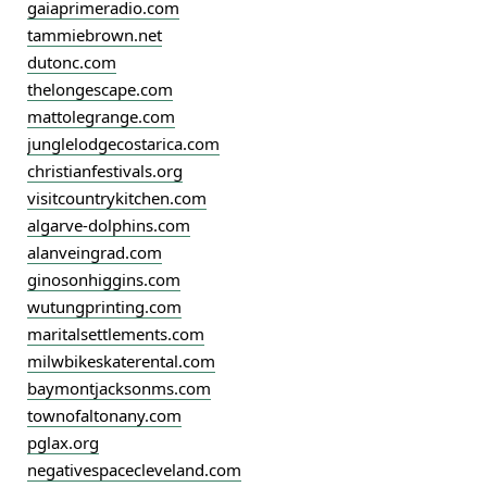
gaiaprimeradio.com
tammiebrown.net
dutonc.com
thelongescape.com
mattolegrange.com
junglelodgecostarica.com
christianfestivals.org
visitcountrykitchen.com
algarve-dolphins.com
alanveingrad.com
ginosonhiggins.com
wutungprinting.com
maritalsettlements.com
milwbikeskaterental.com
baymontjacksonms.com
townofaltonany.com
pglax.org
negativespacecleveland.com