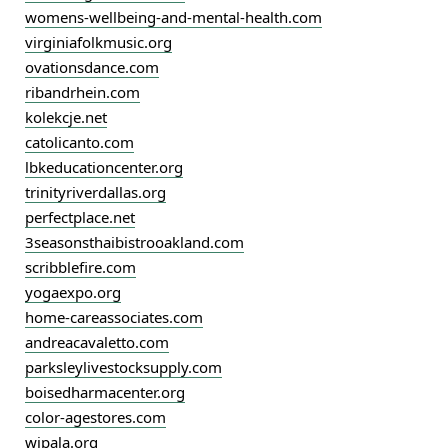
womens-wellbeing-and-mental-health.com
virginiafolkmusic.org
ovationsdance.com
ribandrhein.com
kolekcje.net
catolicanto.com
lbkeducationcenter.org
trinityriverdallas.org
perfectplace.net
3seasonsthaibistrooakland.com
scribblefire.com
yogaexpo.org
home-careassociates.com
andreacavaletto.com
parksleylivestocksupply.com
boisedharmacenter.org
color-agestores.com
wipala.org