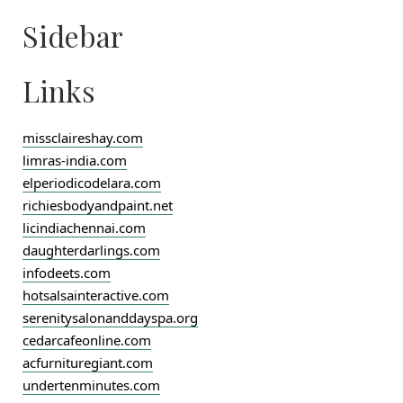
Sidebar
Links
missclaireshay.com
limras-india.com
elperiodicodelara.com
richiesbodyandpaint.net
licindiachennai.com
daughterdarlings.com
infodeets.com
hotsalsainteractive.com
serenitysalonanddayspa.org
cedarcafeonline.com
acfurnituregiant.com
undertenminutes.com