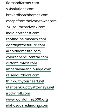
floraandfarmer.com
s3fsolutions.com
brevardbeachhomes.com
escapefromtheivorytower.com
743southchadwick.com
india-northeast.com
roofing-palmbeach.com
dontfightthefuture.com
arnoldhomesltd.com
coloredpencilcentral.com
cliftonfilmfest.com
imperialbarandlounge.com
raisedoutdoors.com
thinkwithyourheart.net
utahbankruptcyattorneys.net
irocknroll.com
www.wordoflife2000.org
idahosquaredancing.com