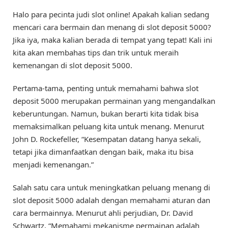
Halo para pecinta judi slot online! Apakah kalian sedang
mencari cara bermain dan menang di slot deposit 5000?
Jika iya, maka kalian berada di tempat yang tepat! Kali ini
kita akan membahas tips dan trik untuk meraih
kemenangan di slot deposit 5000.
Pertama-tama, penting untuk memahami bahwa slot
deposit 5000 merupakan permainan yang mengandalkan
keberuntungan. Namun, bukan berarti kita tidak bisa
memaksimalkan peluang kita untuk menang. Menurut
John D. Rockefeller, “Kesempatan datang hanya sekali,
tetapi jika dimanfaatkan dengan baik, maka itu bisa
menjadi kemenangan.”
Salah satu cara untuk meningkatkan peluang menang di
slot deposit 5000 adalah dengan memahami aturan dan
cara bermainnya. Menurut ahli perjudian, Dr. David
Schwartz, “Memahami mekanisme permainan adalah