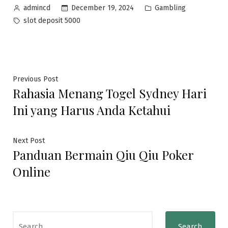
Posted
Posted
December 19, 2024
Gambling
admincd
by
in
Tags:
slot deposit 5000
Post
Previous
Previous Post
Rahasia Menang Togel Sydney Hari
post:
navigation
Ini yang Harus Anda Ketahui
Next
Next Post
Panduan Bermain Qiu Qiu Poker
post:
Online
Search