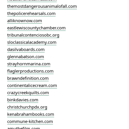
themostdangerousanimalofall.com
thepolicerehearsals.com
alliknownow.com
eastlewiscountychamber.com
tribunalcontenciosobc.org
sloclassicalacademy.com
dasilvaboards.com
glennabatson.com
strayhornmarina.com
flaglerproductions.com
brawndefinition.com
continentalicecream.com
crazycreekquilts.com
binkdavies.com
christchurchpdx.org
kenabrahambooks.com
commune-kitchen.com
amuthefilm.com