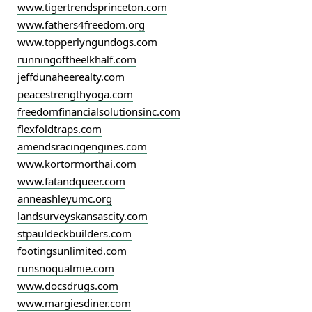
www.tigertrendsprinceton.com
www.fathers4freedom.org
www.topperlyngundogs.com
runningoftheelkhalf.com
jeffdunaheerealty.com
peacestrengthyoga.com
freedomfinancialsolutionsinc.com
flexfoldtraps.com
amendsracingengines.com
www.kortormorthai.com
www.fatandqueer.com
anneashleyumc.org
landsurveyskansascity.com
stpauldeckbuilders.com
footingsunlimited.com
runsnoqualmie.com
www.docsdrugs.com
www.margiesdiner.com