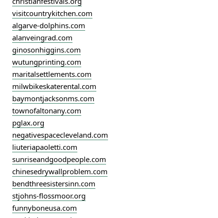
christianfestivals.org
visitcountrykitchen.com
algarve-dolphins.com
alanveingrad.com
ginosonhiggins.com
wutungprinting.com
maritalsettlements.com
milwbikeskaterental.com
baymontjacksonms.com
townofaltonany.com
pglax.org
negativespacecleveland.com
liuteriapaoletti.com
sunriseandgoodpeople.com
chinesedrywallproblem.com
bendthreesistersinn.com
stjohns-flossmoor.org
funnyboneusa.com