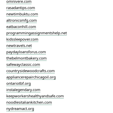
omnivere.com
rasadantips.com
newtimbuktu.com
altronicsmfg.com
eatbaconhill.com
programmingassignmentshelp.net
kidssleepover.com
newtravels.net
paydayloansforus.com
thebelmontbakery.com
safewayclassic.com
countrysidewoodcrafts.com
appliancerepairchicagoil.org
ontariotbf.org
instalegendary.com
keepworkershealthyandsafe.com
noodlesitaliankitchen.com
nydreamact.org