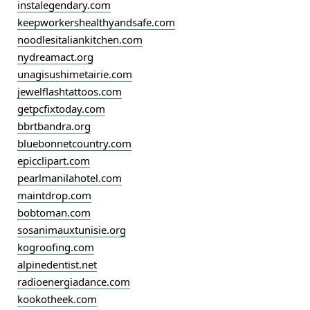
instalegendary.com
keepworkershealthyandsafe.com
noodlesitaliankitchen.com
nydreamact.org
unagisushimetairie.com
jewelflashtattoos.com
getpcfixtoday.com
bbrtbandra.org
bluebonnetcountry.com
epicclipart.com
pearlmanilahotel.com
maintdrop.com
bobtoman.com
sosanimauxtunisie.org
kogroofing.com
alpinedentist.net
radioenergiadance.com
kookotheek.com