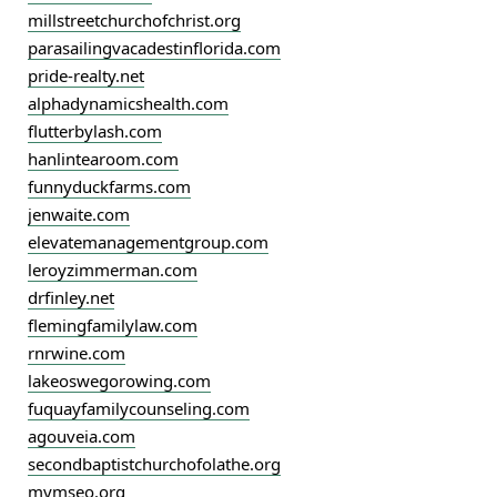
millstreetchurchofchrist.org
parasailingvacadestinflorida.com
pride-realty.net
alphadynamicshealth.com
flutterbylash.com
hanlintearoom.com
funnyduckfarms.com
jenwaite.com
elevatemanagementgroup.com
leroyzimmerman.com
drfinley.net
flemingfamilylaw.com
rnrwine.com
lakeoswegorowing.com
fuquayfamilycounseling.com
agouveia.com
secondbaptistchurchofolathe.org
mymseo.org