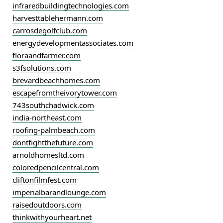
infraredbuildingtechnologies.com
harvesttablehermann.com
carrosdegolfclub.com
energydevelopmentassociates.com
floraandfarmer.com
s3fsolutions.com
brevardbeachhomes.com
escapefromtheivorytower.com
743southchadwick.com
india-northeast.com
roofing-palmbeach.com
dontfightthefuture.com
arnoldhomesltd.com
coloredpencilcentral.com
cliftonfilmfest.com
imperialbarandlounge.com
raisedoutdoors.com
thinkwithyourheart.net