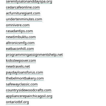
serenitysalonanddayspa.org
cedarcafeonline.com
acfurnituregiant.com
undertenminutes.com
omnivere.com
rasadantips.com
newtimbuktu.com
altronicsmfg.com
eatbaconhill.com
programmingassignmentshelp.net
kidssleepover.com
newtravels.net
paydayloansforus.com
thebelmontbakery.com
safewayclassic.com
countrysidewoodcrafts.com
appliancerepairchicagoil.org
ontariotbf.org