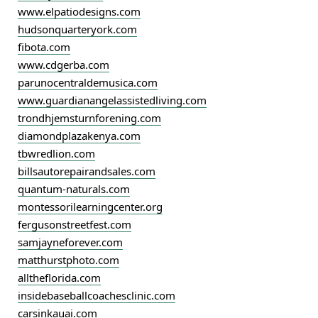
www.elpatiodesigns.com
hudsonquarteryork.com
fibota.com
www.cdgerba.com
parunocentraldemusica.com
www.guardianangelassistedliving.com
trondhjemsturnforening.com
diamondplazakenya.com
tbwredlion.com
billsautorepairandsales.com
quantum-naturals.com
montessorilearningcenter.org
fergusonstreetfest.com
samjayneforever.com
matthurstphoto.com
alltheflorida.com
insidebaseballcoachesclinic.com
carsinkauai.com