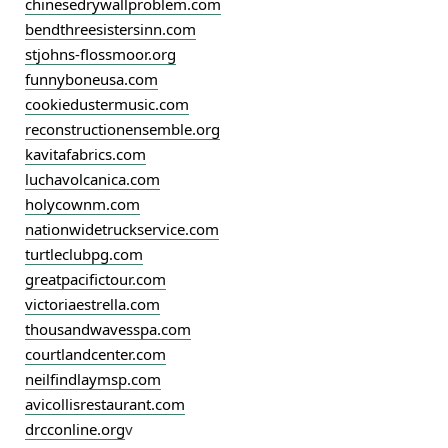
chinesedrywallproblem.com
bendthreesistersinn.com
stjohns-flossmoor.org
funnyboneusa.com
cookiedustermusic.com
reconstructionensemble.org
kavitafabrics.com
luchavolcanica.com
holycownm.com
nationwidetruckservice.com
turtleclubpg.com
greatpacifictour.com
victoriaestrella.com
thousandwavesspa.com
courtlandcenter.com
neilfindlaymsp.com
avicollisrestaurant.com
drcconline.org
v