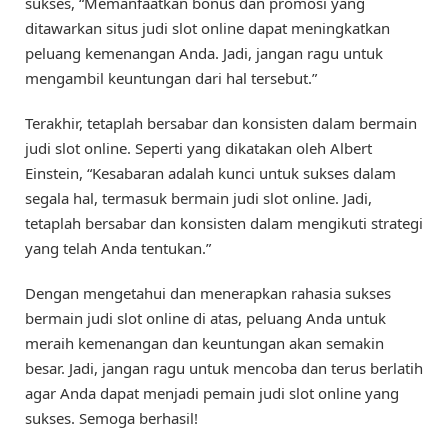
sukses, “Memanfaatkan bonus dan promosi yang
ditawarkan situs judi slot online dapat meningkatkan
peluang kemenangan Anda. Jadi, jangan ragu untuk
mengambil keuntungan dari hal tersebut.”
Terakhir, tetaplah bersabar dan konsisten dalam bermain
judi slot online. Seperti yang dikatakan oleh Albert
Einstein, “Kesabaran adalah kunci untuk sukses dalam
segala hal, termasuk bermain judi slot online. Jadi,
tetaplah bersabar dan konsisten dalam mengikuti strategi
yang telah Anda tentukan.”
Dengan mengetahui dan menerapkan rahasia sukses
bermain judi slot online di atas, peluang Anda untuk
meraih kemenangan dan keuntungan akan semakin
besar. Jadi, jangan ragu untuk mencoba dan terus berlatih
agar Anda dapat menjadi pemain judi slot online yang
sukses. Semoga berhasil!