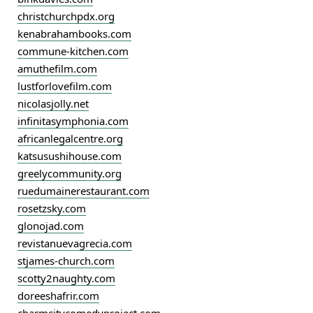
christchurchpdx.org
kenabrahambooks.com
commune-kitchen.com
amuthefilm.com
lustforlovefilm.com
nicolasjolly.net
infinitasymphonia.com
africanlegalcentre.org
katsusushihouse.com
greelycommunity.org
ruedumainerestaurant.com
rosetzsky.com
glonojad.com
revistanuevagrecia.com
stjames-church.com
scotty2naughty.com
doreeshafrir.com