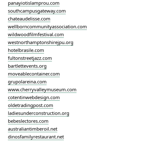
panayiotislamprou.com
southcampusgateway.com
chateaudelisse.com
wellborncommunityassociation.com
wildwoodfilmfestival.com
westnorthamptonshirejpu.org
hotelbrasile.com
fultonstreetjazz.com
bartlettevents.org
moveablecontainer.com
grupolareina.com
www.cherryvalleymuseum.com
cotentinwebdesign.com
oldetradingpost.com
ladiesunderconstruction.org
bebeslectores.com
australiantimberoil.net
dinosfamilyrestaurant.net