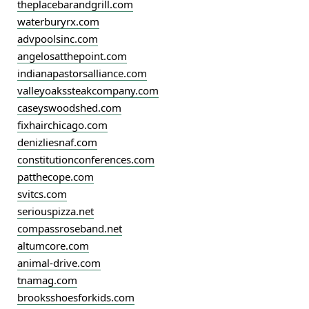
theplacebarandgrill.com
waterburyrx.com
advpoolsinc.com
angelosatthepoint.com
indianapastorsalliance.com
valleyoakssteakcompany.com
caseyswoodshed.com
fixhairchicago.com
denizliesnaf.com
constitutionconferences.com
patthecope.com
svitcs.com
seriouspizza.net
compassroseband.net
altumcore.com
animal-drive.com
tnamag.com
brooksshoesforkids.com