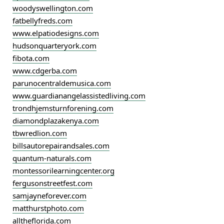
woodyswellington.com
fatbellyfreds.com
www.elpatiodesigns.com
hudsonquarteryork.com
fibota.com
www.cdgerba.com
parunocentraldemusica.com
www.guardianangelassistedliving.com
trondhjemsturnforening.com
diamondplazakenya.com
tbwredlion.com
billsautorepairandsales.com
quantum-naturals.com
montessorilearningcenter.org
fergusonstreetfest.com
samjayneforever.com
matthurstphoto.com
alltheflorida.com