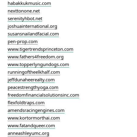
habakkukmusic.com
nexttonone.net
serenityhbot.net
joshuainternational.org
susansnailandfacial.com
pen-prop.com
www.tigertrendsprinceton.com
www.fathers4freedom.org
www.topperlyngundogs.com
runningoftheelkhalf.com
jeffdunaheerealty.com
peacestrengthyoga.com
freedomfinancialsolutionsinc.com
flexfoldtraps.com
amendsracingengines.com
www.kortormorthai.com
www.fatandqueer.com
anneashleyumc.org