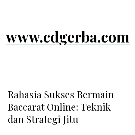
Skip
to
content
www.cdgerba.com
Rahasia Sukses Bermain
Baccarat Online: Teknik
dan Strategi Jitu