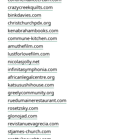
crazycreekquilts.com
binkdavies.com
christchurchpdx.org
kenabrahambooks.com
commune-kitchen.com
amuthefilm.com
lustforlovefilm.com
nicolasjolly.net
infinitasymphonia.com
africanlegalcentre.org
katsusushihouse.com
greelycommunity.org
ruedumainerestaurant.com
rosetzsky.com
glonojad.com
revistanuevagrecia.com
stjames-church.com
scotty2naughty.com