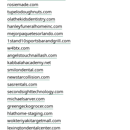
rosiemade.com
tupelodoughnuts.com
olathekidsdentistry.com
hanleyfuneralhomeinc.com
mejorpaquetesorlando.com
1stand10sportsbarandgrill.com
w4btx.com
angelstouchnaillash.com
kabbalahacademy.net
smilondental.com
newstarcollision.com
sasrentals.com
secondsighttechnology.com
michaelsarver.com
greengeckogrocer.com
hlathome-staging.com
wokteriyakitargetmall.com
lexingtondentalcenter.com