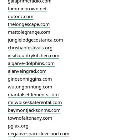
gaiaprimeradio.com
tammiebrown.net
dutonc.com
thelongescape.com
mattolegrange.com
junglelodgecostarica.com
christianfestivals.org
visitcountrykitchen.com
algarve-dolphins.com
alanveingrad.com
ginosonhiggins.com
wutungprinting.com
maritalsettlements.com
milwbikeskaterental.com
baymontjacksonms.com
townofaltonany.com
pglax.org
negativespacecleveland.com