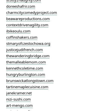
doreeshafrir.com
charmcitycomedyproject.com
beawareproductions.com
contextdrivenagility.com
ibikeoulu.com
coffinshakers.com
stmaryofczestochowa.org
justicejudifrench.com
thewanderingbridge.com
themalleablemom.com
kennethcoletime.com
hungryburlington.com
brunswickatlongstown.com
tartinemaplecuisine.com
janekramer.net
nizi-sushi.com
art-mengo.com