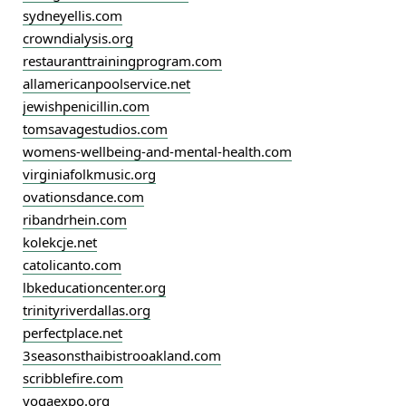
sydneyellis.com
crowndialysis.org
restauranttrainingprogram.com
allamericanpoolservice.net
jewishpenicillin.com
tomsavagestudios.com
womens-wellbeing-and-mental-health.com
virginiafolkmusic.org
ovationsdance.com
ribandrhein.com
kolekcje.net
catolicanto.com
lbkeducationcenter.org
trinityriverdallas.org
perfectplace.net
3seasonsthaibistrooakland.com
scribblefire.com
yogaexpo.org