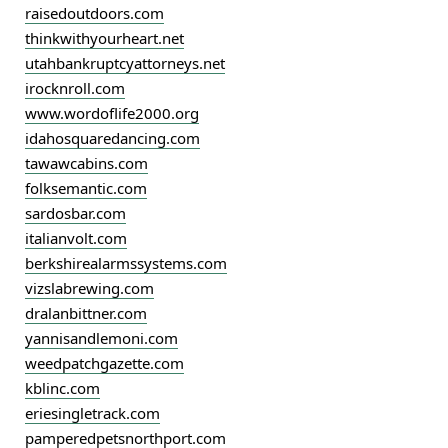
raisedoutdoors.com
thinkwithyourheart.net
utahbankruptcyattorneys.net
irocknroll.com
www.wordoflife2000.org
idahosquaredancing.com
tawawcabins.com
folksemantic.com
sardosbar.com
italianvolt.com
berkshirealarmssystems.com
vizslabrewing.com
dralanbittner.com
yannisandlemoni.com
weedpatchgazette.com
kblinc.com
eriesingletrack.com
pamperedpetsnorthport.com