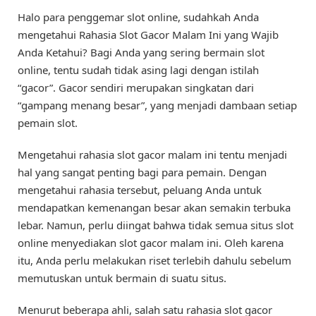
Halo para penggemar slot online, sudahkah Anda
mengetahui Rahasia Slot Gacor Malam Ini yang Wajib
Anda Ketahui? Bagi Anda yang sering bermain slot
online, tentu sudah tidak asing lagi dengan istilah
“gacor”. Gacor sendiri merupakan singkatan dari
“gampang menang besar”, yang menjadi dambaan setiap
pemain slot.
Mengetahui rahasia slot gacor malam ini tentu menjadi
hal yang sangat penting bagi para pemain. Dengan
mengetahui rahasia tersebut, peluang Anda untuk
mendapatkan kemenangan besar akan semakin terbuka
lebar. Namun, perlu diingat bahwa tidak semua situs slot
online menyediakan slot gacor malam ini. Oleh karena
itu, Anda perlu melakukan riset terlebih dahulu sebelum
memutuskan untuk bermain di suatu situs.
Menurut beberapa ahli, salah satu rahasia slot gacor