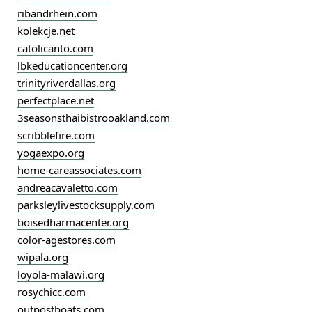
ribandrhein.com
kolekcje.net
catolicanto.com
lbkeducationcenter.org
trinityriverdallas.org
perfectplace.net
3seasonsthaibistrooakland.com
scribblefire.com
yogaexpo.org
home-careassociates.com
andreacavaletto.com
parksleylivestocksupply.com
boisedharmacenter.org
color-agestores.com
wipala.org
loyola-malawi.org
rosychicc.com
outpostboats.com