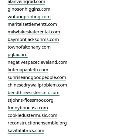
alanveingrad.com
ginosonhiggins.com
wutungprinting.com
maritalsettlements.com
milwbikeskaterental.com
baymontjacksonms.com
townofaltonany.com
pglax.org
negativespacecleveland.com
liuteriapaoletti.com
sunriseandgoodpeople.com
chinesedrywallproblem.com
bendthreesistersinn.com
stjohns-flossmoor.org
funnyboneusa.com
cookiedustermusic.com
reconstructionensemble.org
kavitafabrics.com