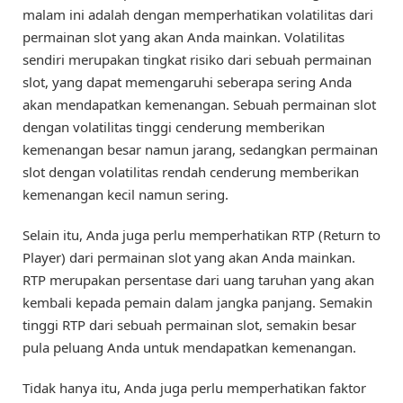
malam ini adalah dengan memperhatikan volatilitas dari
permainan slot yang akan Anda mainkan. Volatilitas
sendiri merupakan tingkat risiko dari sebuah permainan
slot, yang dapat memengaruhi seberapa sering Anda
akan mendapatkan kemenangan. Sebuah permainan slot
dengan volatilitas tinggi cenderung memberikan
kemenangan besar namun jarang, sedangkan permainan
slot dengan volatilitas rendah cenderung memberikan
kemenangan kecil namun sering.
Selain itu, Anda juga perlu memperhatikan RTP (Return to
Player) dari permainan slot yang akan Anda mainkan.
RTP merupakan persentase dari uang taruhan yang akan
kembali kepada pemain dalam jangka panjang. Semakin
tinggi RTP dari sebuah permainan slot, semakin besar
pula peluang Anda untuk mendapatkan kemenangan.
Tidak hanya itu, Anda juga perlu memperhatikan faktor