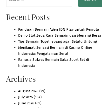
for:
Recent Posts
Panduan Bermain Agen IDN Play untuk Pemula
Demo Slot Zeus: Cara Bermain dan Menang Besar
Tips Bermain Togel Jepang agar Selalu Untung
Menikmati Sensasi Bermain di Kasino Online
Indonesia: Pengalaman Seru!
Rahasia Sukses Bermain Saba Sport Bet di
Indonesia
Archives
August 2026
(29)
July 2026
(154)
June 2026
(69)