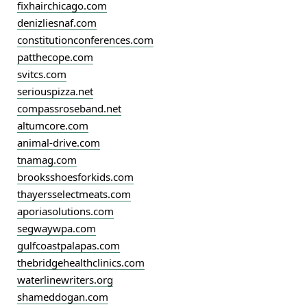
fixhairchicago.com
denizliesnaf.com
constitutionconferences.com
patthecope.com
svitcs.com
seriouspizza.net
compassroseband.net
altumcore.com
animal-drive.com
tnamag.com
brooksshoesforkids.com
thayersselectmeats.com
aporiasolutions.com
segwaywpa.com
gulfcoastpalapas.com
thebridgehealthclinics.com
waterlinewriters.org
shameddogan.com