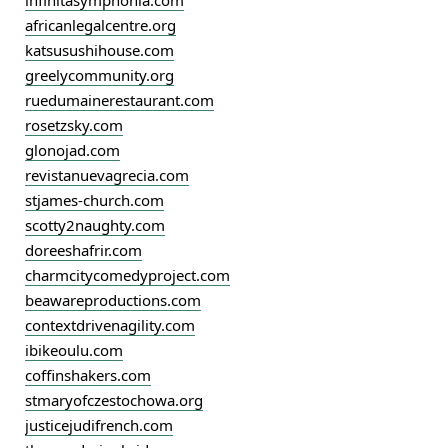
africanlegalcentre.org
katsusushihouse.com
greelycommunity.org
ruedumainerestaurant.com
rosetzsky.com
glonojad.com
revistanuevagrecia.com
stjames-church.com
scotty2naughty.com
doreeshafrir.com
charmcitycomedyproject.com
beawareproductions.com
contextdrivenagility.com
ibikeoulu.com
coffinshakers.com
stmaryofczestochowa.org
justicejudifrench.com