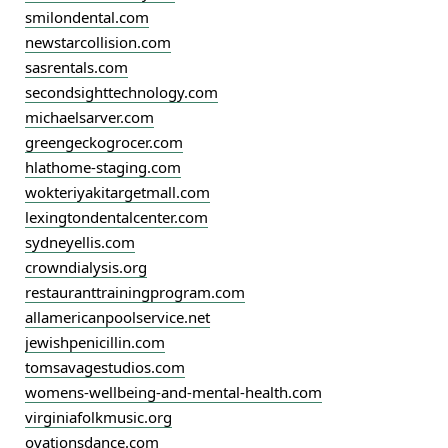
smilondental.com
newstarcollision.com
sasrentals.com
secondsighttechnology.com
michaelsarver.com
greengeckogrocer.com
hlathome-staging.com
wokteriyakitargetmall.com
lexingtondentalcenter.com
sydneyellis.com
crowndialysis.org
restauranttrainingprogram.com
allamericanpoolservice.net
jewishpenicillin.com
tomsavagestudios.com
womens-wellbeing-and-mental-health.com
virginiafolkmusic.org
ovationsdance.com