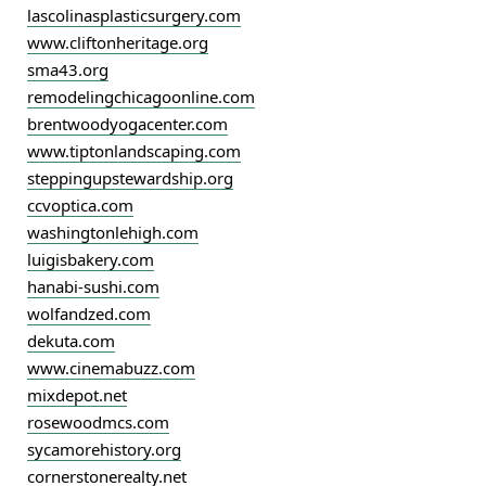
lascolinasplasticsurgery.com
www.cliftonheritage.org
sma43.org
remodelingchicagoonline.com
brentwoodyogacenter.com
www.tiptonlandscaping.com
steppingupstewardship.org
ccvoptica.com
washingtonlehigh.com
luigisbakery.com
hanabi-sushi.com
wolfandzed.com
dekuta.com
www.cinemabuzz.com
mixdepot.net
rosewoodmcs.com
sycamorehistory.org
cornerstonerealty.net