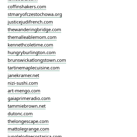
coffinshakers.com
stmaryofczestochowa.org
justicejudifrench.com
thewanderingbridge.com
themalleablemom.com
kennethcoletime.com
hungryburlington.com
brunswickatlongstown.com
tartinemaplecuisine.com
janekramer.net
nizi-sushi.com
art-mengo.com
gaiaprimeradio.com
tammiebrown.net
dutonc.com
thelongescape.com
mattolegrange.com
junglelodgecostarica.com