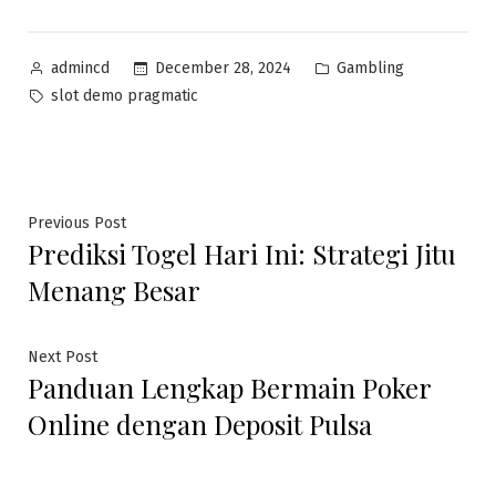
Posted
Posted
December 28, 2024
Gambling
admincd
by
in
Tags:
slot demo pragmatic
Post
Previous
Previous Post
Prediksi Togel Hari Ini: Strategi Jitu
post:
navigation
Menang Besar
Next
Next Post
Panduan Lengkap Bermain Poker
post:
Online dengan Deposit Pulsa