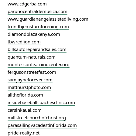
www.cdgerba.com
parunocentraldemusica.com
www.guardianangelassistedliving.com
trondhjemsturnforening.com
diamondplazakenya.com
tbwredlion.com
billsautorepairandsales.com
quantum-naturals.com
montessorilearningcenter.org
fergusonstreetfest.com
samjayneforever.com
matthurstphoto.com
alltheflorida.com
insidebaseballcoachesclinic.com
carsinkauai.com
millstreetchurchofchrist.org
parasailingvacadestinflorida.com
pride-realty.net