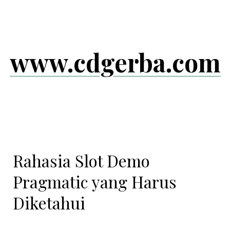
Skip
to
content
www.cdgerba.com
Rahasia Slot Demo
Pragmatic yang Harus
Diketahui