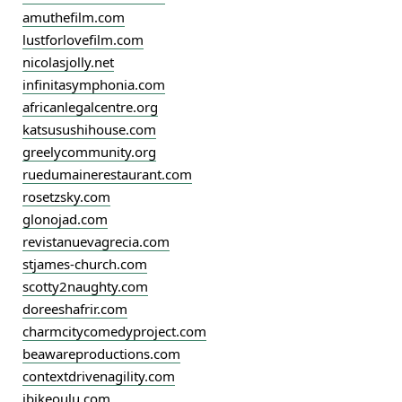
amuthefilm.com
lustforlovefilm.com
nicolasjolly.net
infinitasymphonia.com
africanlegalcentre.org
katsusushihouse.com
greelycommunity.org
ruedumainerestaurant.com
rosetzsky.com
glonojad.com
revistanuevagrecia.com
stjames-church.com
scotty2naughty.com
doreeshafrir.com
charmcitycomedyproject.com
beawareproductions.com
contextdrivenagility.com
ibikeoulu.com