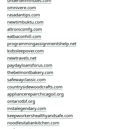
undertenminutes.com
omnivere.com
rasadantips.com
newtimbuktu.com
altronicsmfg.com
eatbaconhill.com
programmingassignmentshelp.net
kidssleepover.com
newtravels.net
paydayloansforus.com
thebelmontbakery.com
safewayclassic.com
countrysidewoodcrafts.com
appliancerepairchicagoil.org
ontariotbf.org
instalegendary.com
keepworkershealthyandsafe.com
noodlesitaliankitchen.com