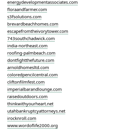
energydevelopmentassociates.com
floraandfarmer.com
s3fsolutions.com
brevardbeachhomes.com
escapefromtheivorytower.com
743southchadwick.com
india-northeast.com
roofing-palmbeach.com
dontfightthefuture.com
arnoldhomesltd.com
coloredpencilcentral.com
cliftonfilmfest.com
imperialbarandlounge.com
raisedoutdoors.com
thinkwithyourheart.net
utahbankruptcyattorneys.net
irocknroll.com
www.wordoflife2000.org