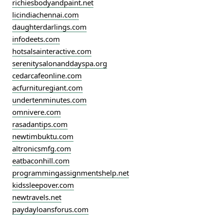
richiesbodyandpaint.net
licindiachennai.com
daughterdarlings.com
infodeets.com
hotsalsainteractive.com
serenitysalonanddayspa.org
cedarcafeonline.com
acfurnituregiant.com
undertenminutes.com
omnivere.com
rasadantips.com
newtimbuktu.com
altronicsmfg.com
eatbaconhill.com
programmingassignmentshelp.net
kidssleepover.com
newtravels.net
paydayloansforus.com