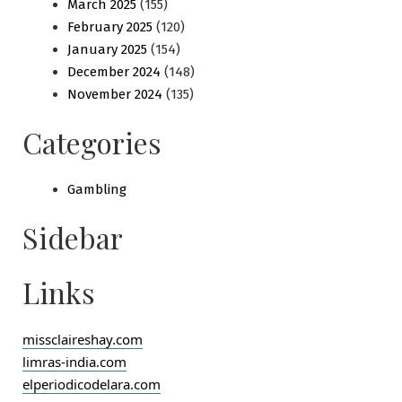
March 2025
(155)
February 2025
(120)
January 2025
(154)
December 2024
(148)
November 2024
(135)
Categories
Gambling
Sidebar
Links
missclaireshay.com
limras-india.com
elperiodicodelara.com