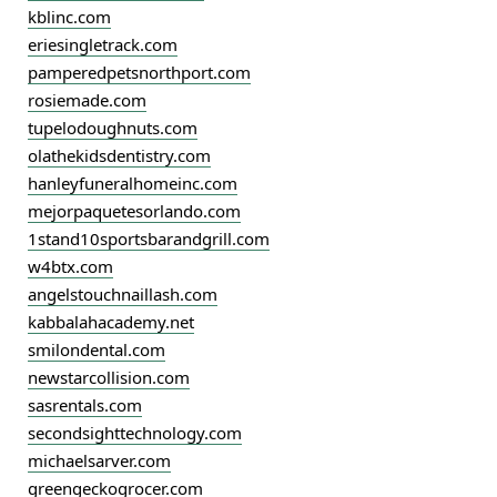
kblinc.com
eriesingletrack.com
pamperedpetsnorthport.com
rosiemade.com
tupelodoughnuts.com
olathekidsdentistry.com
hanleyfuneralhomeinc.com
mejorpaquetesorlando.com
1stand10sportsbarandgrill.com
w4btx.com
angelstouchnaillash.com
kabbalahacademy.net
smilondental.com
newstarcollision.com
sasrentals.com
secondsighttechnology.com
michaelsarver.com
greengeckogrocer.com