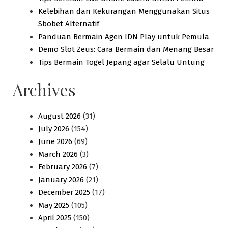
Kelebihan dan Kekurangan Menggunakan Situs
Sbobet Alternatif
Panduan Bermain Agen IDN Play untuk Pemula
Demo Slot Zeus: Cara Bermain dan Menang Besar
Tips Bermain Togel Jepang agar Selalu Untung
Archives
August 2026
(31)
July 2026
(154)
June 2026
(69)
March 2026
(3)
February 2026
(7)
January 2026
(21)
December 2025
(17)
May 2025
(105)
April 2025
(150)