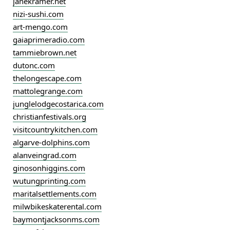
janekramer.net
nizi-sushi.com
art-mengo.com
gaiaprimeradio.com
tammiebrown.net
dutonc.com
thelongescape.com
mattolegrange.com
junglelodgecostarica.com
christianfestivals.org
visitcountrykitchen.com
algarve-dolphins.com
alanveingrad.com
ginosonhiggins.com
wutungprinting.com
maritalsettlements.com
milwbikeskaterental.com
baymontjacksonms.com