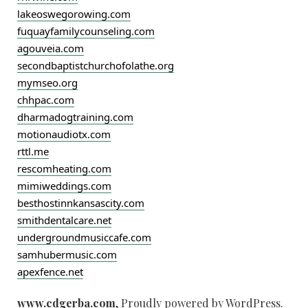
lakeoswegorowing.com
fuquayfamilycounseling.com
agouveia.com
secondbaptistchurchofolathe.org
mymseo.org
chhpac.com
dharmadogtraining.com
motionaudiotx.com
rttl.me
rescomheating.com
mimiweddings.com
besthostinnkansascity.com
smithdentalcare.net
undergroundmusiccafe.com
samhubermusic.com
apexfence.net
www.cdgerba.com
,
Proudly powered by WordPress.