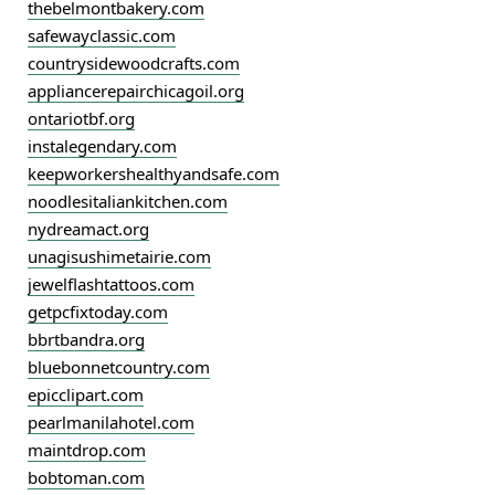
thebelmontbakery.com
safewayclassic.com
countrysidewoodcrafts.com
appliancerepairchicagoil.org
ontariotbf.org
instalegendary.com
keepworkershealthyandsafe.com
noodlesitaliankitchen.com
nydreamact.org
unagisushimetairie.com
jewelflashtattoos.com
getpcfixtoday.com
bbrtbandra.org
bluebonnetcountry.com
epicclipart.com
pearlmanilahotel.com
maintdrop.com
bobtoman.com