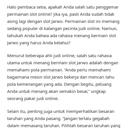
Halo pembaca setia, apakah Anda salah satu penggemar
permainan slot online? Jika iya, pasti Anda sudah tidak
asing lagi dengan slot Jarwo. Permainan slot ini memang
sedang populer di kalangan pecinta judi online. Namun,
tahukah Anda bahwa ada rahasia menang bermain slot
Jarwo yang harus Anda ketahui?
Menurut beberapa ahli judi online, salah satu rahasia
utama untuk menang bermain slot Jarwo adalah dengan
memahami pola permainan. “Anda perlu memahami
bagaimana mesin slot Jarwo bekerja dan mencari tahu
pola kemenangan yang ada. Dengan begitu, peluang
Anda untuk menang akan semakin besar,” ungkap
seorang pakar judi online.
Selain itu, penting juga untuk memperhatikan besaran
taruhan yang Anda pasang. “Jangan terlalu gegabah
dalam memasang taruhan. Pilihlah besaran taruhan yang