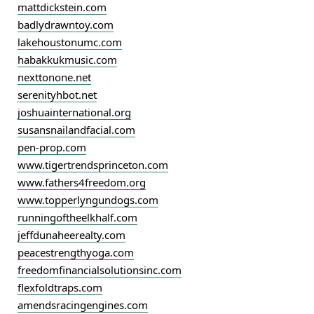
mattdickstein.com
badlydrawntoy.com
lakehoustonumc.com
habakkukmusic.com
nexttonone.net
serenityhbot.net
joshuainternational.org
susansnailandfacial.com
pen-prop.com
www.tigertrendsprinceton.com
www.fathers4freedom.org
www.topperlyngundogs.com
runningoftheelkhalf.com
jeffdunaheerealty.com
peacestrengthyoga.com
freedomfinancialsolutionsinc.com
flexfoldtraps.com
amendsracingengines.com