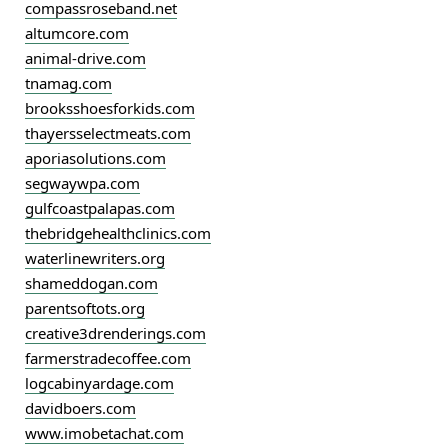
compassroseband.net
altumcore.com
animal-drive.com
tnamag.com
brooksshoesforkids.com
thayersselectmeats.com
aporiasolutions.com
segwaywpa.com
gulfcoastpalapas.com
thebridgehealthclinics.com
waterlinewriters.org
shameddogan.com
parentsoftots.org
creative3drenderings.com
farmerstradecoffee.com
logcabinyardage.com
davidboers.com
www.imobetachat.com