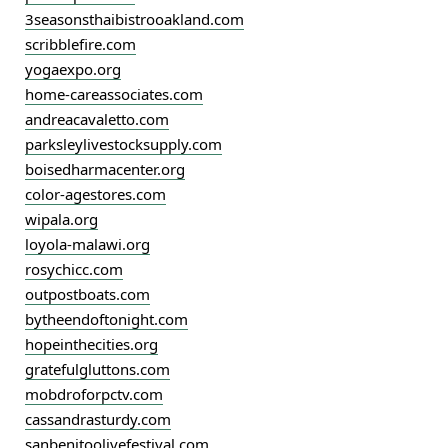
3seasonsthaibistrooakland.com
scribblefire.com
yogaexpo.org
home-careassociates.com
andreacavaletto.com
parksleylivestocksupply.com
boisedharmacenter.org
color-agestores.com
wipala.org
loyola-malawi.org
rosychicc.com
outpostboats.com
bytheendoftonight.com
hopeinthecities.org
gratefulgluttons.com
mobdroforpctv.com
cassandrasturdy.com
sanbenitoolivefestival.com