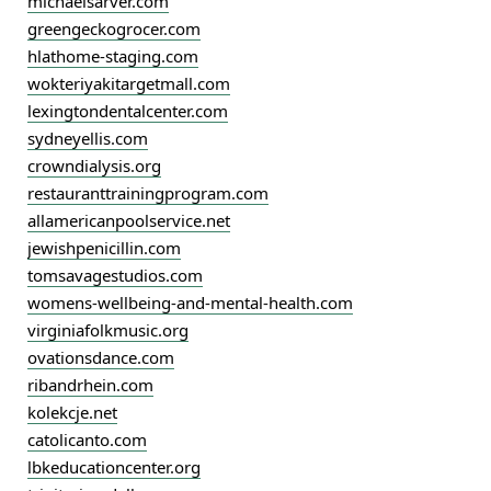
michaelsarver.com
greengeckogrocer.com
hlathome-staging.com
wokteriyakitargetmall.com
lexingtondentalcenter.com
sydneyellis.com
crowndialysis.org
restauranttrainingprogram.com
allamericanpoolservice.net
jewishpenicillin.com
tomsavagestudios.com
womens-wellbeing-and-mental-health.com
virginiafolkmusic.org
ovationsdance.com
ribandrhein.com
kolekcje.net
catolicanto.com
lbkeducationcenter.org