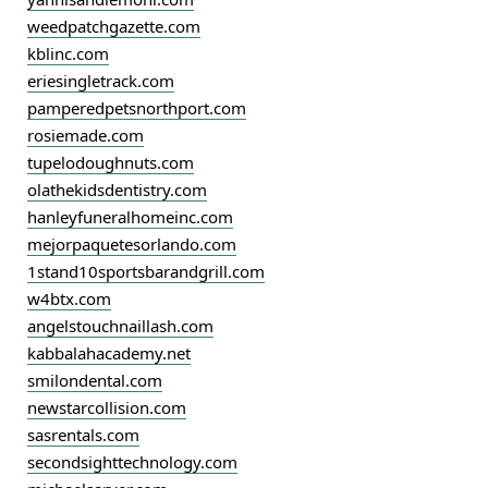
weedpatchgazette.com
kblinc.com
eriesingletrack.com
pamperedpetsnorthport.com
rosiemade.com
tupelodoughnuts.com
olathekidsdentistry.com
hanleyfuneralhomeinc.com
mejorpaquetesorlando.com
1stand10sportsbarandgrill.com
w4btx.com
angelstouchnaillash.com
kabbalahacademy.net
smilondental.com
newstarcollision.com
sasrentals.com
secondsighttechnology.com