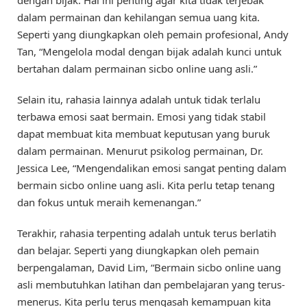
dalam permainan dan kehilangan semua uang kita.
Seperti yang diungkapkan oleh pemain profesional, Andy
Tan, “Mengelola modal dengan bijak adalah kunci untuk
bertahan dalam permainan sicbo online uang asli.”
Selain itu, rahasia lainnya adalah untuk tidak terlalu
terbawa emosi saat bermain. Emosi yang tidak stabil
dapat membuat kita membuat keputusan yang buruk
dalam permainan. Menurut psikolog permainan, Dr.
Jessica Lee, “Mengendalikan emosi sangat penting dalam
bermain sicbo online uang asli. Kita perlu tetap tenang
dan fokus untuk meraih kemenangan.”
Terakhir, rahasia terpenting adalah untuk terus berlatih
dan belajar. Seperti yang diungkapkan oleh pemain
berpengalaman, David Lim, “Bermain sicbo online uang
asli membutuhkan latihan dan pembelajaran yang terus-
menerus. Kita perlu terus mengasah kemampuan kita