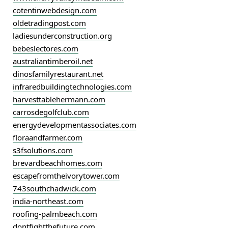
cotentinwebdesign.com
oldetradingpost.com
ladiesunderconstruction.org
bebeslectores.com
australiantimberoil.net
dinosfamilyrestaurant.net
infraredbuildingtechnologies.com
harvesttablehermann.com
carrosdegolfclub.com
energydevelopmentassociates.com
floraandfarmer.com
s3fsolutions.com
brevardbeachhomes.com
escapefromtheivorytower.com
743southchadwick.com
india-northeast.com
roofing-palmbeach.com
dontfightthefuture.com