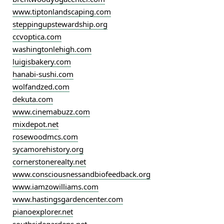
www.tiptonlandscaping.com
steppingupstewardship.org
ccvoptica.com
washingtonlehigh.com
luigisbakery.com
hanabi-sushi.com
wolfandzed.com
dekuta.com
www.cinemabuzz.com
mixdepot.net
rosewoodmcs.com
sycamorehistory.org
cornerstonerealty.net
www.consciousnessandbiofeedback.org
www.iamzowilliams.com
www.hastingsgardencenter.com
pianoexplorer.net
southsidegardens.net