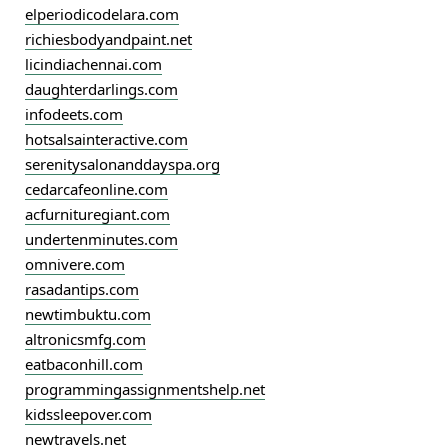
elperiodicodelara.com
richiesbodyandpaint.net
licindiachennai.com
daughterdarlings.com
infodeets.com
hotsalsainteractive.com
serenitysalonanddayspa.org
cedarcafeonline.com
acfurnituregiant.com
undertenminutes.com
omnivere.com
rasadantips.com
newtimbuktu.com
altronicsmfg.com
eatbaconhill.com
programmingassignmentshelp.net
kidssleepover.com
newtravels.net