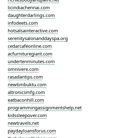
licindiachennai.com
daughterdarlings.com
infodeets.com
hotsalsainteractive.com
serenitysalonanddayspa.org
cedarcafeonline.com
acfurnituregiant.com
undertenminutes.com
omnivere.com
rasadantips.com
newtimbuktu.com
altronicsmfg.com
eatbaconhill.com
programmingassignmentshelp.net
kidssleepover.com
newtravels.net
paydayloansforus.com