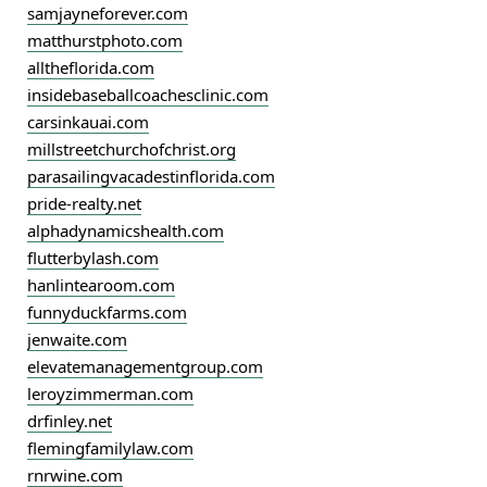
samjayneforever.com
matthurstphoto.com
alltheflorida.com
insidebaseballcoachesclinic.com
carsinkauai.com
millstreetchurchofchrist.org
parasailingvacadestinflorida.com
pride-realty.net
alphadynamicshealth.com
flutterbylash.com
hanlintearoom.com
funnyduckfarms.com
jenwaite.com
elevatemanagementgroup.com
leroyzimmerman.com
drfinley.net
flemingfamilylaw.com
rnrwine.com