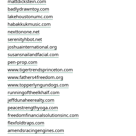
mattdickstein.com
badlydrawntoy.com
lakehoustonumc.com
habakkukmusic.com
nexttonone.net
serenityhbot.net
joshuainternational.org
susansnailandfacial.com
pen-prop.com
www.tigertrendsprinceton.com
www.fathers4freedom.org
www.topperlyngundogs.com
runningoftheelkhalf.com
jeffdunaheerealty.com
peacestrengthyoga.com
freedomfinancialsolutionsinc.com
flexfoldtraps.com
amendsracingengines.com