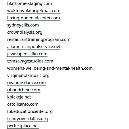
hlathome-staging.com
wokteriyakitargetmall.com
lexingtondentalcenter.com
sydneyellis.com
crowndialysis.org
restauranttrainingprogram.com
allamericanpoolservice.net
jewishpenicillin.com
tomsavagestudios.com
womens-wellbeing-and-mental-health.com
virginiafolkmusic.org
ovationsdance.com
ribandrhein.com
kolekcje.net
catolicanto.com
lbkeducationcenter.org
trinityriverdallas.org
perfectplace.net