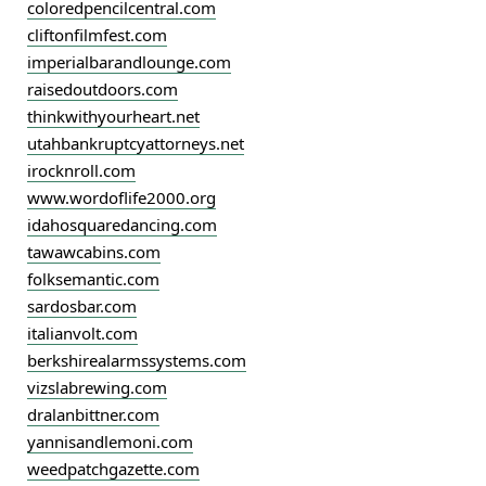
coloredpencilcentral.com
cliftonfilmfest.com
imperialbarandlounge.com
raisedoutdoors.com
thinkwithyourheart.net
utahbankruptcyattorneys.net
irocknroll.com
www.wordoflife2000.org
idahosquaredancing.com
tawawcabins.com
folksemantic.com
sardosbar.com
italianvolt.com
berkshirealarmssystems.com
vizslabrewing.com
dralanbittner.com
yannisandlemoni.com
weedpatchgazette.com