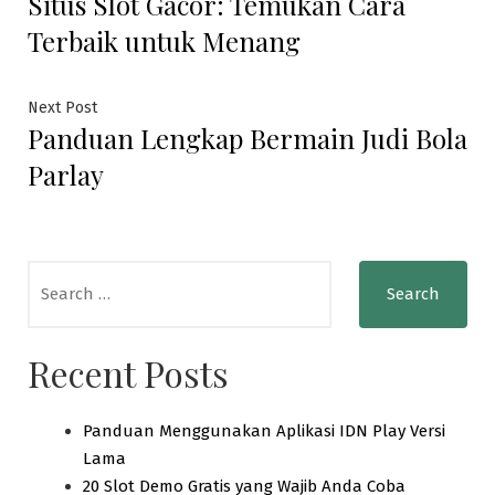
Situs Slot Gacor: Temukan Cara
navigation
Terbaik untuk Menang
Next
Next Post
Panduan Lengkap Bermain Judi Bola
post:
Parlay
Search
for:
Recent Posts
Panduan Menggunakan Aplikasi IDN Play Versi
Lama
20 Slot Demo Gratis yang Wajib Anda Coba