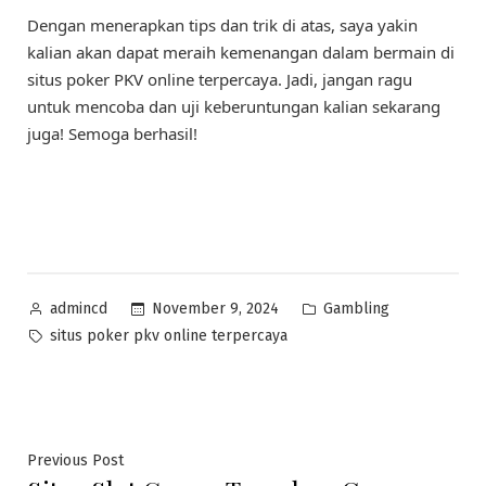
Dengan menerapkan tips dan trik di atas, saya yakin
kalian akan dapat meraih kemenangan dalam bermain di
situs poker PKV online terpercaya. Jadi, jangan ragu
untuk mencoba dan uji keberuntungan kalian sekarang
juga! Semoga berhasil!
Posted
Posted
November 9, 2024
Gambling
admincd
by
in
Tags:
situs poker pkv online terpercaya
Post
Previous
Previous Post
post: