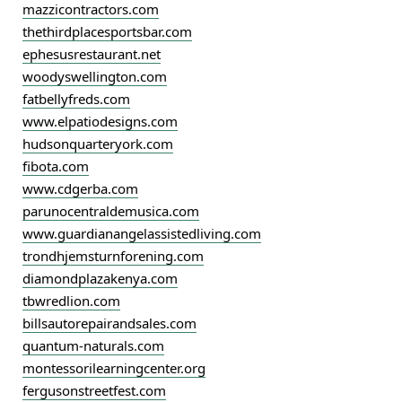
mazzicontractors.com
thethirdplacesportsbar.com
ephesusrestaurant.net
woodyswellington.com
fatbellyfreds.com
www.elpatiodesigns.com
hudsonquarteryork.com
fibota.com
www.cdgerba.com
parunocentraldemusica.com
www.guardianangelassistedliving.com
trondhjemsturnforening.com
diamondplazakenya.com
tbwredlion.com
billsautorepairandsales.com
quantum-naturals.com
montessorilearningcenter.org
fergusonstreetfest.com