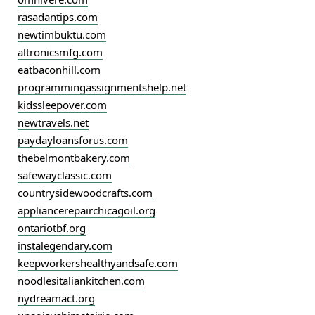
rasadantips.com
newtimbuktu.com
altronicsmfg.com
eatbaconhill.com
programmingassignmentshelp.net
kidssleepover.com
newtravels.net
paydayloansforus.com
thebelmontbakery.com
safewayclassic.com
countrysidewoodcrafts.com
appliancerepairchicagoil.org
ontariotbf.org
instalegendary.com
keepworkershealthyandsafe.com
noodlesitaliankitchen.com
nydreamact.org