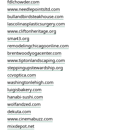
fdlchowder.com
www.needlepointsltd.com
bullandbirdsteakhouse.com
lascolinasplasticsurgery.com
www.cliftonheritage.org
sma43.org
remodelingchicagoonline.com
brentwoodyogacenter.com
www.tiptonlandscaping.com
steppingupstewardship.org
ccvoptica.com
washingtonlehigh.com
luigisbakery.com
hanabi-sushi.com
wolfandzed.com
dekuta.com
www.cinemabuzz.com
mixdepot.net