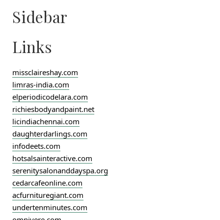
Sidebar
Links
missclaireshay.com
limras-india.com
elperiodicodelara.com
richiesbodyandpaint.net
licindiachennai.com
daughterdarlings.com
infodeets.com
hotsalsainteractive.com
serenitysalonanddayspa.org
cedarcafeonline.com
acfurnituregiant.com
undertenminutes.com
omnivere.com