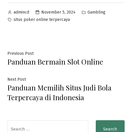
Posted
Posted
November 5, 2024
Gambling
admincd
by
in
Tags:
situs poker online terpercaya
Post
Previous
Previous Post
Panduan Bermain Slot Online
post:
navigation
Next
Next Post
Panduan Memilih Situs Judi Bola
post:
Terpercaya di Indonesia
Search
for: