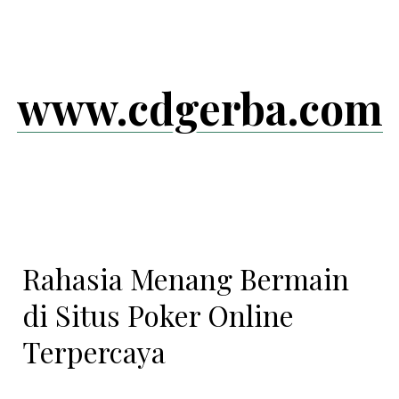
Skip
to
content
www.cdgerba.com
Rahasia Menang Bermain
di Situs Poker Online
Terpercaya