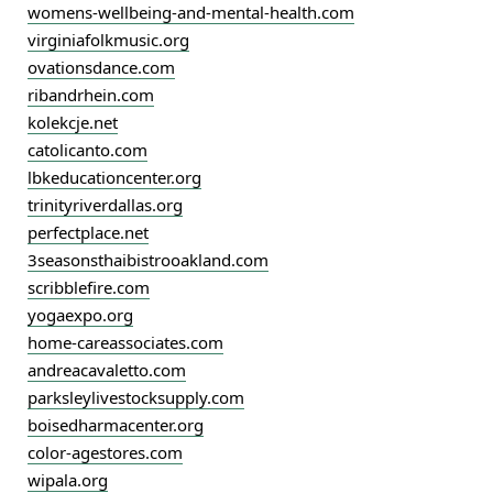
womens-wellbeing-and-mental-health.com
virginiafolkmusic.org
ovationsdance.com
ribandrhein.com
kolekcje.net
catolicanto.com
lbkeducationcenter.org
trinityriverdallas.org
perfectplace.net
3seasonsthaibistrooakland.com
scribblefire.com
yogaexpo.org
home-careassociates.com
andreacavaletto.com
parksleylivestocksupply.com
boisedharmacenter.org
color-agestores.com
wipala.org