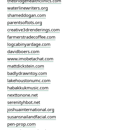
thebridgehealthclinics.com
waterlinewriters.org
shameddogan.com
parentsoftots.org
creative3drenderings.com
farmerstradecoffee.com
logcabinyardage.com
davidboers.com
www.imobetachat.com
mattdickstein.com
badlydrawntoy.com
lakehoustonumc.com
habakkukmusic.com
nexttonone.net
serenityhbot.net
joshuainternational.org
susansnailandfacial.com
pen-prop.com