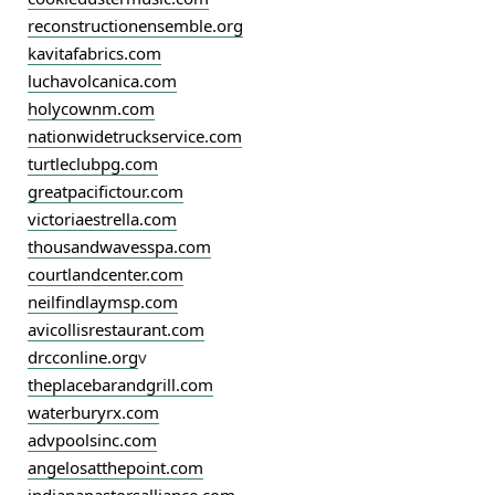
reconstructionensemble.org
kavitafabrics.com
luchavolcanica.com
holycownm.com
nationwidetruckservice.com
turtleclubpg.com
greatpacifictour.com
victoriaestrella.com
thousandwavesspa.com
courtlandcenter.com
neilfindlaymsp.com
avicollisrestaurant.com
drcconline.org
v
theplacebarandgrill.com
waterburyrx.com
advpoolsinc.com
angelosatthepoint.com
indianapastorsalliance.com