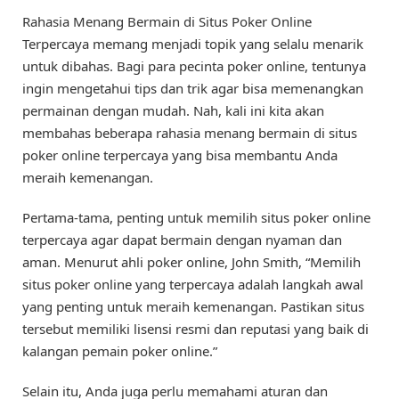
Rahasia Menang Bermain di Situs Poker Online
Terpercaya memang menjadi topik yang selalu menarik
untuk dibahas. Bagi para pecinta poker online, tentunya
ingin mengetahui tips dan trik agar bisa memenangkan
permainan dengan mudah. Nah, kali ini kita akan
membahas beberapa rahasia menang bermain di situs
poker online terpercaya yang bisa membantu Anda
meraih kemenangan.
Pertama-tama, penting untuk memilih situs poker online
terpercaya agar dapat bermain dengan nyaman dan
aman. Menurut ahli poker online, John Smith, “Memilih
situs poker online yang terpercaya adalah langkah awal
yang penting untuk meraih kemenangan. Pastikan situs
tersebut memiliki lisensi resmi dan reputasi yang baik di
kalangan pemain poker online.”
Selain itu, Anda juga perlu memahami aturan dan