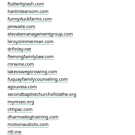
flutterbylash.com
hanlintearoom.com
funnyduckfarms.com
jenwaite.com
elevatemanagementgroup.com
leroyzimmerman.com
drfinley.net
flemingfamilylaw.com
rnrwine.com
lakeoswegorowing.com
fuquayfamilycounseling.com
agouveia.com
secondbaptistchurchofolathe.org
mymseo.org
chhpac.com
dharmadogtraining.com
motionaudiotx.com
rttl.me