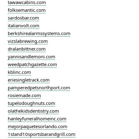
tawawcabins.com
folksemantic.com
sardosbar.com
italianvolt.com
berkshirealarmssystems.com
vizslabrewing.com
dralanbittner.com
yannisandlemoni.com
weedpatchgazette.com
kblinc.com
eriesingletrack.com
pamperedpetsnorthport.com
rosiemade.com
tupelodoughnuts.com
olathekidsdentistry.com
hanleyfuneralhomeinc.com
mejorpaquetesorlando.com
1stand10sportsbarandgrill.com