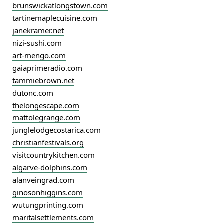
brunswickatlongstown.com
tartinemaplecuisine.com
janekramer.net
nizi-sushi.com
art-mengo.com
gaiaprimeradio.com
tammiebrown.net
dutonc.com
thelongescape.com
mattolegrange.com
junglelodgecostarica.com
christianfestivals.org
visitcountrykitchen.com
algarve-dolphins.com
alanveingrad.com
ginosonhiggins.com
wutungprinting.com
maritalsettlements.com