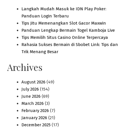
Langkah Mudah Masuk ke IDN Play Poker:
Panduan Login Terbaru
Tips Jitu Memenangkan Slot Gacor Maxwin
Panduan Lengkap Bermain Togel Kamboja Live
Tips Memilih Situs Casino Online Terpercaya
Rahasia Sukses Bermain di Sbobet Link: Tips dan
Trik Menang Besar
Archives
August 2026
(49)
July 2026
(154)
June 2026
(69)
March 2026
(3)
February 2026
(7)
January 2026
(21)
December 2025
(17)