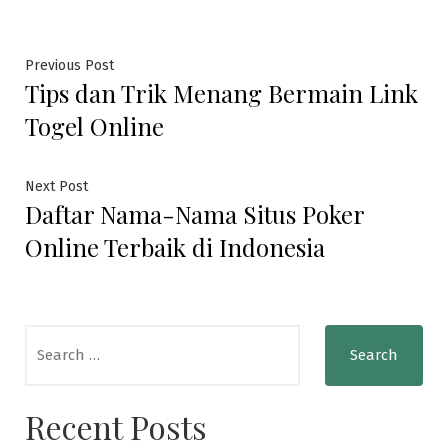
Post
Previous
Previous Post
Tips dan Trik Menang Bermain Link
post:
navigation
Togel Online
Next
Next Post
Daftar Nama-Nama Situs Poker
post:
Online Terbaik di Indonesia
Search
for:
Recent Posts