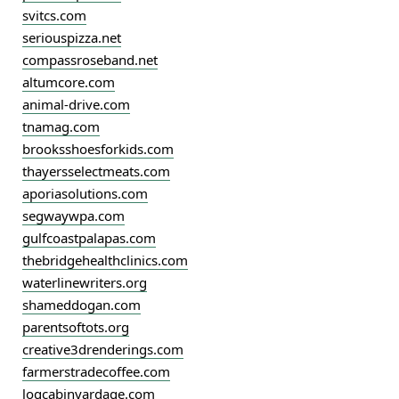
svitcs.com
seriouspizza.net
compassroseband.net
altumcore.com
animal-drive.com
tnamag.com
brooksshoesforkids.com
thayersselectmeats.com
aporiasolutions.com
segwaywpa.com
gulfcoastpalapas.com
thebridgehealthclinics.com
waterlinewriters.org
shameddogan.com
parentsoftots.org
creative3drenderings.com
farmerstradecoffee.com
logcabinyardage.com