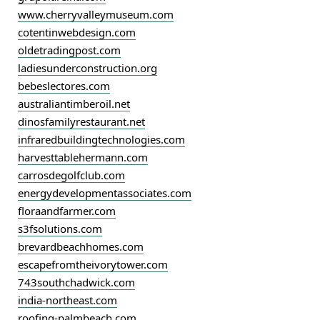
www.cherryvalleymuseum.com
cotentinwebdesign.com
oldetradingpost.com
ladiesunderconstruction.org
bebeslectores.com
australiantimberoil.net
dinosfamilyrestaurant.net
infraredbuildingtechnologies.com
harvesttablehermann.com
carrosdegolfclub.com
energydevelopmentassociates.com
floraandfarmer.com
s3fsolutions.com
brevardbeachhomes.com
escapefromtheivorytower.com
743southchadwick.com
india-northeast.com
roofing-palmbeach.com