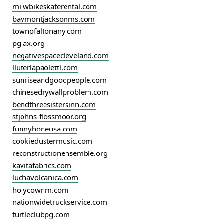
milwbikeskaterental.com
baymontjacksonms.com
townofaltonany.com
pglax.org
negativespacecleveland.com
liuteriapaoletti.com
sunriseandgoodpeople.com
chinesedrywallproblem.com
bendthreesistersinn.com
stjohns-flossmoor.org
funnyboneusa.com
cookiedustermusic.com
reconstructionensemble.org
kavitafabrics.com
luchavolcanica.com
holycownm.com
nationwidetruckservice.com
turtleclubpg.com