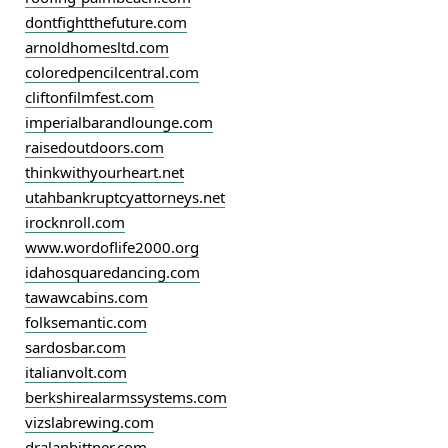
dontfightthefuture.com
arnoldhomesltd.com
coloredpencilcentral.com
cliftonfilmfest.com
imperialbarandlounge.com
raisedoutdoors.com
thinkwithyourheart.net
utahbankruptcyattorneys.net
irocknroll.com
www.wordoflife2000.org
idahosquaredancing.com
tawawcabins.com
folksemantic.com
sardosbar.com
italianvolt.com
berkshirealarmssystems.com
vizslabrewing.com
dralanbittner.com