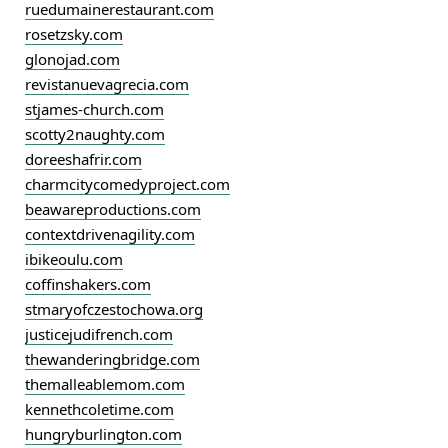
ruedumainerestaurant.com
rosetzsky.com
glonojad.com
revistanuevagrecia.com
stjames-church.com
scotty2naughty.com
doreeshafrir.com
charmcitycomedyproject.com
beawareproductions.com
contextdrivenagility.com
ibikeoulu.com
coffinshakers.com
stmaryofczestochowa.org
justicejudifrench.com
thewanderingbridge.com
themalleablemom.com
kennethcoletime.com
hungryburlington.com