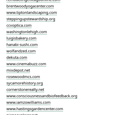
brentwoodyogacenter.com
www.tiptonlandscaping.com
steppingupstewardship.org
ccvoptica.com
washingtonlehigh.com
luigisbakery.com
hanabi-sushi.com
wolfandzed.com
dekuta.com
www.cinemabuzz.com
mixdepot.net
rosewoodmcs.com
sycamorehistory.org
cornerstonerealty.net
www.consciousnessandbiofeedback.org
www.iamzowilliams.com
www.hastingsgardencenter.com
pianoexplorer.net