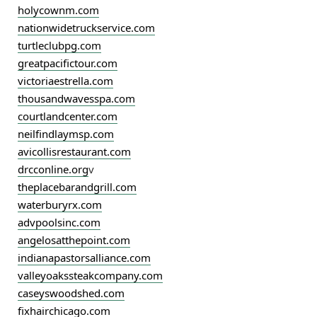
holycownm.com
nationwidetruckservice.com
turtleclubpg.com
greatpacifictour.com
victoriaestrella.com
thousandwavesspa.com
courtlandcenter.com
neilfindlaymsp.com
avicollisrestaurant.com
drcconline.org
v
theplacebarandgrill.com
waterburyrx.com
advpoolsinc.com
angelosatthepoint.com
indianapastorsalliance.com
valleyoakssteakcompany.com
caseyswoodshed.com
fixhairchicago.com