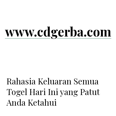
Skip
to
content
www.cdgerba.com
Rahasia Keluaran Semua
Togel Hari Ini yang Patut
Anda Ketahui