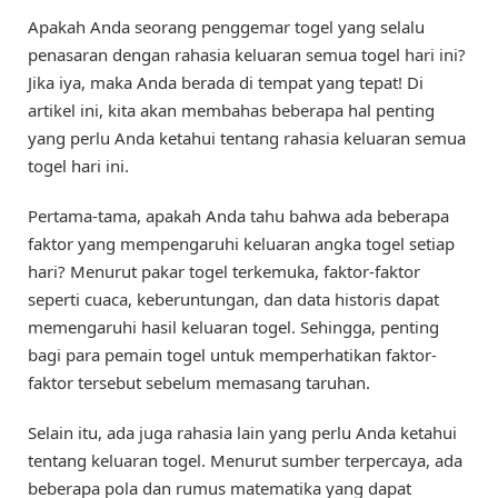
Apakah Anda seorang penggemar togel yang selalu
penasaran dengan rahasia keluaran semua togel hari ini?
Jika iya, maka Anda berada di tempat yang tepat! Di
artikel ini, kita akan membahas beberapa hal penting
yang perlu Anda ketahui tentang rahasia keluaran semua
togel hari ini.
Pertama-tama, apakah Anda tahu bahwa ada beberapa
faktor yang mempengaruhi keluaran angka togel setiap
hari? Menurut pakar togel terkemuka, faktor-faktor
seperti cuaca, keberuntungan, dan data historis dapat
memengaruhi hasil keluaran togel. Sehingga, penting
bagi para pemain togel untuk memperhatikan faktor-
faktor tersebut sebelum memasang taruhan.
Selain itu, ada juga rahasia lain yang perlu Anda ketahui
tentang keluaran togel. Menurut sumber terpercaya, ada
beberapa pola dan rumus matematika yang dapat