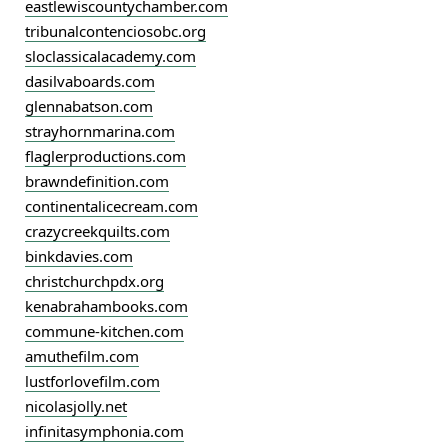
eastlewiscountychamber.com
tribunalcontenciosobc.org
sloclassicalacademy.com
dasilvaboards.com
glennabatson.com
strayhornmarina.com
flaglerproductions.com
brawndefinition.com
continentalicecream.com
crazycreekquilts.com
binkdavies.com
christchurchpdx.org
kenabrahambooks.com
commune-kitchen.com
amuthefilm.com
lustforlovefilm.com
nicolasjolly.net
infinitasymphonia.com