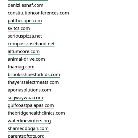
denizliesnaf.com
constitutionconferences.com
patthecope.com
svitcs.com
seriouspizza.net
compassroseband.net
altumcore.com
animal-drive.com
tnamag.com
brooksshoesforkids.com
thayersselectmeats.com
aporiasolutions.com
segwaywpa.com
gulfcoastpalapas.com
thebridgehealthclinics.com
waterlinewriters.org
shameddogan.com
parentsoftots.org