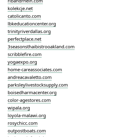
ribandrhein.com
kolekcje.net
catolicanto.com
lbkeducationcenter.org
trinityriverdallas.org
perfectplace.net
3seasonsthaibistrooakland.com
scribblefire.com
yogaexpo.org
home-careassociates.com
andreacavaletto.com
parksleylivestocksupply.com
boisedharmacenter.org
color-agestores.com
wipala.org
loyola-malawi.org
rosychicc.com
outpostboats.com