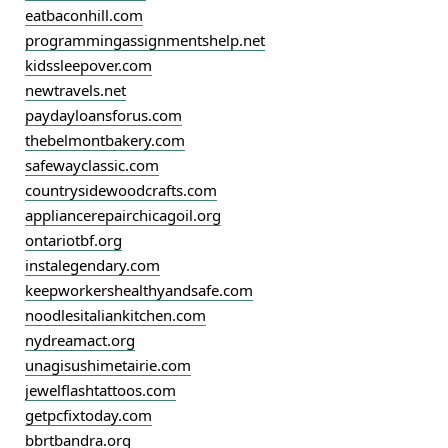
eatbaconhill.com
programmingassignmentshelp.net
kidssleepover.com
newtravels.net
paydayloansforus.com
thebelmontbakery.com
safewayclassic.com
countrysidewoodcrafts.com
appliancerepairchicagoil.org
ontariotbf.org
instalegendary.com
keepworkershealthyandsafe.com
noodlesitaliankitchen.com
nydreamact.org
unagisushimetairie.com
jewelflashtattoos.com
getpcfixtoday.com
bbrtbandra.org