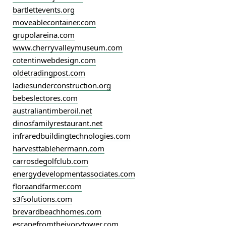
bartlettevents.org
moveablecontainer.com
grupolareina.com
www.cherryvalleymuseum.com
cotentinwebdesign.com
oldetradingpost.com
ladiesunderconstruction.org
bebeslectores.com
australiantimberoil.net
dinosfamilyrestaurant.net
infraredbuildingtechnologies.com
harvesttablehermann.com
carrosdegolfclub.com
energydevelopmentassociates.com
floraandfarmer.com
s3fsolutions.com
brevardbeachhomes.com
escapefromtheivorytower.com