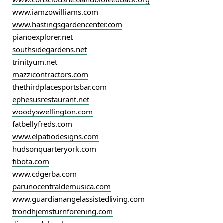
www.iamzowilliams.com
www.hastingsgardencenter.com
pianoexplorer.net
southsidegardens.net
trinityum.net
mazzicontractors.com
thethirdplacesportsbar.com
ephesusrestaurant.net
woodyswellington.com
fatbellyfreds.com
www.elpatiodesigns.com
hudsonquarteryork.com
fibota.com
www.cdgerba.com
parunocentraldemusica.com
www.guardianangelassistedliving.com
trondhjemsturnforening.com