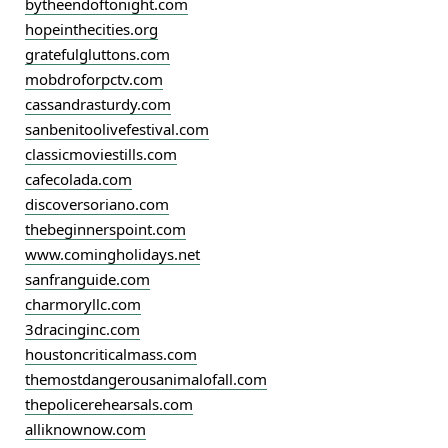
bytheendoftonight.com
hopeinthecities.org
gratefulgluttons.com
mobdroforpctv.com
cassandrasturdy.com
sanbenitoolivefestival.com
classicmoviestills.com
cafecolada.com
discoversoriano.com
thebeginnerspoint.com
www.comingholidays.net
sanfranguide.com
charmoryllc.com
3dracinginc.com
houstoncriticalmass.com
themostdangerousanimalofall.com
thepolicerehearsals.com
alliknownow.com