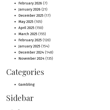
February 2026
(7)
January 2026
(21)
December 2025
(17)
May 2025
(105)
April 2025
(150)
March 2025
(155)
February 2025
(120)
January 2025
(154)
December 2024
(148)
November 2024
(135)
Categories
Gambling
Sidebar