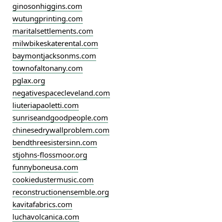
ginosonhiggins.com
wutungprinting.com
maritalsettlements.com
milwbikeskaterental.com
baymontjacksonms.com
townofaltonany.com
pglax.org
negativespacecleveland.com
liuteriapaoletti.com
sunriseandgoodpeople.com
chinesedrywallproblem.com
bendthreesistersinn.com
stjohns-flossmoor.org
funnyboneusa.com
cookiedustermusic.com
reconstructionensemble.org
kavitafabrics.com
luchavolcanica.com