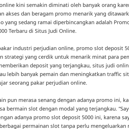
i online kini semakin diminati oleh banyak orang kar
 akses dan beragam promo menarik yang ditawark
o yang sedang ramai diperbincangkan adalah Promo
00 Terbaru di Situs Judi Online.
akar industri perjudian online, promo slot deposit 50
 strategi yang cerdik untuk menarik minat para pe
emberikan deposit yang terjangkau, situs judi onli
u lebih banyak pemain dan meningkatkan traffic si
ujar seorang pakar perjudian online.
in pun merasa senang dengan adanya promo ini, ka
sa bermain slot dengan modal yang terjangkau. “Say
ngan adanya promo slot deposit 5000 ini, karena say
erbagai permainan slot tanpa perlu mengeluarkan