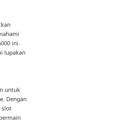
tkan
emahami
000 ini.
pi lupakan
an untuk
ne. Dengan
 slot
 bermain