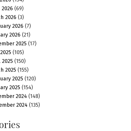
 2026
(69)
ch 2026
(3)
uary 2026
(7)
ary 2026
(21)
ember 2025
(17)
 2025
(105)
l 2025
(150)
ch 2025
(155)
uary 2025
(120)
ary 2025
(154)
ember 2024
(148)
ember 2024
(135)
ories