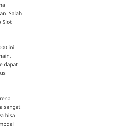
ena
an. Salah
 Slot
00 ini
main.
ne dapat
tus
rena
a sangat
a bisa
 modal