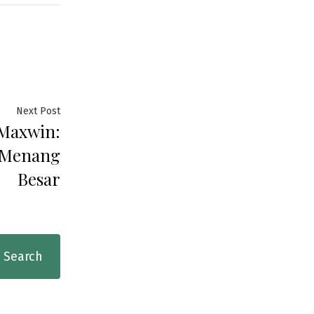
Next
Next Post
 Maxwin:
post:
k Menang
Besar