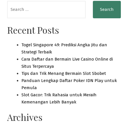
Search
for:
Recent Posts
Togel Singapore 49: Prediksi Angka Jitu dan
Strategi Terbaik
Cara Daftar dan Bermain Live Casino Online di
Situs Terpercaya
Tips dan Trik Menang Bermain Slot Sbobet
Panduan Lengkap Daftar Poker IDN Play untuk
Pemula
Slot Gacor: Trik Rahasia untuk Meraih
Kemenangan Lebih Banyak
Archives