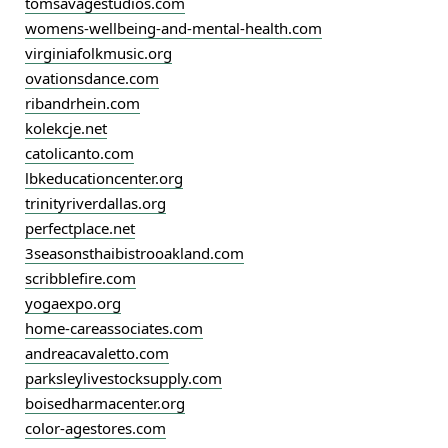
tomsavagestudios.com
womens-wellbeing-and-mental-health.com
virginiafolkmusic.org
ovationsdance.com
ribandrhein.com
kolekcje.net
catolicanto.com
lbkeducationcenter.org
trinityriverdallas.org
perfectplace.net
3seasonsthaibistrooakland.com
scribblefire.com
yogaexpo.org
home-careassociates.com
andreacavaletto.com
parksleylivestocksupply.com
boisedharmacenter.org
color-agestores.com