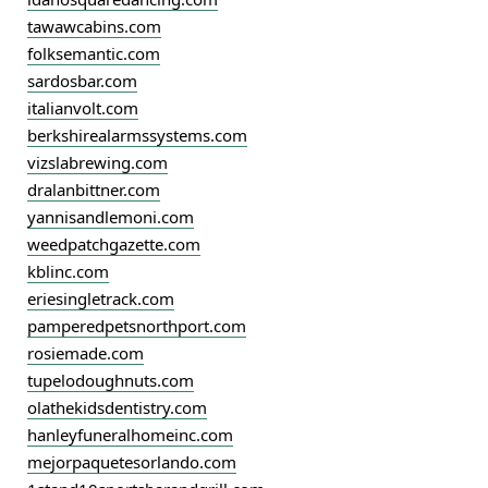
tawawcabins.com
folksemantic.com
sardosbar.com
italianvolt.com
berkshirealarmssystems.com
vizslabrewing.com
dralanbittner.com
yannisandlemoni.com
weedpatchgazette.com
kblinc.com
eriesingletrack.com
pamperedpetsnorthport.com
rosiemade.com
tupelodoughnuts.com
olathekidsdentistry.com
hanleyfuneralhomeinc.com
mejorpaquetesorlando.com