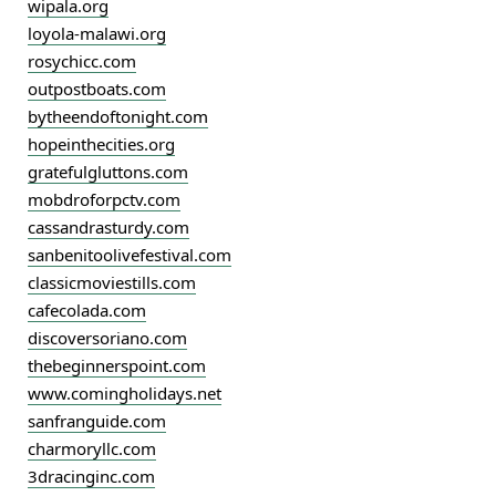
wipala.org
loyola-malawi.org
rosychicc.com
outpostboats.com
bytheendoftonight.com
hopeinthecities.org
gratefulgluttons.com
mobdroforpctv.com
cassandrasturdy.com
sanbenitoolivefestival.com
classicmoviestills.com
cafecolada.com
discoversoriano.com
thebeginnerspoint.com
www.comingholidays.net
sanfranguide.com
charmoryllc.com
3dracinginc.com