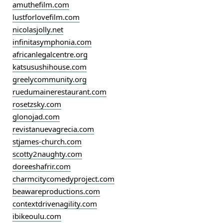
amuthefilm.com
lustforlovefilm.com
nicolasjolly.net
infinitasymphonia.com
africanlegalcentre.org
katsusushihouse.com
greelycommunity.org
ruedumainerestaurant.com
rosetzsky.com
glonojad.com
revistanuevagrecia.com
stjames-church.com
scotty2naughty.com
doreeshafrir.com
charmcitycomedyproject.com
beawareproductions.com
contextdrivenagility.com
ibikeoulu.com