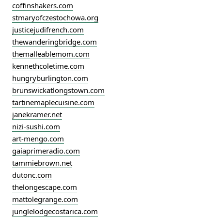
coffinshakers.com
stmaryofczestochowa.org
justicejudifrench.com
thewanderingbridge.com
themalleablemom.com
kennethcoletime.com
hungryburlington.com
brunswickatlongstown.com
tartinemaplecuisine.com
janekramer.net
nizi-sushi.com
art-mengo.com
gaiaprimeradio.com
tammiebrown.net
dutonc.com
thelongescape.com
mattolegrange.com
junglelodgecostarica.com