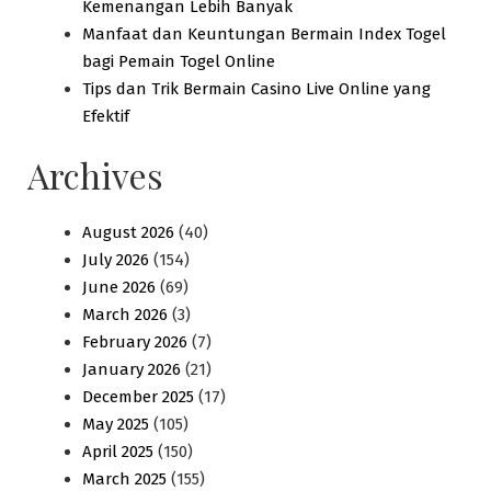
Kemenangan Lebih Banyak
Manfaat dan Keuntungan Bermain Index Togel
bagi Pemain Togel Online
Tips dan Trik Bermain Casino Live Online yang
Efektif
Archives
August 2026
(40)
July 2026
(154)
June 2026
(69)
March 2026
(3)
February 2026
(7)
January 2026
(21)
December 2025
(17)
May 2025
(105)
April 2025
(150)
March 2025
(155)