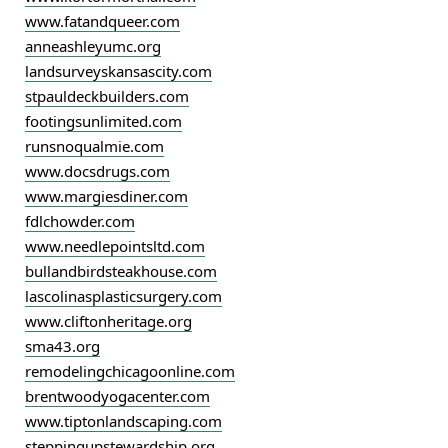
www.fatandqueer.com
anneashleyumc.org
landsurveyskansascity.com
stpauldeckbuilders.com
footingsunlimited.com
runsnoqualmie.com
www.docsdrugs.com
www.margiesdiner.com
fdlchowder.com
www.needlepointsltd.com
bullandbirdsteakhouse.com
lascolinasplasticsurgery.com
www.cliftonheritage.org
sma43.org
remodelingchicagoonline.com
brentwoodyogacenter.com
www.tiptonlandscaping.com
steppingupstewardship.org