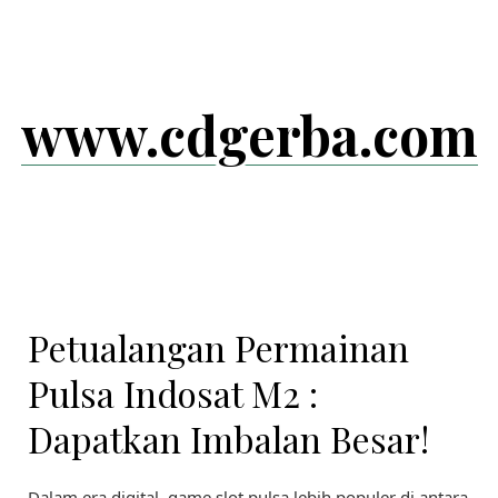
Skip
to
content
www.cdgerba.com
Petualangan Permainan
Pulsa Indosat M2 :
Dapatkan Imbalan Besar!
Dalam era digital, game slot pulsa lebih populer di antara