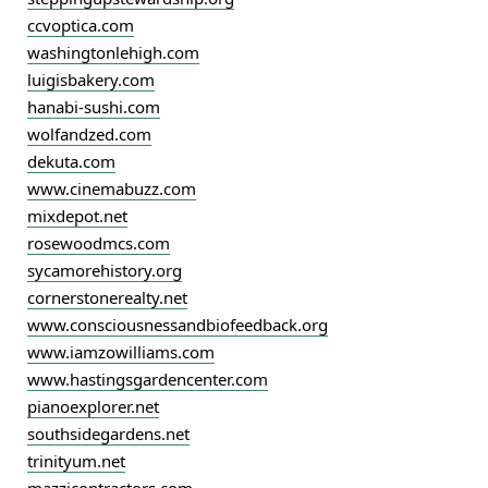
ccvoptica.com
washingtonlehigh.com
luigisbakery.com
hanabi-sushi.com
wolfandzed.com
dekuta.com
www.cinemabuzz.com
mixdepot.net
rosewoodmcs.com
sycamorehistory.org
cornerstonerealty.net
www.consciousnessandbiofeedback.org
www.iamzowilliams.com
www.hastingsgardencenter.com
pianoexplorer.net
southsidegardens.net
trinityum.net
mazzicontractors.com