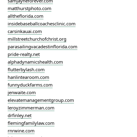
samjayneforever.com
matthurstphoto.com
alltheflorida.com
insidebaseballcoachesclinic.com
carsinkauai.com
millstreetchurchofchrist.org
parasailingvacadestinflorida.com
pride-realty.net
alphadynamicshealth.com
flutterbylash.com
hanlintearoom.com
funnyduckfarms.com
jenwaite.com
elevatemanagementgroup.com
leroyzimmerman.com
drfinley.net
flemingfamilylaw.com
rnrwine.com