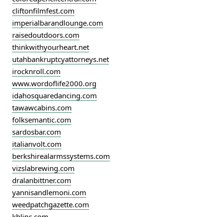
cliftonfilmfest.com
imperialbarandlounge.com
raisedoutdoors.com
thinkwithyourheart.net
utahbankruptcyattorneys.net
irocknroll.com
www.wordoflife2000.org
idahosquaredancing.com
tawawcabins.com
folksemantic.com
sardosbar.com
italianvolt.com
berkshirealarmssystems.com
vizslabrewing.com
dralanbittner.com
yannisandlemoni.com
weedpatchgazette.com
kblinc.com