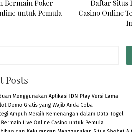
n Bermain Poker
Daftar Situs 
post:
ation
nline untuk Pemula
Casino Online Te
I
t Posts
duan Menggunakan Aplikasi IDN Play Versi Lama
lot Demo Gratis yang Wajib Anda Coba
ategi Ampuh Meraih Kemenangan dalam Data Togel
 Bermain Live Online Casino untuk Pemula
ebihan dan Kekurangan Menggunakan Situs Sbobet Alt