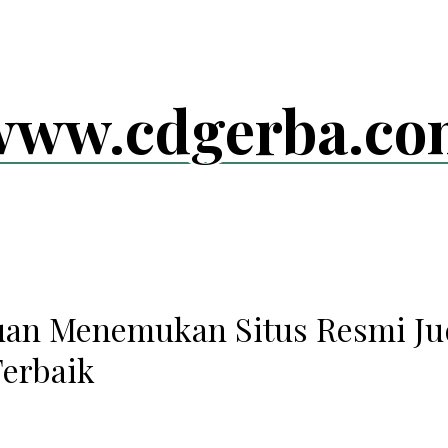
www.cdgerba.co
an Menemukan Situs Resmi Ju
Terbaik