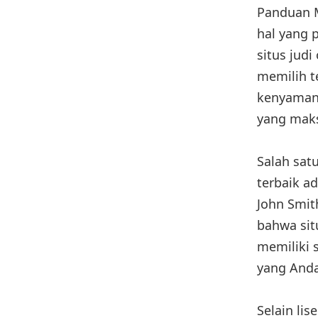
Panduan M
hal yang 
situs judi
memilih t
kenyaman
yang mak
Salah satu
terbaik ad
John Smith
bahwa sit
memiliki s
yang Anda
Selain lis