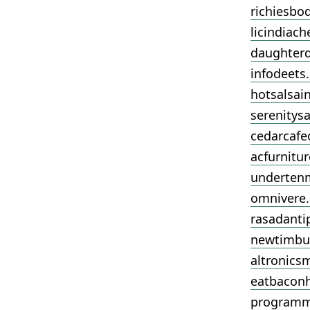
richiesbo
licindiac
daughterd
infodeets
hotsalsai
serenitys
cedarcafe
acfurnitu
underten
omnivere
rasadanti
newtimbu
altronics
eatbaconh
programm