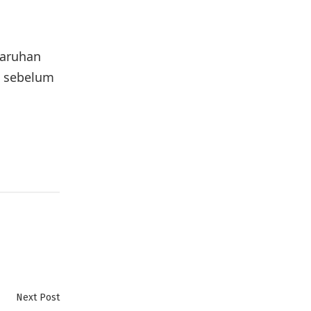
taruhan
t sebelum
Next
Next Post