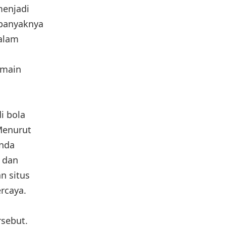
menjadi
 banyaknya
dalam
rmain
i bola
 Menurut
anda
i dan
an situs
ercaya.
rsebut.