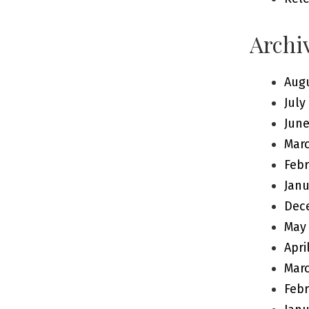
Archi
Aug
July
June
Mar
Febr
Janu
Dec
May
Apri
Mar
Febr