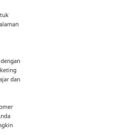
ntuk
galaman
r dengan
rketing
ajar dan
tomer
Anda
ngkin