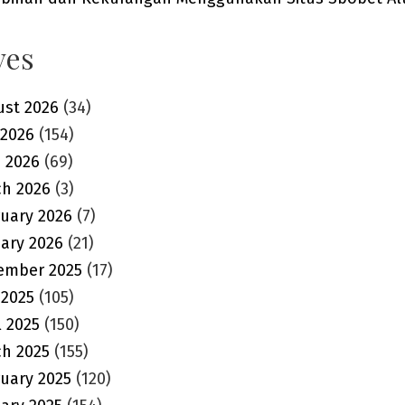
ves
ust 2026
(34)
 2026
(154)
 2026
(69)
ch 2026
(3)
uary 2026
(7)
ary 2026
(21)
ember 2025
(17)
 2025
(105)
l 2025
(150)
ch 2025
(155)
uary 2025
(120)