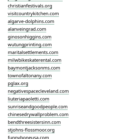
christianfestivals.org
visitcountrykitchen.com
algarve-dolphins.com
alanveingrad.com
ginosonhiggins.com
wutungprinting.com
maritalsettlements.com
milwbikeskaterental.com
baymontjacksonms.com
townofaltonany.com
pglax.org
negativespacecleveland.com
liuteriapaoletti.com
sunriseandgoodpeople.com
chinesedrywallproblem.com
bendthreesistersinn.com
stjohns-flossmoor.org
funnyboneusa.com