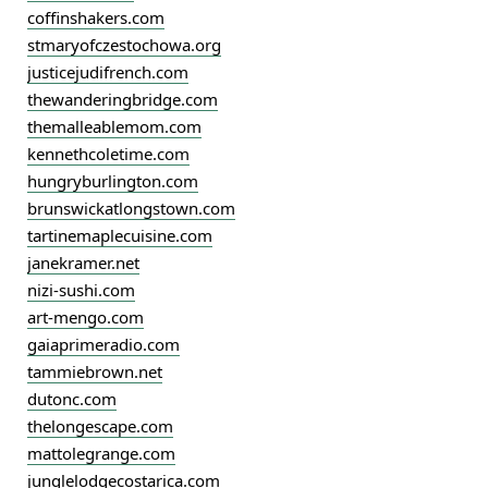
coffinshakers.com
stmaryofczestochowa.org
justicejudifrench.com
thewanderingbridge.com
themalleablemom.com
kennethcoletime.com
hungryburlington.com
brunswickatlongstown.com
tartinemaplecuisine.com
janekramer.net
nizi-sushi.com
art-mengo.com
gaiaprimeradio.com
tammiebrown.net
dutonc.com
thelongescape.com
mattolegrange.com
junglelodgecostarica.com