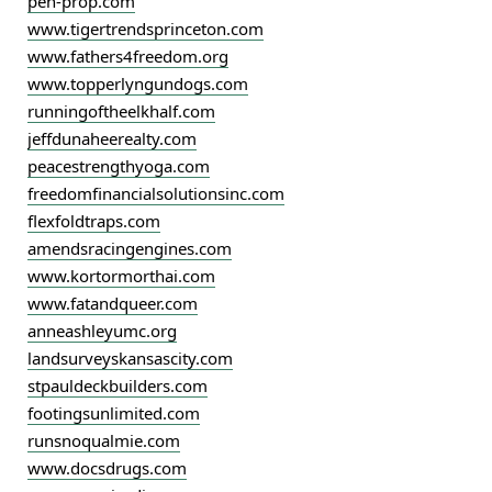
pen-prop.com
www.tigertrendsprinceton.com
www.fathers4freedom.org
www.topperlyngundogs.com
runningoftheelkhalf.com
jeffdunaheerealty.com
peacestrengthyoga.com
freedomfinancialsolutionsinc.com
flexfoldtraps.com
amendsracingengines.com
www.kortormorthai.com
www.fatandqueer.com
anneashleyumc.org
landsurveyskansascity.com
stpauldeckbuilders.com
footingsunlimited.com
runsnoqualmie.com
www.docsdrugs.com