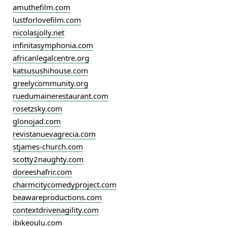
amuthefilm.com
lustforlovefilm.com
nicolasjolly.net
infinitasymphonia.com
africanlegalcentre.org
katsusushihouse.com
greelycommunity.org
ruedumainerestaurant.com
rosetzsky.com
glonojad.com
revistanuevagrecia.com
stjames-church.com
scotty2naughty.com
doreeshafrir.com
charmcitycomedyproject.com
beawareproductions.com
contextdrivenagility.com
ibikeoulu.com