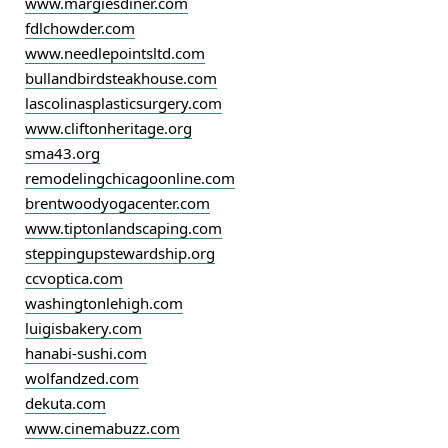
www.margiesdiner.com
fdlchowder.com
www.needlepointsltd.com
bullandbirdsteakhouse.com
lascolinasplasticsurgery.com
www.cliftonheritage.org
sma43.org
remodelingchicagoonline.com
brentwoodyogacenter.com
www.tiptonlandscaping.com
steppingupstewardship.org
ccvoptica.com
washingtonlehigh.com
luigisbakery.com
hanabi-sushi.com
wolfandzed.com
dekuta.com
www.cinemabuzz.com