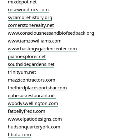
mixdepot.net
rosewoodmcs.com
sycamorehistory.org
cornerstonerealty.net
www.consciousnessandbiofeedback.org
www.iamzowilliams.com
www.hastingsgardencenter.com
pianoexplorer.net
southsidegardens.net
trinityum.net
mazzicontractors.com
thethirdplacesportsbar.com
ephesusrestaurant.net
woodyswellington.com
fatbellyfreds.com
www.elpatiodesigns.com
hudsonquarteryork.com
fibota.com