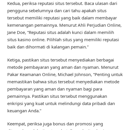
Kedua, periksa reputasi situs tersebut. Baca ulasan dari
pengguna sebelumnya dan cari tahu apakah situs
tersebut memiliki reputasi yang baik dalam membayar
kemenangan pemainnya. Menurut Ahli Perjudian Online,
Jane Doe, “Reputasi situs adalah kunci dalam memilih
situs kasino online. Pilihlah situs yang memiliki reputasi
baik dan dihormati di kalangan pemain.”
Ketiga, pastikan situs tersebut menyediakan berbagai
metode pembayaran yang aman dan nyaman. Menurut
Pakar Keamanan Online, Michael Johnson, “Penting untuk
memastikan bahwa situs tersebut menyediakan metode
pembayaran yang aman dan nyaman bagi para
pemainnya. Pastikan situs tersebut menggunakan
enkripsi yang kuat untuk melindungi data pribadi dan
keuangan Anda.”
Keempat, periksa juga bonus dan promosi yang