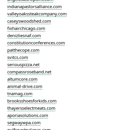
indianapastorsalliance.com
valleyoakssteakcompany.com
caseyswoodshed.com
fixhairchicago.com
denizliesnaf.com
constitutionconferences.com
patthecope.com
svitcs.com
seriouspizza.net
compassroseband.net
altumcore.com
animal-drive.com
tnamag.com
brooksshoesforkids.com
thayersselectmeats.com
aporiasolutions.com
segwaywpa.com
gulfcoastpalapas.com