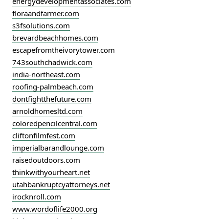
energydevelopmentassociates.com
floraandfarmer.com
s3fsolutions.com
brevardbeachhomes.com
escapefromtheivorytower.com
743southchadwick.com
india-northeast.com
roofing-palmbeach.com
dontfightthefuture.com
arnoldhomesltd.com
coloredpencilcentral.com
cliftonfilmfest.com
imperialbarandlounge.com
raisedoutdoors.com
thinkwithyourheart.net
utahbankruptcyattorneys.net
irocknroll.com
www.wordoflife2000.org