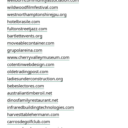
wellborncommunityassociation.com
wildwoodfilmfestival.com
westnorthamptonshirejpu.org
hotelbrasile.com
fultonstreetjazz.com
bartlettevents.org
moveablecontainer.com
grupolareina.com
www.cherryvalleymuseum.com
cotentinwebdesign.com
oldetradingpost.com
ladiesunderconstruction.org
bebeslectores.com
australiantimberoil.net
dinosfamilyrestaurant.net
infraredbuildingtechnologies.com
harvesttablehermann.com
carrosdegolfclub.com