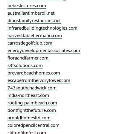
bebeslectores.com
australiantimberoil.net
dinosfamilyrestaurant.net
infraredbuildingtechnologies.com
harvesttablehermann.com
carrosdegolfclub.com
energydevelopmentassociates.com
floraandfarmer.com
s3fsolutions.com
brevardbeachhomes.com
escapefromtheivorytower.com
743southchadwick.com
india-northeast.com
roofing-palmbeach.com
dontfightthefuture.com
arnoldhomesltd.com
coloredpencilcentral.com
cliftonfilmfest.com