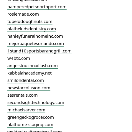
pamperedpetsnorthport.com
rosiemade.com
tupelodoughnuts.com
olathekidsdentistry.com
hanleyfuneralhomeinc.com
mejorpaquetesorlando.com
1stand10sportsbarandgrill.com
w4btx.com
angelstouchnaillash.com
kabbalahacademy.net
smilondental.com
newstarcollision.com
sasrentals.com
secondsighttechnology.com
michaelsarver.com
greengeckogrocer.com
hlathome-staging.com
wokteriyakitargetmall.com