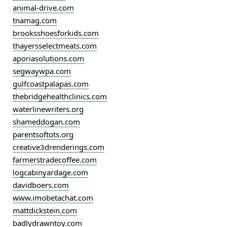
animal-drive.com
tnamag.com
brooksshoesforkids.com
thayersselectmeats.com
aporiasolutions.com
segwaywpa.com
gulfcoastpalapas.com
thebridgehealthclinics.com
waterlinewriters.org
shameddogan.com
parentsoftots.org
creative3drenderings.com
farmerstradecoffee.com
logcabinyardage.com
davidboers.com
www.imobetachat.com
mattdickstein.com
badlydrawntoy.com