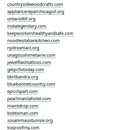
countrysidewoodcrafts.com
appliancerepairchicagoil.org
ontariotbf.org
instalegendary.com
keepworkershealthyandsafe.com
noodlesitaliankitchen.com
nydreamact.org
unagisushimetairie.com
jewelflashtattoos.com
getpcfixtoday.com
bbrtbandra.org
bluebonnetcountry.com
epicclipart.com
pearlmanilahotel.com
maintdrop.com
bobtoman.com
sosanimauxtunisie.org
kogroofing.com