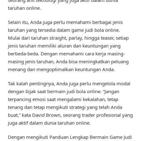
taruhan online.
Selain itu, Anda juga perlu memahami berbagai jenis
taruhan yang tersedia dalam game judi bola online.
Mulai dari taruhan straight, parlay, hingga teaser, setiap
jenis taruhan memiliki aturan dan keuntungan yang
berbeda-beda. Dengan memahami cara kerja masing-
masing jenis taruhan, Anda bisa meningkatkan peluang
menang dan mengoptimalkan keuntungan Anda.
Tak kalah pentingnya, Anda juga perlu mengelola modal
dengan bijak saat bermain judi bola online. “Jangan
terpancing emosi saat mengalami kekalahan, tetap
tenang dan tetap mengikuti strategi yang telah Anda
buat,” kata David Brown, seorang trader profesional yang
juga aktif dalam dunia taruhan online.
Dengan mengikuti Panduan Lengkap Bermain Game Judi