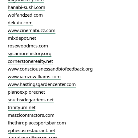
hanabi-sushi.com
wolfandzed.com
dekuta.com
www.cinemabuzz.com
mixdepot.net
rosewoodmcs.com
sycamorehistory.org
cornerstonerealty.net
www.consciousnessandbiofeedback.org
www.iamzowilliams.com
www.hastingsgardencenter.com
pianoexplorer.net
southsidegardens.net
trinityum.net
mazzicontractors.com
thethirdplacesportsbar.com
ephesusrestaurant.net
woodyswellington.com