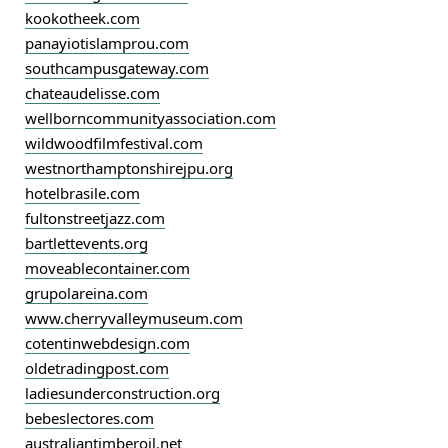
kookotheek.com
panayiotislamprou.com
southcampusgateway.com
chateaudelisse.com
wellborncommunityassociation.com
wildwoodfilmfestival.com
westnorthamptonshirejpu.org
hotelbrasile.com
fultonstreetjazz.com
bartlettevents.org
moveablecontainer.com
grupolareina.com
www.cherryvalleymuseum.com
cotentinwebdesign.com
oldetradingpost.com
ladiesunderconstruction.org
bebeslectores.com
australiantimberoil.net