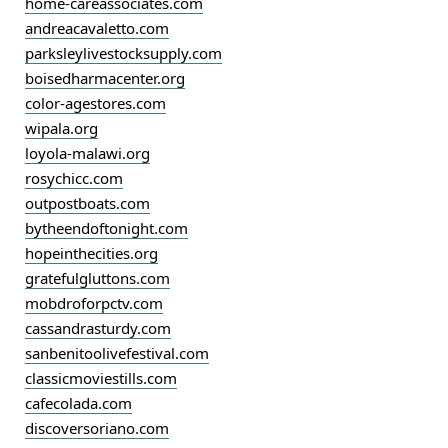
home-careassociates.com
andreacavaletto.com
parksleylivestocksupply.com
boisedharmacenter.org
color-agestores.com
wipala.org
loyola-malawi.org
rosychicc.com
outpostboats.com
bytheendoftonight.com
hopeinthecities.org
gratefulgluttons.com
mobdroforpctv.com
cassandrasturdy.com
sanbenitoolivefestival.com
classicmoviestills.com
cafecolada.com
discoversoriano.com