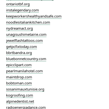
ontariotbf.org
instalegendary.com
keepworkershealthyandsafe.com
noodlesitaliankitchen.com
nydreamact.org
unagisushimetairie.com
jewelflashtattoos.com
getpcfixtoday.com
bbrtbandra.org
bluebonnetcountry.com
epicclipart.com
pearlmanilahotel.com
maintdrop.com
bobtoman.com
sosanimauxtunisie.org
kogroofing.com
alpinedentist.net
radioenergiadance.com