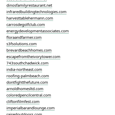
dinosfamilyrestaurant.net
infraredbuildingtechnologies.com
harvesttablehermann.com
carrosdegolfclub.com
energydevelopmentassociates.com
floraandfarmer.com
s3fsolutions.com
brevardbeachhomes.com
escapefromtheivorytower.com
743southchadwick.com
india-northeast.com
roofing-palmbeach.com
dontfightthefuture.com
arnoldhomesltd.com
coloredpencilcentral.com
cliftonfilmfest.com
imperialbarandlounge.com
raisedoutdoors.com