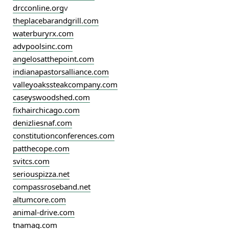
drcconline.org
v
theplacebarandgrill.com
waterburyrx.com
advpoolsinc.com
angelosatthepoint.com
indianapastorsalliance.com
valleyoakssteakcompany.com
caseyswoodshed.com
fixhairchicago.com
denizliesnaf.com
constitutionconferences.com
patthecope.com
svitcs.com
seriouspizza.net
compassroseband.net
altumcore.com
animal-drive.com
tnamag.com