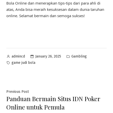
Bola Online dan menerapkan tips-tips dari para ahli di
atas, Anda bisa meraih kesuksesan dalam dunia taruhan
online. Selamat bermain dan semoga sukses!
Posted
Posted
January 26, 2025
Gambling
admincd
by
in
Tags:
game judi bola
Post
Previous
Previous Post
Panduan Bermain Situs IDN Poker
post:
navigation
Online untuk Pemula