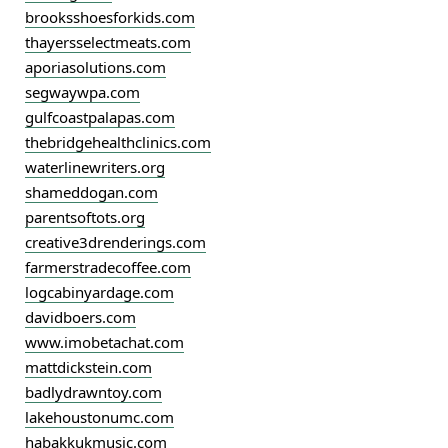
brooksshoesforkids.com
thayersselectmeats.com
aporiasolutions.com
segwaywpa.com
gulfcoastpalapas.com
thebridgehealthclinics.com
waterlinewriters.org
shameddogan.com
parentsoftots.org
creative3drenderings.com
farmerstradecoffee.com
logcabinyardage.com
davidboers.com
www.imobetachat.com
mattdickstein.com
badlydrawntoy.com
lakehoustonumc.com
habakkukmusic.com