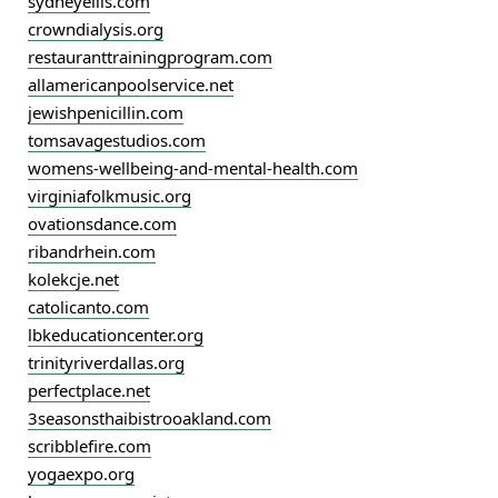
sydneyellis.com
crowndialysis.org
restauranttrainingprogram.com
allamericanpoolservice.net
jewishpenicillin.com
tomsavagestudios.com
womens-wellbeing-and-mental-health.com
virginiafolkmusic.org
ovationsdance.com
ribandrhein.com
kolekcje.net
catolicanto.com
lbkeducationcenter.org
trinityriverdallas.org
perfectplace.net
3seasonsthaibistrooakland.com
scribblefire.com
yogaexpo.org