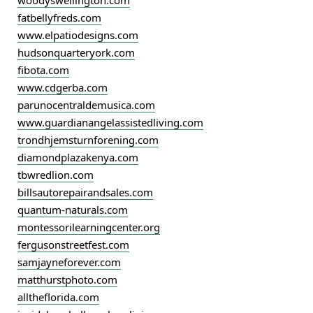
fatbellyfreds.com
www.elpatiodesigns.com
hudsonquarteryork.com
fibota.com
www.cdgerba.com
parunocentraldemusica.com
www.guardianangelassistedliving.com
trondhjemsturnforening.com
diamondplazakenya.com
tbwredlion.com
billsautorepairandsales.com
quantum-naturals.com
montessorilearningcenter.org
fergusonstreetfest.com
samjayneforever.com
matthurstphoto.com
alltheflorida.com