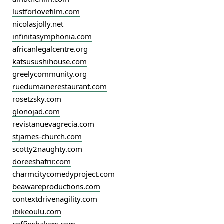
lustforlovefilm.com
nicolasjolly.net
infinitasymphonia.com
africanlegalcentre.org
katsusushihouse.com
greelycommunity.org
ruedumainerestaurant.com
rosetzsky.com
glonojad.com
revistanuevagrecia.com
stjames-church.com
scotty2naughty.com
doreeshafrir.com
charmcitycomedyproject.com
beawareproductions.com
contextdrivenagility.com
ibikeoulu.com