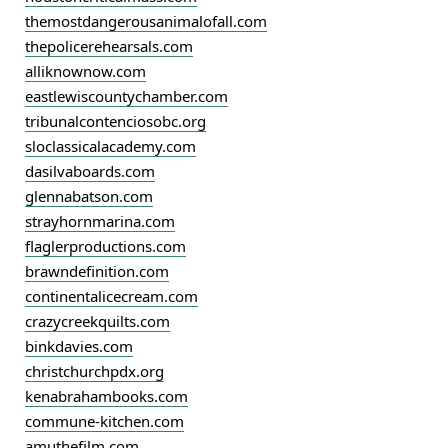
themostdangerousanimalofall.com
thepolicerehearsals.com
alliknownow.com
eastlewiscountychamber.com
tribunalcontenciosobc.org
sloclassicalacademy.com
dasilvaboards.com
glennabatson.com
strayhornmarina.com
flaglerproductions.com
brawndefinition.com
continentalicecream.com
crazycreekquilts.com
binkdavies.com
christchurchpdx.org
kenabrahambooks.com
commune-kitchen.com
amuthefilm.com