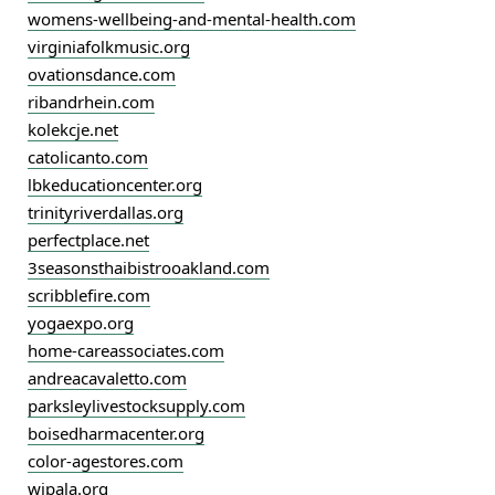
womens-wellbeing-and-mental-health.com
virginiafolkmusic.org
ovationsdance.com
ribandrhein.com
kolekcje.net
catolicanto.com
lbkeducationcenter.org
trinityriverdallas.org
perfectplace.net
3seasonsthaibistrooakland.com
scribblefire.com
yogaexpo.org
home-careassociates.com
andreacavaletto.com
parksleylivestocksupply.com
boisedharmacenter.org
color-agestores.com
wipala.org