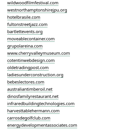
wildwoodfilmfestival.com
westnorthamptonshirejpu.org
hotelbrasile.com
fultonstreetjazz.com
bartlettevents.org
moveablecontainer.com
grupolareina.com
www.cherryvalleymuseum.com
cotentinwebdesign.com
oldetradingpost.com
ladiesunderconstruction.org
bebeslectores.com
australiantimberoil.net
dinosfamilyrestaurant.net
infraredbuildingtechnologies.com
harvesttablehermann.com
carrosdegolfclub.com
energydevelopmentassociates.com