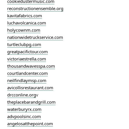
cookiedustermusic.com
reconstructionensemble.org
kavitafabrics.com
luchavolcanica.com
holycownm.com
nationwidetruckservice.com
turtleclubpg.com
greatpacifictour.com
victoriaestrella.com
thousandwavesspa.com
courtlandcenter.com
neilfindlaymsp.com
avicollisrestaurant.com
drcconline.org
v
theplacebarandgrill.com
waterburyrx.com
advpoolsinc.com
angelosatthepoint.com