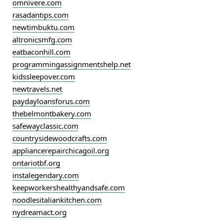
omnivere.com
rasadantips.com
newtimbuktu.com
altronicsmfg.com
eatbaconhill.com
programmingassignmentshelp.net
kidssleepover.com
newtravels.net
paydayloansforus.com
thebelmontbakery.com
safewayclassic.com
countrysidewoodcrafts.com
appliancerepairchicagoil.org
ontariotbf.org
instalegendary.com
keepworkershealthyandsafe.com
noodlesitaliankitchen.com
nydreamact.org