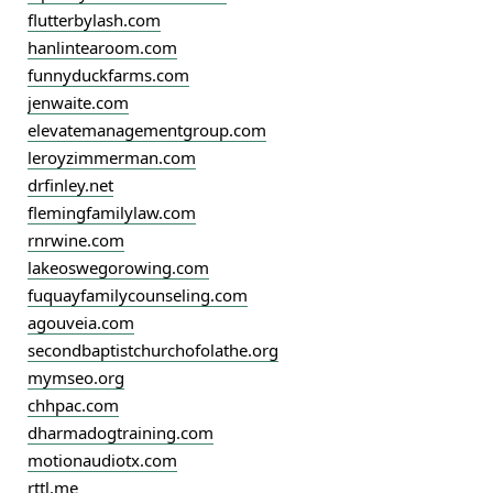
flutterbylash.com
hanlintearoom.com
funnyduckfarms.com
jenwaite.com
elevatemanagementgroup.com
leroyzimmerman.com
drfinley.net
flemingfamilylaw.com
rnrwine.com
lakeoswegorowing.com
fuquayfamilycounseling.com
agouveia.com
secondbaptistchurchofolathe.org
mymseo.org
chhpac.com
dharmadogtraining.com
motionaudiotx.com
rttl.me