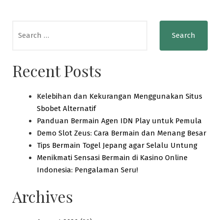
Search
for:
Recent Posts
Kelebihan dan Kekurangan Menggunakan Situs
Sbobet Alternatif
Panduan Bermain Agen IDN Play untuk Pemula
Demo Slot Zeus: Cara Bermain dan Menang Besar
Tips Bermain Togel Jepang agar Selalu Untung
Menikmati Sensasi Bermain di Kasino Online
Indonesia: Pengalaman Seru!
Archives