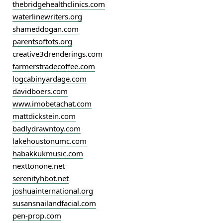
thebridgehealthclinics.com
waterlinewriters.org
shameddogan.com
parentsoftots.org
creative3drenderings.com
farmerstradecoffee.com
logcabinyardage.com
davidboers.com
www.imobetachat.com
mattdickstein.com
badlydrawntoy.com
lakehoustonumc.com
habakkukmusic.com
nexttonone.net
serenityhbot.net
joshuainternational.org
susansnailandfacial.com
pen-prop.com