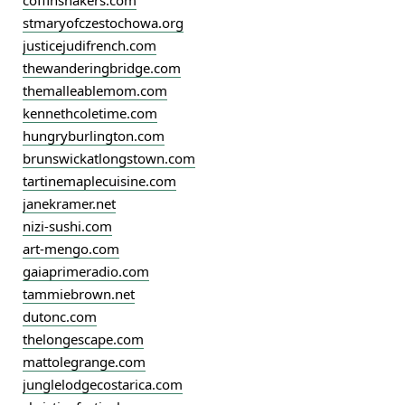
coffinshakers.com
stmaryofczestochowa.org
justicejudifrench.com
thewanderingbridge.com
themalleablemom.com
kennethcoletime.com
hungryburlington.com
brunswickatlongstown.com
tartinemaplecuisine.com
janekramer.net
nizi-sushi.com
art-mengo.com
gaiaprimeradio.com
tammiebrown.net
dutonc.com
thelongescape.com
mattolegrange.com
junglelodgecostarica.com