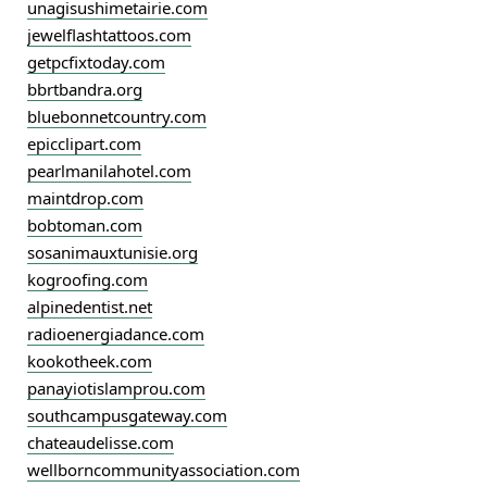
unagisushimetairie.com
jewelflashtattoos.com
getpcfixtoday.com
bbrtbandra.org
bluebonnetcountry.com
epicclipart.com
pearlmanilahotel.com
maintdrop.com
bobtoman.com
sosanimauxtunisie.org
kogroofing.com
alpinedentist.net
radioenergiadance.com
kookotheek.com
panayiotislamprou.com
southcampusgateway.com
chateaudelisse.com
wellborncommunityassociation.com