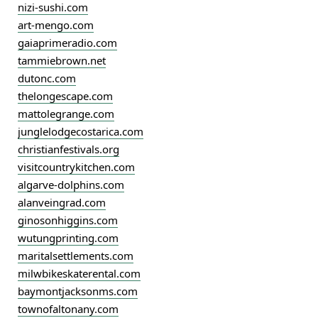
nizi-sushi.com
art-mengo.com
gaiaprimeradio.com
tammiebrown.net
dutonc.com
thelongescape.com
mattolegrange.com
junglelodgecostarica.com
christianfestivals.org
visitcountrykitchen.com
algarve-dolphins.com
alanveingrad.com
ginosonhiggins.com
wutungprinting.com
maritalsettlements.com
milwbikeskaterental.com
baymontjacksonms.com
townofaltonany.com