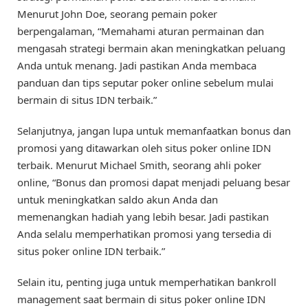
Menurut John Doe, seorang pemain poker
berpengalaman, “Memahami aturan permainan dan
mengasah strategi bermain akan meningkatkan peluang
Anda untuk menang. Jadi pastikan Anda membaca
panduan dan tips seputar poker online sebelum mulai
bermain di situs IDN terbaik.”
Selanjutnya, jangan lupa untuk memanfaatkan bonus dan
promosi yang ditawarkan oleh situs poker online IDN
terbaik. Menurut Michael Smith, seorang ahli poker
online, “Bonus dan promosi dapat menjadi peluang besar
untuk meningkatkan saldo akun Anda dan
memenangkan hadiah yang lebih besar. Jadi pastikan
Anda selalu memperhatikan promosi yang tersedia di
situs poker online IDN terbaik.”
Selain itu, penting juga untuk memperhatikan bankroll
management saat bermain di situs poker online IDN