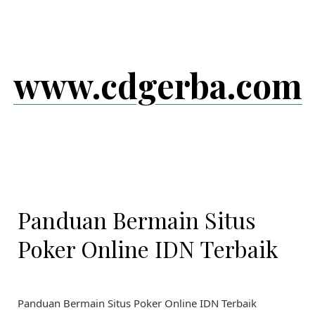
Skip
to
content
www.cdgerba.com
Panduan Bermain Situs
Poker Online IDN Terbaik
Panduan Bermain Situs Poker Online IDN Terbaik