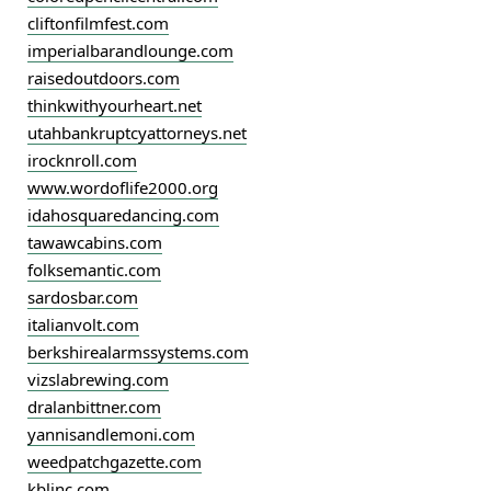
cliftonfilmfest.com
imperialbarandlounge.com
raisedoutdoors.com
thinkwithyourheart.net
utahbankruptcyattorneys.net
irocknroll.com
www.wordoflife2000.org
idahosquaredancing.com
tawawcabins.com
folksemantic.com
sardosbar.com
italianvolt.com
berkshirealarmssystems.com
vizslabrewing.com
dralanbittner.com
yannisandlemoni.com
weedpatchgazette.com
kblinc.com