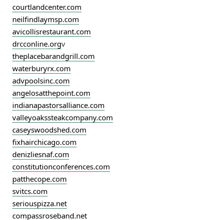
courtlandcenter.com
neilfindlaymsp.com
avicollisrestaurant.com
drcconline.org
v
theplacebarandgrill.com
waterburyrx.com
advpoolsinc.com
angelosatthepoint.com
indianapastorsalliance.com
valleyoakssteakcompany.com
caseyswoodshed.com
fixhairchicago.com
denizliesnaf.com
constitutionconferences.com
patthecope.com
svitcs.com
seriouspizza.net
compassroseband.net