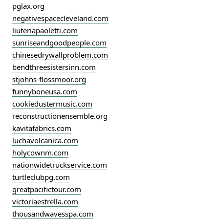
pglax.org
negativespacecleveland.com
liuteriapaoletti.com
sunriseandgoodpeople.com
chinesedrywallproblem.com
bendthreesistersinn.com
stjohns-flossmoor.org
funnyboneusa.com
cookiedustermusic.com
reconstructionensemble.org
kavitafabrics.com
luchavolcanica.com
holycownm.com
nationwidetruckservice.com
turtleclubpg.com
greatpacifictour.com
victoriaestrella.com
thousandwavesspa.com