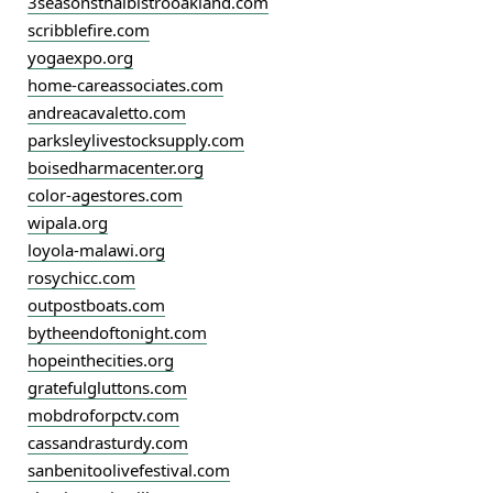
3seasonsthaibistrooakland.com
scribblefire.com
yogaexpo.org
home-careassociates.com
andreacavaletto.com
parksleylivestocksupply.com
boisedharmacenter.org
color-agestores.com
wipala.org
loyola-malawi.org
rosychicc.com
outpostboats.com
bytheendoftonight.com
hopeinthecities.org
gratefulgluttons.com
mobdroforpctv.com
cassandrasturdy.com
sanbenitoolivefestival.com