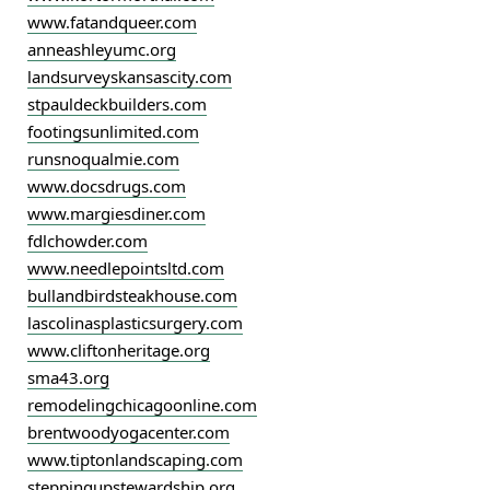
www.fatandqueer.com
anneashleyumc.org
landsurveyskansascity.com
stpauldeckbuilders.com
footingsunlimited.com
runsnoqualmie.com
www.docsdrugs.com
www.margiesdiner.com
fdlchowder.com
www.needlepointsltd.com
bullandbirdsteakhouse.com
lascolinasplasticsurgery.com
www.cliftonheritage.org
sma43.org
remodelingchicagoonline.com
brentwoodyogacenter.com
www.tiptonlandscaping.com
steppingupstewardship.org