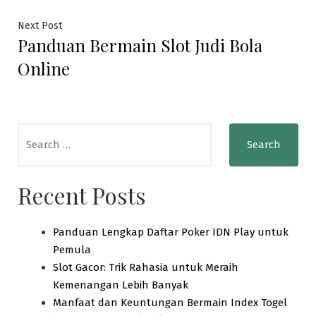
Next
Next Post
Panduan Bermain Slot Judi Bola
post:
Online
Search
for:
Recent Posts
Panduan Lengkap Daftar Poker IDN Play untuk
Pemula
Slot Gacor: Trik Rahasia untuk Meraih
Kemenangan Lebih Banyak
Manfaat dan Keuntungan Bermain Index Togel