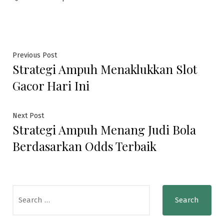
Post
Previous
Previous Post
Strategi Ampuh Menaklukkan Slot
post:
navigation
Gacor Hari Ini
Next
Next Post
Strategi Ampuh Menang Judi Bola
post:
Berdasarkan Odds Terbaik
Search
for: