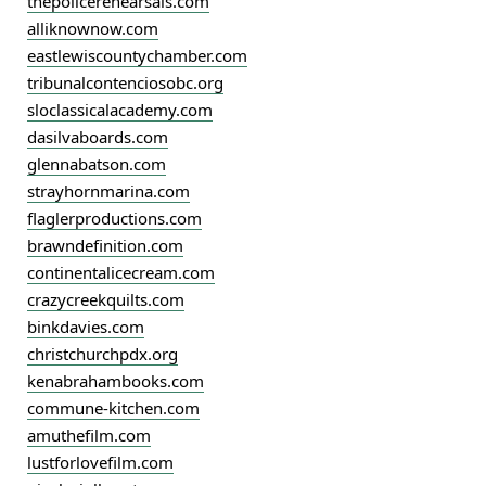
thepolicerehearsals.com
alliknownow.com
eastlewiscountychamber.com
tribunalcontenciosobc.org
sloclassicalacademy.com
dasilvaboards.com
glennabatson.com
strayhornmarina.com
flaglerproductions.com
brawndefinition.com
continentalicecream.com
crazycreekquilts.com
binkdavies.com
christchurchpdx.org
kenabrahambooks.com
commune-kitchen.com
amuthefilm.com
lustforlovefilm.com