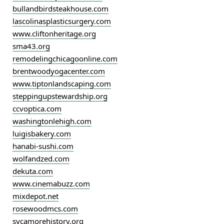
bullandbirdsteakhouse.com
lascolinasplasticsurgery.com
www.cliftonheritage.org
sma43.org
remodelingchicagoonline.com
brentwoodyogacenter.com
www.tiptonlandscaping.com
steppingupstewardship.org
ccvoptica.com
washingtonlehigh.com
luigisbakery.com
hanabi-sushi.com
wolfandzed.com
dekuta.com
www.cinemabuzz.com
mixdepot.net
rosewoodmcs.com
sycamorehistory.org