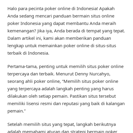
Halo para pecinta poker online di Indonesia! Apakah
Anda sedang mencari panduan bermain situs online
poker Indonesia yang dapat membantu Anda meraih
kemenangan? Jika iya, Anda berada di tempat yang tepat.
Dalam artikel ini, kami akan memberikan panduan
lengkap untuk memainkan poker online di situs-situs
terbaik di Indonesia.
Pertama-tama, penting untuk memilih situs poker online
terpercaya dan terbaik. Menurut Denny Nurcahyo,
seorang ahli poker online, “Memilih situs poker online
yang terpercaya adalah langkah penting yang harus
dilakukan oleh setiap pemain. Pastikan situs tersebut
memiliki lisensi resmi dan reputasi yang baik di kalangan
pemain.”
Setelah memilih situs yang tepat, langkah berikutnya
adalah memahami aturan dan strategi bermain poker