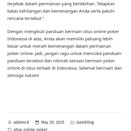
terjebak dalam permainan yang berlebihan. Tetapkan
batas kehilangan dan kemenangan Anda serta patuhi
rencana tersebut.”
Dengan mengikuti panduan bermain situs online poker
Indonesia di atas, Anda akan memiliki peluang lebih
besar untuk meraih kemenangan dalam permainan
poker online. Jadi, jangan ragu untuk mencoba panduan-
panduan tersebut dan nikmati sensasi bermain poker
online di situs terbaik di Indonesia. Selamat bermain dan
semoga sukses!
Posted
Posted
May 20, 2025
Gambling
admincd
by
in
Tags:
situs online poker