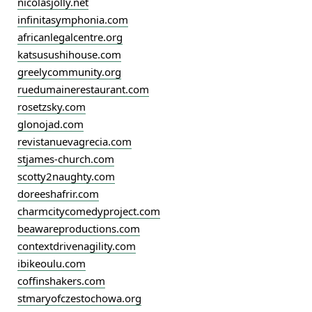
nicolasjolly.net
infinitasymphonia.com
africanlegalcentre.org
katsusushihouse.com
greelycommunity.org
ruedumainerestaurant.com
rosetzsky.com
glonojad.com
revistanuevagrecia.com
stjames-church.com
scotty2naughty.com
doreeshafrir.com
charmcitycomedyproject.com
beawareproductions.com
contextdrivenagility.com
ibikeoulu.com
coffinshakers.com
stmaryofczestochowa.org