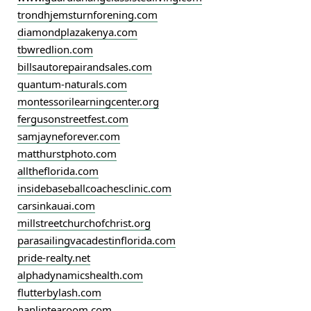
trondhjemsturnforening.com
diamondplazakenya.com
tbwredlion.com
billsautorepairandsales.com
quantum-naturals.com
montessorilearningcenter.org
fergusonstreetfest.com
samjayneforever.com
matthurstphoto.com
alltheflorida.com
insidebaseballcoachesclinic.com
carsinkauai.com
millstreetchurchofchrist.org
parasailingvacadestinflorida.com
pride-realty.net
alphadynamicshealth.com
flutterbylash.com
hanlintearoom.com