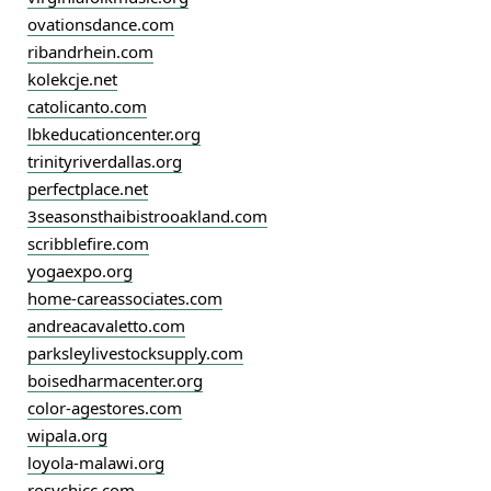
ovationsdance.com
ribandrhein.com
kolekcje.net
catolicanto.com
lbkeducationcenter.org
trinityriverdallas.org
perfectplace.net
3seasonsthaibistrooakland.com
scribblefire.com
yogaexpo.org
home-careassociates.com
andreacavaletto.com
parksleylivestocksupply.com
boisedharmacenter.org
color-agestores.com
wipala.org
loyola-malawi.org
rosychicc.com