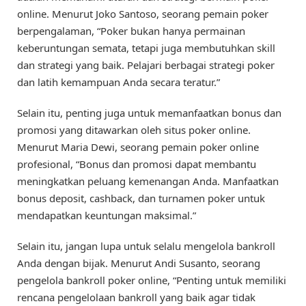
online. Menurut Joko Santoso, seorang pemain poker
berpengalaman, “Poker bukan hanya permainan
keberuntungan semata, tetapi juga membutuhkan skill
dan strategi yang baik. Pelajari berbagai strategi poker
dan latih kemampuan Anda secara teratur.”
Selain itu, penting juga untuk memanfaatkan bonus dan
promosi yang ditawarkan oleh situs poker online.
Menurut Maria Dewi, seorang pemain poker online
profesional, “Bonus dan promosi dapat membantu
meningkatkan peluang kemenangan Anda. Manfaatkan
bonus deposit, cashback, dan turnamen poker untuk
mendapatkan keuntungan maksimal.”
Selain itu, jangan lupa untuk selalu mengelola bankroll
Anda dengan bijak. Menurut Andi Susanto, seorang
pengelola bankroll poker online, “Penting untuk memiliki
rencana pengelolaan bankroll yang baik agar tidak