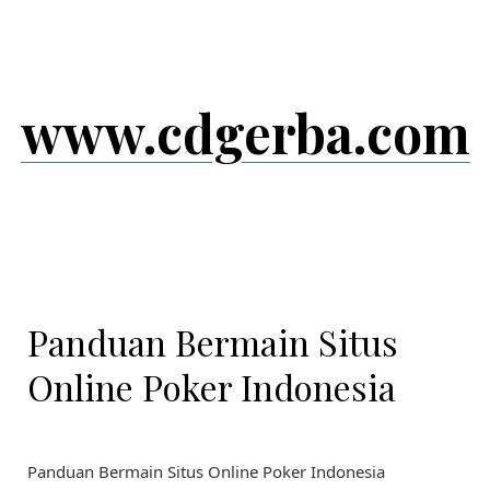
Skip
to
content
www.cdgerba.com
Panduan Bermain Situs
Online Poker Indonesia
Panduan Bermain Situs Online Poker Indonesia