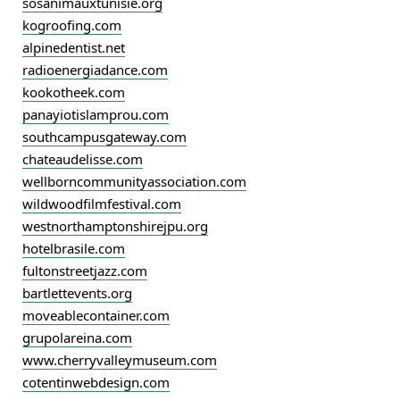
sosanimauxtunisie.org
kogroofing.com
alpinedentist.net
radioenergiadance.com
kookotheek.com
panayiotislamprou.com
southcampusgateway.com
chateaudelisse.com
wellborncommunityassociation.com
wildwoodfilmfestival.com
westnorthamptonshirejpu.org
hotelbrasile.com
fultonstreetjazz.com
bartlettevents.org
moveablecontainer.com
grupolareina.com
www.cherryvalleymuseum.com
cotentinwebdesign.com