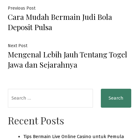
Post
Previous
Previous Post
Cara Mudah Bermain Judi Bola
post:
navigation
Deposit Pulsa
Next
Next Post
Mengenal Lebih Jauh Tentang Togel
post:
Jawa dan Sejarahnya
Search
for:
Recent Posts
Tips Bermain Live Online Casino untuk Pemula