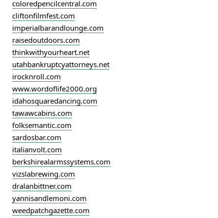
coloredpencilcentral.com
cliftonfilmfest.com
imperialbarandlounge.com
raisedoutdoors.com
thinkwithyourheart.net
utahbankruptcyattorneys.net
irocknroll.com
www.wordoflife2000.org
idahosquaredancing.com
tawawcabins.com
folksemantic.com
sardosbar.com
italianvolt.com
berkshirealarmssystems.com
vizslabrewing.com
dralanbittner.com
yannisandlemoni.com
weedpatchgazette.com