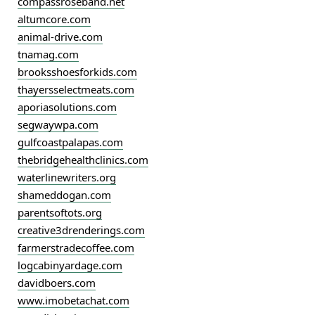
compassroseband.net
altumcore.com
animal-drive.com
tnamag.com
brooksshoesforkids.com
thayersselectmeats.com
aporiasolutions.com
segwaywpa.com
gulfcoastpalapas.com
thebridgehealthclinics.com
waterlinewriters.org
shameddogan.com
parentsoftots.org
creative3drenderings.com
farmerstradecoffee.com
logcabinyardage.com
davidboers.com
www.imobetachat.com