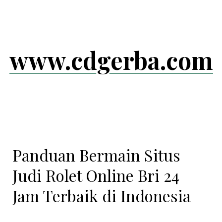
Skip
to
content
www.cdgerba.com
Panduan Bermain Situs
Judi Rolet Online Bri 24
Jam Terbaik di Indonesia