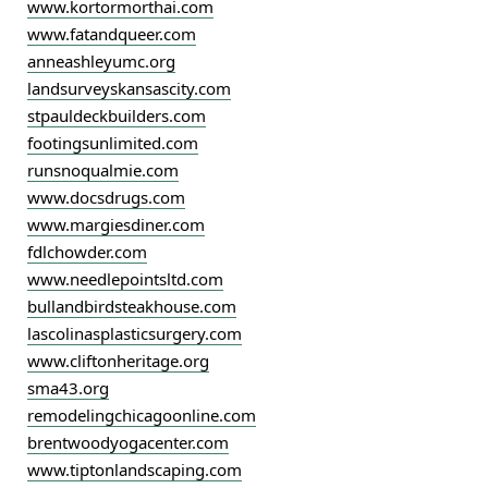
www.kortormorthai.com
www.fatandqueer.com
anneashleyumc.org
landsurveyskansascity.com
stpauldeckbuilders.com
footingsunlimited.com
runsnoqualmie.com
www.docsdrugs.com
www.margiesdiner.com
fdlchowder.com
www.needlepointsltd.com
bullandbirdsteakhouse.com
lascolinasplasticsurgery.com
www.cliftonheritage.org
sma43.org
remodelingchicagoonline.com
brentwoodyogacenter.com
www.tiptonlandscaping.com