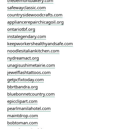
thebelmontbakery.com
safewayclassic.com
countrysidewoodcrafts.com
appliancerepairchicagoil.org
ontariotbf.org
instalegendary.com
keepworkershealthyandsafe.com
noodlesitaliankitchen.com
nydreamact.org
unagisushimetairie.com
jewelflashtattoos.com
getpcfixtoday.com
bbrtbandra.org
bluebonnetcountry.com
epicclipart.com
pearlmanilahotel.com
maintdrop.com
bobtoman.com