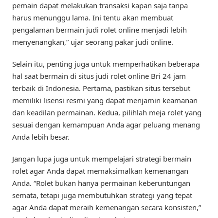
pemain dapat melakukan transaksi kapan saja tanpa
harus menunggu lama. Ini tentu akan membuat
pengalaman bermain judi rolet online menjadi lebih
menyenangkan,” ujar seorang pakar judi online.
Selain itu, penting juga untuk memperhatikan beberapa
hal saat bermain di situs judi rolet online Bri 24 jam
terbaik di Indonesia. Pertama, pastikan situs tersebut
memiliki lisensi resmi yang dapat menjamin keamanan
dan keadilan permainan. Kedua, pilihlah meja rolet yang
sesuai dengan kemampuan Anda agar peluang menang
Anda lebih besar.
Jangan lupa juga untuk mempelajari strategi bermain
rolet agar Anda dapat memaksimalkan kemenangan
Anda. “Rolet bukan hanya permainan keberuntungan
semata, tetapi juga membutuhkan strategi yang tepat
agar Anda dapat meraih kemenangan secara konsisten,”