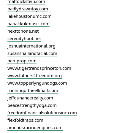
mattdickstein.com
badlydrawntoy.com
lakehoustonumc.com
habakkukmusic.com
nexttonone.net
serenityhbot.net
joshuainternational.org
susansnailandfacial.com
pen-prop.com
www.tigertrendsprinceton.com
www.fathers4freedom.org
www.topperlyngundogs.com
runningoftheelkhalf.com
jeffdunaheerealty.com
peacestrengthyoga.com
freedomfinancialsolutionsinc.com
flexfoldtraps.com
amendsracingengines.com