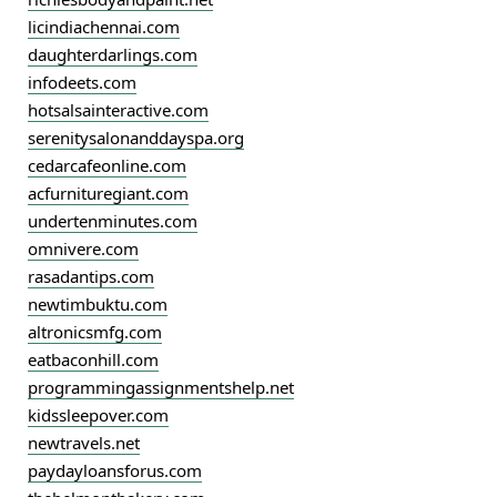
licindiachennai.com
daughterdarlings.com
infodeets.com
hotsalsainteractive.com
serenitysalonanddayspa.org
cedarcafeonline.com
acfurnituregiant.com
undertenminutes.com
omnivere.com
rasadantips.com
newtimbuktu.com
altronicsmfg.com
eatbaconhill.com
programmingassignmentshelp.net
kidssleepover.com
newtravels.net
paydayloansforus.com