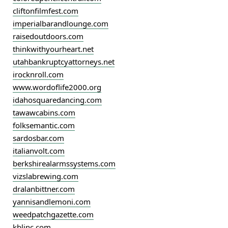
cliftonfilmfest.com
imperialbarandlounge.com
raisedoutdoors.com
thinkwithyourheart.net
utahbankruptcyattorneys.net
irocknroll.com
www.wordoflife2000.org
idahosquaredancing.com
tawawcabins.com
folksemantic.com
sardosbar.com
italianvolt.com
berkshirealarmssystems.com
vizslabrewing.com
dralanbittner.com
yannisandlemoni.com
weedpatchgazette.com
kblinc.com