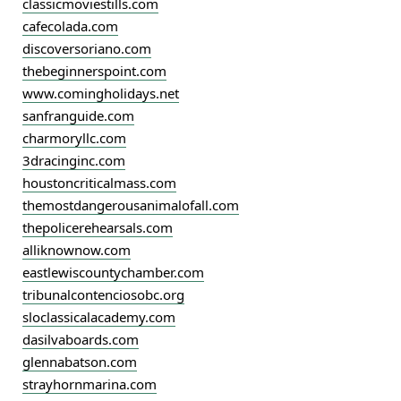
classicmoviestills.com
cafecolada.com
discoversoriano.com
thebeginnerspoint.com
www.comingholidays.net
sanfranguide.com
charmoryllc.com
3dracinginc.com
houstoncriticalmass.com
themostdangerousanimalofall.com
thepolicerehearsals.com
alliknownow.com
eastlewiscountychamber.com
tribunalcontenciosobc.org
sloclassicalacademy.com
dasilvaboards.com
glennabatson.com
strayhornmarina.com