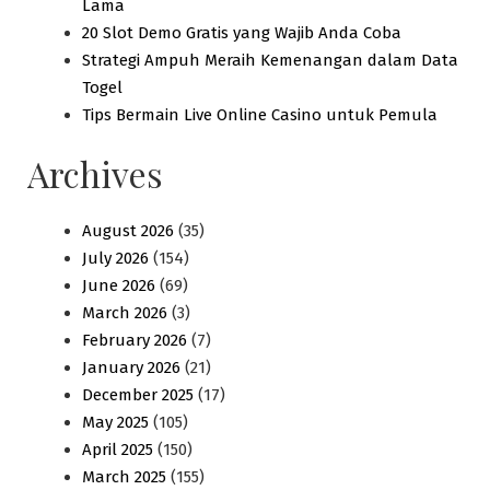
Lama
20 Slot Demo Gratis yang Wajib Anda Coba
Strategi Ampuh Meraih Kemenangan dalam Data
Togel
Tips Bermain Live Online Casino untuk Pemula
Archives
August 2026
(35)
July 2026
(154)
June 2026
(69)
March 2026
(3)
February 2026
(7)
January 2026
(21)
December 2025
(17)
May 2025
(105)
April 2025
(150)
March 2025
(155)