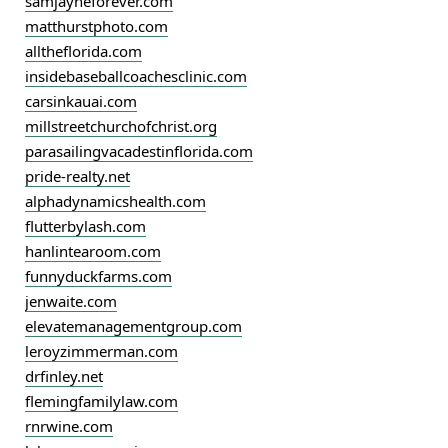
samjayneforever.com
matthurstphoto.com
alltheflorida.com
insidebaseballcoachesclinic.com
carsinkauai.com
millstreetchurchofchrist.org
parasailingvacadestinflorida.com
pride-realty.net
alphadynamicshealth.com
flutterbylash.com
hanlintearoom.com
funnyduckfarms.com
jenwaite.com
elevatemanagementgroup.com
leroyzimmerman.com
drfinley.net
flemingfamilylaw.com
rnrwine.com