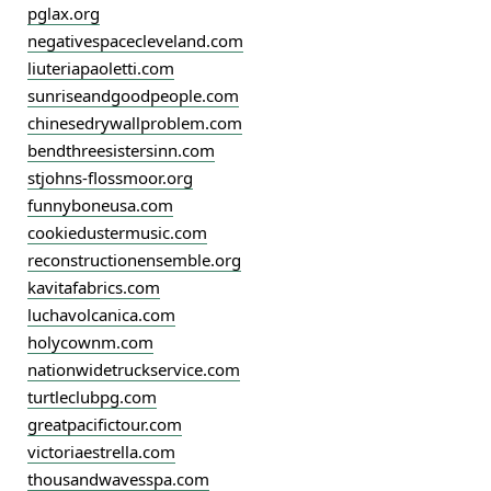
pglax.org
negativespacecleveland.com
liuteriapaoletti.com
sunriseandgoodpeople.com
chinesedrywallproblem.com
bendthreesistersinn.com
stjohns-flossmoor.org
funnyboneusa.com
cookiedustermusic.com
reconstructionensemble.org
kavitafabrics.com
luchavolcanica.com
holycownm.com
nationwidetruckservice.com
turtleclubpg.com
greatpacifictour.com
victoriaestrella.com
thousandwavesspa.com