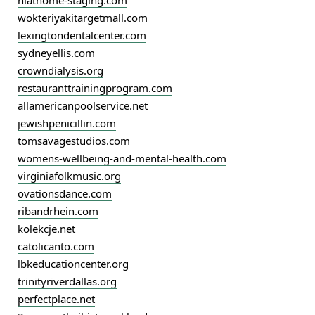
hlathome-staging.com
wokteriyakitargetmall.com
lexingtondentalcenter.com
sydneyellis.com
crowndialysis.org
restauranttrainingprogram.com
allamericanpoolservice.net
jewishpenicillin.com
tomsavagestudios.com
womens-wellbeing-and-mental-health.com
virginiafolkmusic.org
ovationsdance.com
ribandrhein.com
kolekcje.net
catolicanto.com
lbkeducationcenter.org
trinityriverdallas.org
perfectplace.net