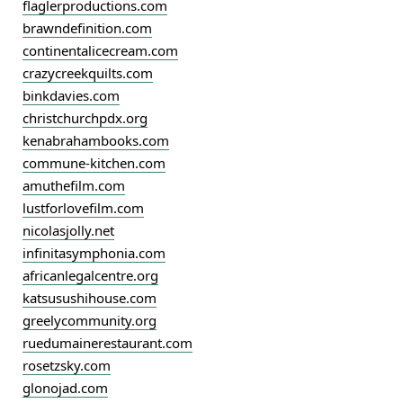
flaglerproductions.com
brawndefinition.com
continentalicecream.com
crazycreekquilts.com
binkdavies.com
christchurchpdx.org
kenabrahambooks.com
commune-kitchen.com
amuthefilm.com
lustforlovefilm.com
nicolasjolly.net
infinitasymphonia.com
africanlegalcentre.org
katsusushihouse.com
greelycommunity.org
ruedumainerestaurant.com
rosetzsky.com
glonojad.com