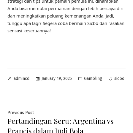
strategi dan tips untuk pemain pemula ini, diharapkan
Anda bisa memulai permainan dengan lebih percaya diri
dan meningkatkan peluang kemenangan Anda. Jadi,
tunggu apa lagi? Segera coba bermain Sicbo dan rasakan
sensasi keseruannya!
Posted
Posted
Tags:
January 19, 2025
Gambling
sicbo
admincd
by
in
Post
Previous
Previous Post
Pertandingan Seru: Argentina vs
post:
navigation
Prancis dalam Judi Bola