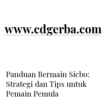
Skip
to
content
www.cdgerba.com
Panduan Bermain Sicbo:
Strategi dan Tips untuk
Pemain Pemula