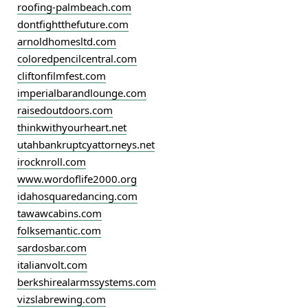
roofing-palmbeach.com
dontfightthefuture.com
arnoldhomesltd.com
coloredpencilcentral.com
cliftonfilmfest.com
imperialbarandlounge.com
raisedoutdoors.com
thinkwithyourheart.net
utahbankruptcyattorneys.net
irocknroll.com
www.wordoflife2000.org
idahosquaredancing.com
tawawcabins.com
folksemantic.com
sardosbar.com
italianvolt.com
berkshirealarmssystems.com
vizslabrewing.com