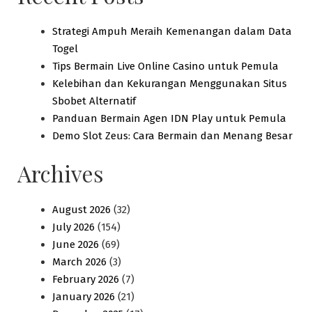
Strategi Ampuh Meraih Kemenangan dalam Data
Togel
Tips Bermain Live Online Casino untuk Pemula
Kelebihan dan Kekurangan Menggunakan Situs
Sbobet Alternatif
Panduan Bermain Agen IDN Play untuk Pemula
Demo Slot Zeus: Cara Bermain dan Menang Besar
Archives
August 2026
(32)
July 2026
(154)
June 2026
(69)
March 2026
(3)
February 2026
(7)
January 2026
(21)