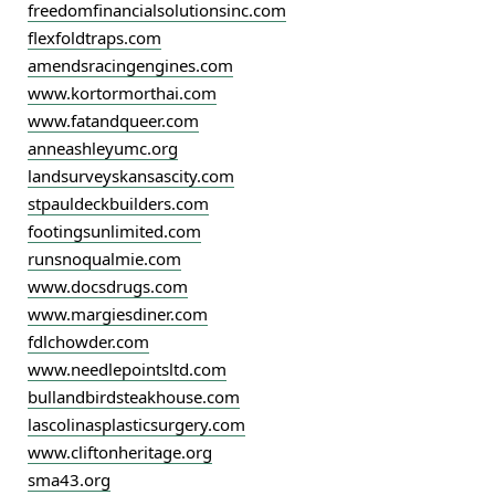
freedomfinancialsolutionsinc.com
flexfoldtraps.com
amendsracingengines.com
www.kortormorthai.com
www.fatandqueer.com
anneashleyumc.org
landsurveyskansascity.com
stpauldeckbuilders.com
footingsunlimited.com
runsnoqualmie.com
www.docsdrugs.com
www.margiesdiner.com
fdlchowder.com
www.needlepointsltd.com
bullandbirdsteakhouse.com
lascolinasplasticsurgery.com
www.cliftonheritage.org
sma43.org