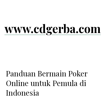
Skip
to
content
www.cdgerba.com
Panduan Bermain Poker
Online untuk Pemula di
Indonesia