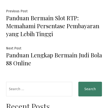
Post
Previous
Previous Post
Panduan Bermain Slot RTP:
post:
navigation
Memahami Persentase Pembayaran
yang Lebih Tinggi
Next
Next Post
Panduan Lengkap Bermain Judi Bola
post:
88 Online
Search
for:
Recent Posts