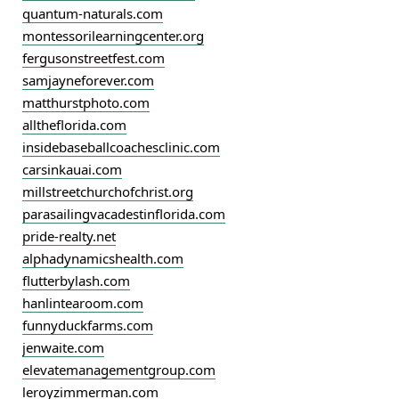
quantum-naturals.com
montessorilearningcenter.org
fergusonstreetfest.com
samjayneforever.com
matthurstphoto.com
alltheflorida.com
insidebaseballcoachesclinic.com
carsinkauai.com
millstreetchurchofchrist.org
parasailingvacadestinflorida.com
pride-realty.net
alphadynamicshealth.com
flutterbylash.com
hanlintearoom.com
funnyduckfarms.com
jenwaite.com
elevatemanagementgroup.com
leroyzimmerman.com