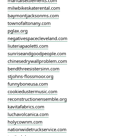
maritalsettlements.com
milwbikeskaterental.com
baymontjacksonms.com
townofaltonany.com
pglax.org
negativespacecleveland.com
liuteriapaoletti.com
sunriseandgoodpeople.com
chinesedrywallproblem.com
bendthreesistersinn.com
stjohns-flossmoor.org
funnyboneusa.com
cookiedustermusic.com
reconstructionensemble.org
kavitafabrics.com
luchavolcanica.com
holycownm.com
nationwidetruckservice.com