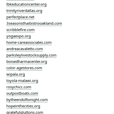
lbkeducationcenter.org
trinityriverdallas.org
perfectplace.net
3seasonsthaibistrooakland.com
scribblefire.com
yogaexpo.org
home-careassociates.com
andreacavaletto.com
parksleylivestocksupply.com
boisedharmacenter.org
color-agestores.com
wipala.org
loyola-malawi.org
rosychicc.com
outpostboats.com
bytheendoftonight.com
hopeinthecities.org
gratefulgluttons.com