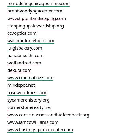
remodelingchicagoonline.com
brentwoodyogacenter.com
www.tiptonlandscaping.com
steppingupstewardship.org
ccvoptica.com
washingtonlehigh.com
luigisbakery.com
hanabi-sushi.com
wolfandzed.com
dekuta.com
www.cinemabuzz.com
mixdepot.net
rosewoodmcs.com
sycamorehistory.org
cornerstonerealty.net
www.consciousnessandbiofeedback.org
www.iamzowilliams.com
www.hastingsgardencenter.com