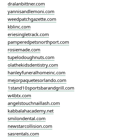
dralanbittner.com
yannisandlemoni.com
weedpatchgazette.com
kblinc.com
eriesingletrack.com
pamperedpetsnorthport.com
rosiemade.com
tupelodoughnuts.com
olathekidsdentistry.com
hanleyfuneralhomeinc.com
mejorpaquetesorlando.com
1stand10sportsbarandgrill.com
w4btx.com
angelstouchnaillash.com
kabbalahacademy.net
smilondental.com
newstarcollision.com
sasrentals.com