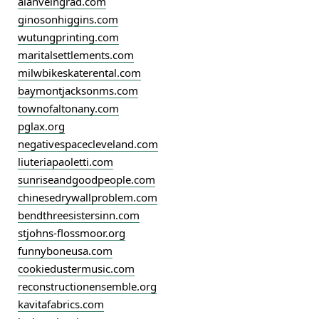
alanveingrad.com
ginosonhiggins.com
wutungprinting.com
maritalsettlements.com
milwbikeskaterental.com
baymontjacksonms.com
townofaltonany.com
pglax.org
negativespacecleveland.com
liuteriapaoletti.com
sunriseandgoodpeople.com
chinesedrywallproblem.com
bendthreesistersinn.com
stjohns-flossmoor.org
funnyboneusa.com
cookiedustermusic.com
reconstructionensemble.org
kavitafabrics.com