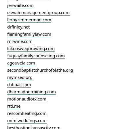
jenwaite.com
elevatemanagementgroup.com
leroyzimmerman.com
drfinley.net
flemingfamilylaw.com
rnrwine.com
lakeoswegorowing.com
fuquayfamilycounseling.com
agouveia.com
secondbaptistchurchofolathe.org
mymseo.org
chhpac.com
dharmadogtraining.com
motionaudiotx.com
rttl.me
rescomheating.com
mimiweddings.com
besthostinnkansascity.com