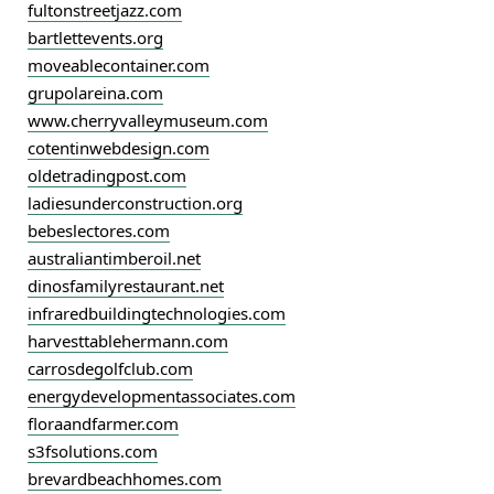
fultonstreetjazz.com
bartlettevents.org
moveablecontainer.com
grupolareina.com
www.cherryvalleymuseum.com
cotentinwebdesign.com
oldetradingpost.com
ladiesunderconstruction.org
bebeslectores.com
australiantimberoil.net
dinosfamilyrestaurant.net
infraredbuildingtechnologies.com
harvesttablehermann.com
carrosdegolfclub.com
energydevelopmentassociates.com
floraandfarmer.com
s3fsolutions.com
brevardbeachhomes.com