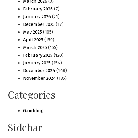
March 2026
(3)
February 2026
(7)
January 2026
(21)
December 2025
(17)
May 2025
(105)
April 2025
(150)
March 2025
(155)
February 2025
(120)
January 2025
(154)
December 2024
(148)
November 2024
(135)
Categories
Gambling
Sidebar