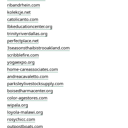
ribandrhein.com
kolekcje.net
catolicanto.com
lbkeducationcenter.org
trinityriverdallas.org
perfectplace.net
3seasonsthaibistrooakland.com
scribblefire.com
yogaexpo.org
home-careassociates.com
andreacavaletto.com
parksleylivestocksupply.com
boisedharmacenter.org
color-agestores.com
wipala.org
loyola-malawi.org
rosychicc.com
outpostboats.com