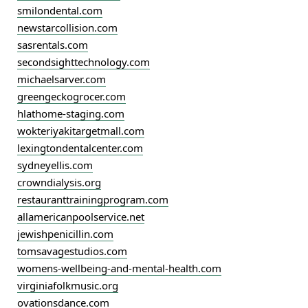
smilondental.com
newstarcollision.com
sasrentals.com
secondsighttechnology.com
michaelsarver.com
greengeckogrocer.com
hlathome-staging.com
wokteriyakitargetmall.com
lexingtondentalcenter.com
sydneyellis.com
crowndialysis.org
restauranttrainingprogram.com
allamericanpoolservice.net
jewishpenicillin.com
tomsavagestudios.com
womens-wellbeing-and-mental-health.com
virginiafolkmusic.org
ovationsdance.com