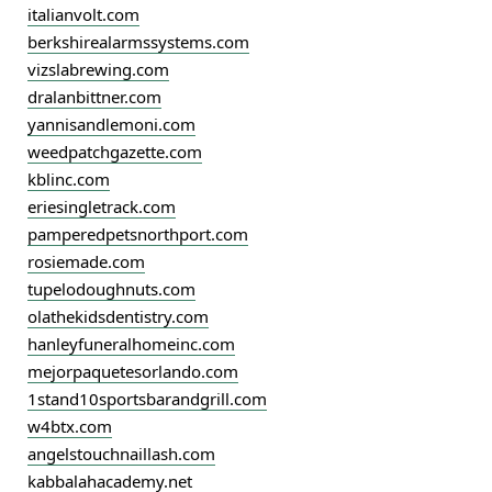
italianvolt.com
berkshirealarmssystems.com
vizslabrewing.com
dralanbittner.com
yannisandlemoni.com
weedpatchgazette.com
kblinc.com
eriesingletrack.com
pamperedpetsnorthport.com
rosiemade.com
tupelodoughnuts.com
olathekidsdentistry.com
hanleyfuneralhomeinc.com
mejorpaquetesorlando.com
1stand10sportsbarandgrill.com
w4btx.com
angelstouchnaillash.com
kabbalahacademy.net