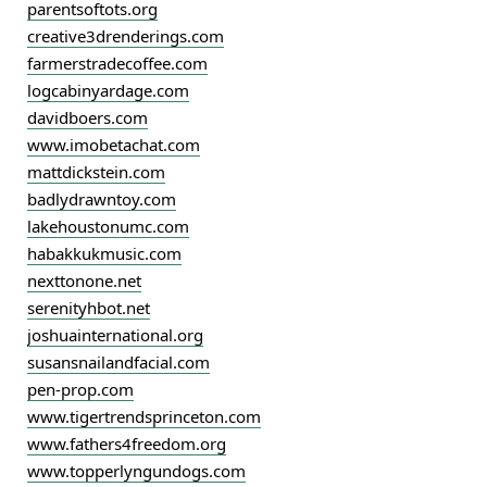
parentsoftots.org
creative3drenderings.com
farmerstradecoffee.com
logcabinyardage.com
davidboers.com
www.imobetachat.com
mattdickstein.com
badlydrawntoy.com
lakehoustonumc.com
habakkukmusic.com
nexttonone.net
serenityhbot.net
joshuainternational.org
susansnailandfacial.com
pen-prop.com
www.tigertrendsprinceton.com
www.fathers4freedom.org
www.topperlyngundogs.com