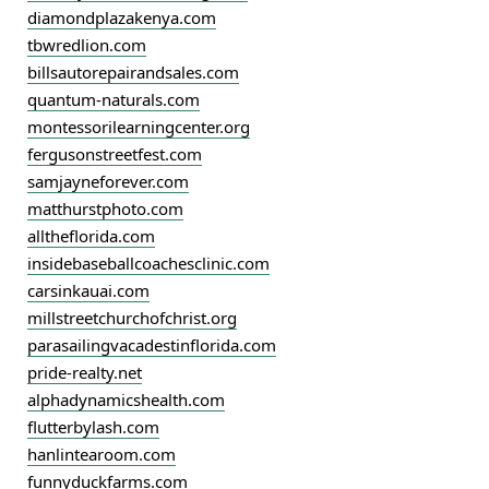
diamondplazakenya.com
tbwredlion.com
billsautorepairandsales.com
quantum-naturals.com
montessorilearningcenter.org
fergusonstreetfest.com
samjayneforever.com
matthurstphoto.com
alltheflorida.com
insidebaseballcoachesclinic.com
carsinkauai.com
millstreetchurchofchrist.org
parasailingvacadestinflorida.com
pride-realty.net
alphadynamicshealth.com
flutterbylash.com
hanlintearoom.com
funnyduckfarms.com