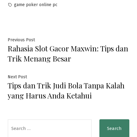
by
in
Tags:
game poker online pc
Post
Previous
Previous Post
Rahasia Slot Gacor Maxwin: Tips dan
post:
navigation
Trik Menang Besar
Next
Next Post
Tips dan Trik Judi Bola Tanpa Kalah
post:
yang Harus Anda Ketahui
Search
for: