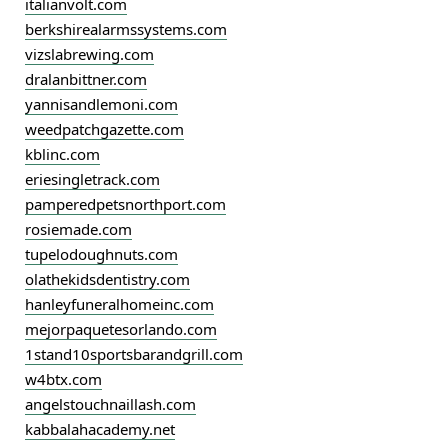
italianvolt.com
berkshirealarmssystems.com
vizslabrewing.com
dralanbittner.com
yannisandlemoni.com
weedpatchgazette.com
kblinc.com
eriesingletrack.com
pamperedpetsnorthport.com
rosiemade.com
tupelodoughnuts.com
olathekidsdentistry.com
hanleyfuneralhomeinc.com
mejorpaquetesorlando.com
1stand10sportsbarandgrill.com
w4btx.com
angelstouchnaillash.com
kabbalahacademy.net