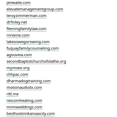
jenwaite.com
elevatemanagementgroup.com
leroyzimmerman.com
drfinley.net
flemingfamilylaw.com
rnrwine.com
lakeoswegorowing.com
fuquayfamilycounseling.com
agouveia.com
secondbaptistchurchofolathe.org
mymseo.org
chhpac.com
dharmadogtraining.com
motionaudiotx.com
rttl.me
rescomheating.com
mimiweddings.com
besthostinnkansascity.com