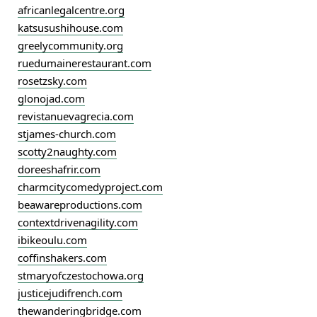
africanlegalcentre.org
katsusushihouse.com
greelycommunity.org
ruedumainerestaurant.com
rosetzsky.com
glonojad.com
revistanuevagrecia.com
stjames-church.com
scotty2naughty.com
doreeshafrir.com
charmcitycomedyproject.com
beawareproductions.com
contextdrivenagility.com
ibikeoulu.com
coffinshakers.com
stmaryofczestochowa.org
justicejudifrench.com
thewanderingbridge.com