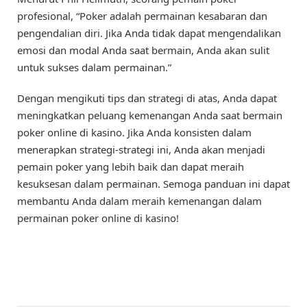
profesional, “Poker adalah permainan kesabaran dan
pengendalian diri. Jika Anda tidak dapat mengendalikan
emosi dan modal Anda saat bermain, Anda akan sulit
untuk sukses dalam permainan.”
Dengan mengikuti tips dan strategi di atas, Anda dapat
meningkatkan peluang kemenangan Anda saat bermain
poker online di kasino. Jika Anda konsisten dalam
menerapkan strategi-strategi ini, Anda akan menjadi
pemain poker yang lebih baik dan dapat meraih
kesuksesan dalam permainan. Semoga panduan ini dapat
membantu Anda dalam meraih kemenangan dalam
permainan poker online di kasino!