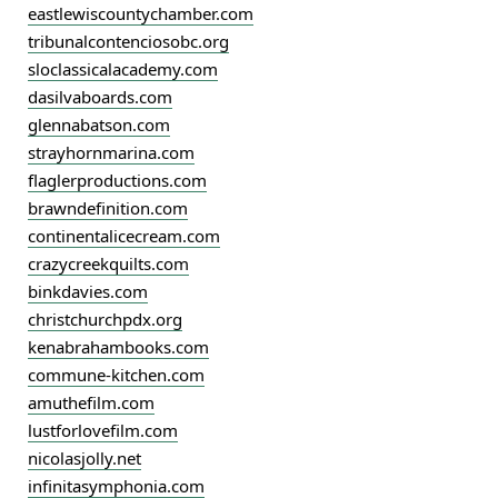
eastlewiscountychamber.com
tribunalcontenciosobc.org
sloclassicalacademy.com
dasilvaboards.com
glennabatson.com
strayhornmarina.com
flaglerproductions.com
brawndefinition.com
continentalicecream.com
crazycreekquilts.com
binkdavies.com
christchurchpdx.org
kenabrahambooks.com
commune-kitchen.com
amuthefilm.com
lustforlovefilm.com
nicolasjolly.net
infinitasymphonia.com