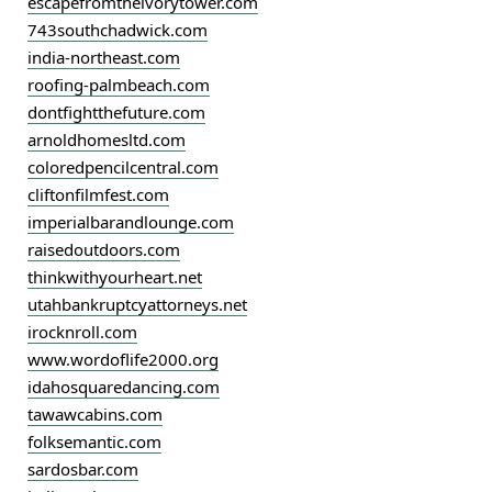
escapefromtheivorytower.com
743southchadwick.com
india-northeast.com
roofing-palmbeach.com
dontfightthefuture.com
arnoldhomesltd.com
coloredpencilcentral.com
cliftonfilmfest.com
imperialbarandlounge.com
raisedoutdoors.com
thinkwithyourheart.net
utahbankruptcyattorneys.net
irocknroll.com
www.wordoflife2000.org
idahosquaredancing.com
tawawcabins.com
folksemantic.com
sardosbar.com