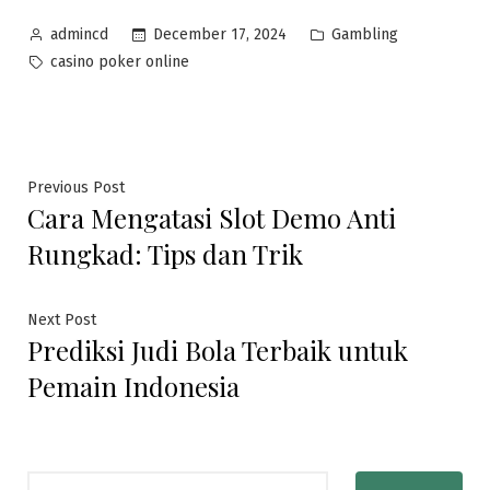
Posted
Posted
December 17, 2024
Gambling
admincd
by
in
Tags:
casino poker online
Post
Previous
Previous Post
Cara Mengatasi Slot Demo Anti
post:
navigation
Rungkad: Tips dan Trik
Next
Next Post
Prediksi Judi Bola Terbaik untuk
post:
Pemain Indonesia
Search