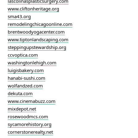
lascolinasplasticsurgery.com
www.cliftonheritage.org
sma43.org
remodelingchicagoonline.com
brentwoodyogacenter.com
www.tiptonlandscaping.com
steppingupstewardship.org
ccvoptica.com
washingtonlehigh.com
luigisbakery.com
hanabi-sushi.com
wolfandzed.com
dekuta.com
www.cinemabuzz.com
mixdepot.net
rosewoodmcs.com
sycamorehistory.org
cornerstonerealty.net