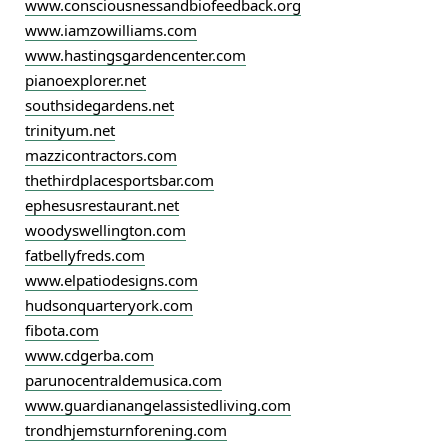
www.consciousnessandbiofeedback.org
www.iamzowilliams.com
www.hastingsgardencenter.com
pianoexplorer.net
southsidegardens.net
trinityum.net
mazzicontractors.com
thethirdplacesportsbar.com
ephesusrestaurant.net
woodyswellington.com
fatbellyfreds.com
www.elpatiodesigns.com
hudsonquarteryork.com
fibota.com
www.cdgerba.com
parunocentraldemusica.com
www.guardianangelassistedliving.com
trondhjemsturnforening.com