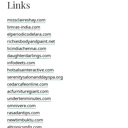
Links
missclaireshay.com
limras-india.com
elperiodicodelara.com
richiesbodyandpaint.net
licindiachennai.com
daughterdarlings.com
infodeets.com
hotsalsainteractive.com
serenitysalonanddayspa.org
cedarcafeonline.com
acfurnituregiant.com
undertenminutes.com
omnivere.com
rasadantips.com
newtimbuktu.com
altronicsmfg.com