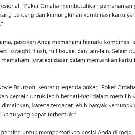
ofesional, “Poker Omaha membutuhkan pemahaman y
tang peluang dan kemungkinan kombinasi kartu ya
.”
ama, pastikan Anda memahami hierarki kombinasi k
erti straight, flush, full house, dan lain-lain. Selain i
u memahami strategi dasar dalam memainkan kartu 
oyle Brunson, seorang legenda poker, “Poker Omah
an pemain untuk lebih berhati-hati dalam memilih k
 dimainkan, karena terdapat lebih banyak kemungk
 kartu yang dapat terbentuk.”
u, penting untuk memperhatikan posisi Anda di meja.