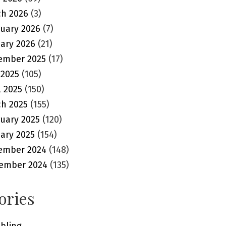
ch 2026
(3)
uary 2026
(7)
ary 2026
(21)
ember 2025
(17)
 2025
(105)
l 2025
(150)
ch 2025
(155)
uary 2025
(120)
ary 2025
(154)
ember 2024
(148)
ember 2024
(135)
ories