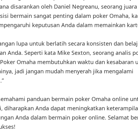
na disarankan oleh Daniel Negreanu, seorang juara
osisi bermain sangat penting dalam poker Omaha, k
mpengaruhi keputusan Anda dalam memainkan kartu
jangan lupa untuk berlatih secara konsisten dan belaj
n Anda. Seperti kata Mike Sexton, seorang analis p
, “Poker Omaha membutuhkan waktu dan kesabaran 
nya, jadi jangan mudah menyerah jika mengalami
.”
emahami panduan bermain poker Omaha online un
i, diharapkan Anda dapat meningkatkan keterampil
ngan Anda dalam bermain poker online. Selamat be
ukses!