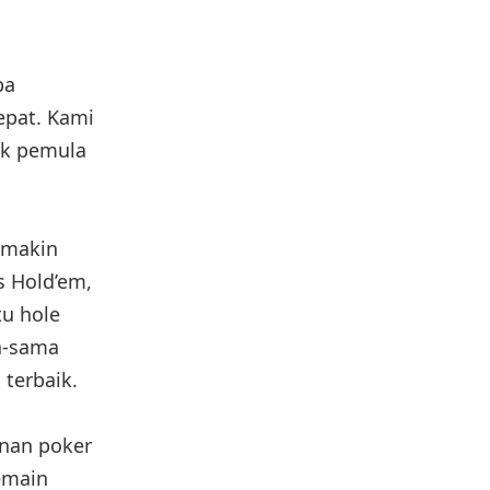
ba
epat. Kami
uk pemula
emakin
s Hold’em,
u hole
a-sama
terbaik.
nan poker
emain