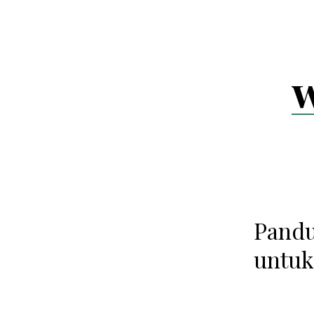
Skip
to
content
Pandu
untuk