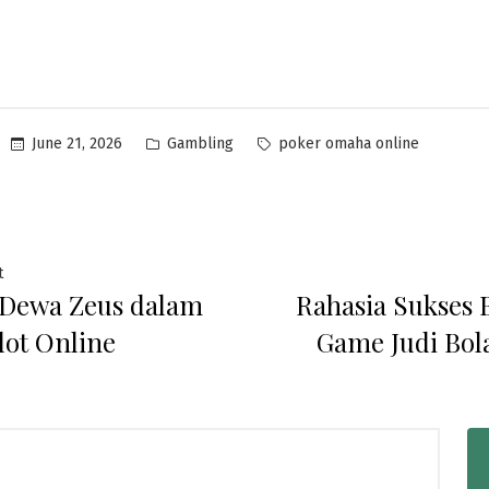
Posted
Tags:
June 21, 2026
Gambling
poker omaha online
in
Previous
t
 Dewa Zeus dalam
Rahasia Sukses
post:
ation
ot Online
Game Judi Bol