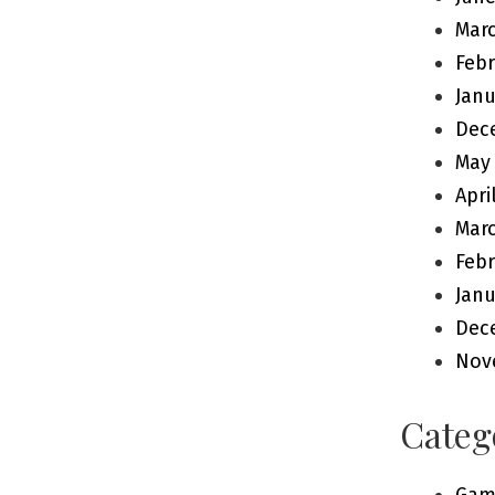
Mar
Febr
Janu
Dec
May
Apri
Mar
Febr
Janu
Dec
Nov
Categ