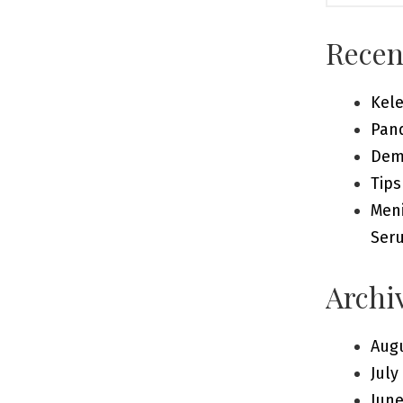
Recen
Kel
Pan
Dem
Tips
Meni
Seru
Archi
Aug
July
June