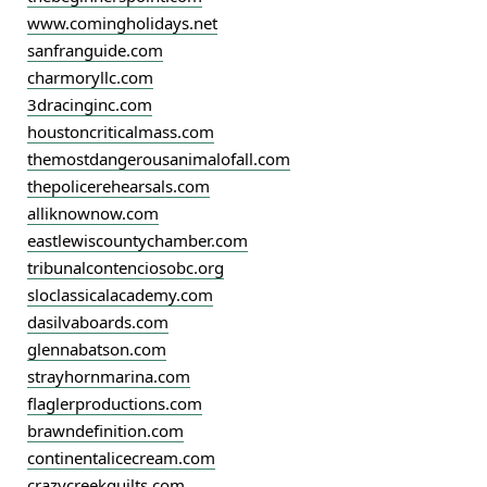
www.comingholidays.net
sanfranguide.com
charmoryllc.com
3dracinginc.com
houstoncriticalmass.com
themostdangerousanimalofall.com
thepolicerehearsals.com
alliknownow.com
eastlewiscountychamber.com
tribunalcontenciosobc.org
sloclassicalacademy.com
dasilvaboards.com
glennabatson.com
strayhornmarina.com
flaglerproductions.com
brawndefinition.com
continentalicecream.com
crazycreekquilts.com