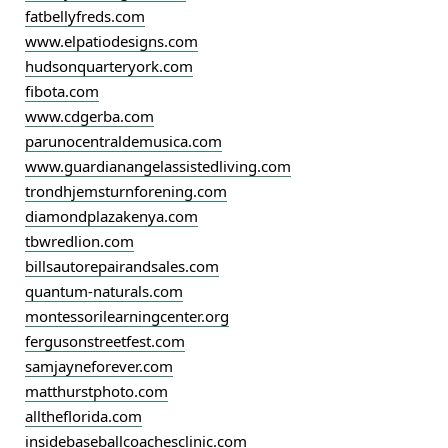
fatbellyfreds.com
www.elpatiodesigns.com
hudsonquarteryork.com
fibota.com
www.cdgerba.com
parunocentraldemusica.com
www.guardianangelassistedliving.com
trondhjemsturnforening.com
diamondplazakenya.com
tbwredlion.com
billsautorepairandsales.com
quantum-naturals.com
montessorilearningcenter.org
fergusonstreetfest.com
samjayneforever.com
matthurstphoto.com
alltheflorida.com
insidebaseballcoachesclinic.com