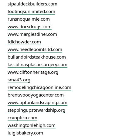
stpauldeckbuilders.com
footingsunlimited.com
runsnoqualmie.com
www.docsdrugs.com
www.margiesdiner.com
fdlchowder.com
www.needlepointsltd.com
bullandbirdsteakhouse.com
lascolinasplasticsurgery.com
www.cliftonheritage.org
sma43.org
remodelingchicagoonline.com
brentwoodyogacenter.com
www.tiptonlandscaping.com
steppingupstewardship.org
ccvoptica.com
washingtonlehigh.com
luigisbakery.com