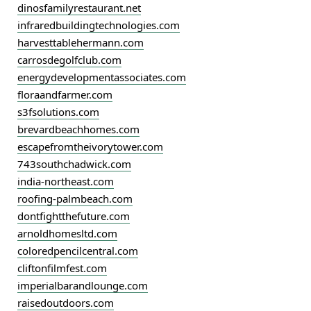
dinosfamilyrestaurant.net
infraredbuildingtechnologies.com
harvesttablehermann.com
carrosdegolfclub.com
energydevelopmentassociates.com
floraandfarmer.com
s3fsolutions.com
brevardbeachhomes.com
escapefromtheivorytower.com
743southchadwick.com
india-northeast.com
roofing-palmbeach.com
dontfightthefuture.com
arnoldhomesltd.com
coloredpencilcentral.com
cliftonfilmfest.com
imperialbarandlounge.com
raisedoutdoors.com