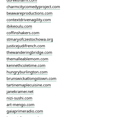
charmcitycomedyproject.com
beawareproductions.com
contextdrivenagility.com
ibikeoulu.com
coffinshakers.com
stmaryofczestochowa.org
justicejudifrench.com
thewanderingbridge.com
themalleablemom.com
kennethcoletime.com
hungryburlington.com
brunswickatlongstown.com
tartinemaplecuisine.com
janekramer.net
nizi-sushi.com
art-mengo.com
gaiaprimeradio.com