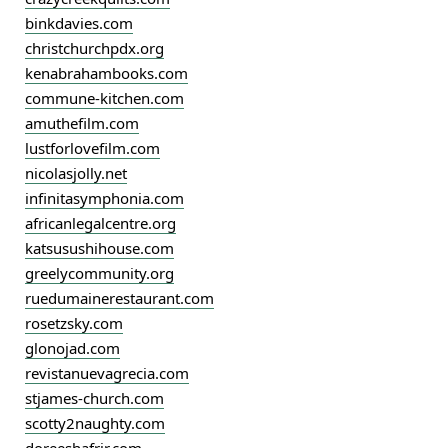
binkdavies.com
christchurchpdx.org
kenabrahambooks.com
commune-kitchen.com
amuthefilm.com
lustforlovefilm.com
nicolasjolly.net
infinitasymphonia.com
africanlegalcentre.org
katsusushihouse.com
greelycommunity.org
ruedumainerestaurant.com
rosetzsky.com
glonojad.com
revistanuevagrecia.com
stjames-church.com
scotty2naughty.com
doreeshafrir.com