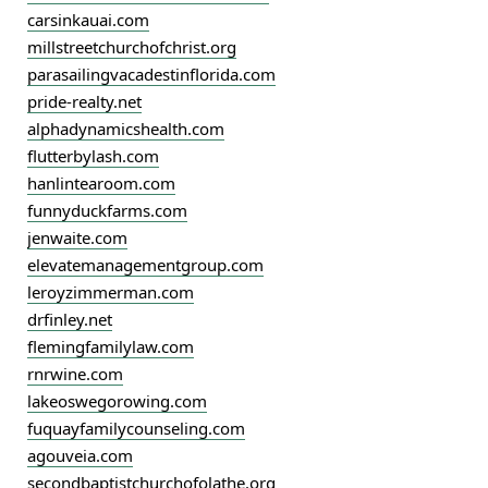
carsinkauai.com
millstreetchurchofchrist.org
parasailingvacadestinflorida.com
pride-realty.net
alphadynamicshealth.com
flutterbylash.com
hanlintearoom.com
funnyduckfarms.com
jenwaite.com
elevatemanagementgroup.com
leroyzimmerman.com
drfinley.net
flemingfamilylaw.com
rnrwine.com
lakeoswegorowing.com
fuquayfamilycounseling.com
agouveia.com
secondbaptistchurchofolathe.org