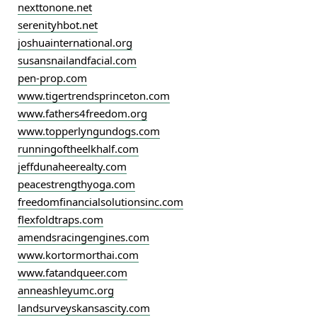
nexttonone.net
serenityhbot.net
joshuainternational.org
susansnailandfacial.com
pen-prop.com
www.tigertrendsprinceton.com
www.fathers4freedom.org
www.topperlyngundogs.com
runningoftheelkhalf.com
jeffdunaheerealty.com
peacestrengthyoga.com
freedomfinancialsolutionsinc.com
flexfoldtraps.com
amendsracingengines.com
www.kortormorthai.com
www.fatandqueer.com
anneashleyumc.org
landsurveyskansascity.com