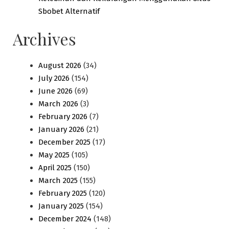
Sbobet Alternatif
Archives
August 2026
(34)
July 2026
(154)
June 2026
(69)
March 2026
(3)
February 2026
(7)
January 2026
(21)
December 2025
(17)
May 2025
(105)
April 2025
(150)
March 2025
(155)
February 2025
(120)
January 2025
(154)
December 2024
(148)