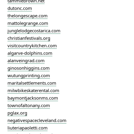
tammiebrown.net
dutonc.com
thelongescape.com
mattolegrange.com
junglelodgecostarica.com
christianfestivals.org
visitcountrykitchen.com
algarve-dolphins.com
alanveingrad.com
ginosonhiggins.com
wutungprinting.com
maritalsettlements.com
milwbikeskaterental.com
baymontjacksonms.com
townofaltonany.com
pglax.org
negativespacecleveland.com
liuteriapaoletti.com