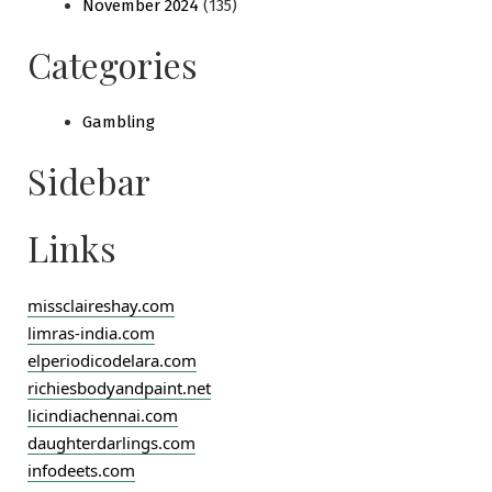
November 2024
(135)
Categories
Gambling
Sidebar
Links
missclaireshay.com
limras-india.com
elperiodicodelara.com
richiesbodyandpaint.net
licindiachennai.com
daughterdarlings.com
infodeets.com