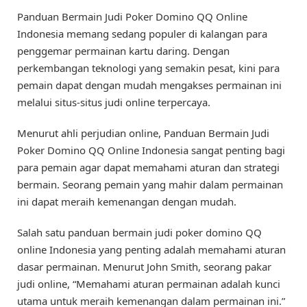
Panduan Bermain Judi Poker Domino QQ Online
Indonesia memang sedang populer di kalangan para
penggemar permainan kartu daring. Dengan
perkembangan teknologi yang semakin pesat, kini para
pemain dapat dengan mudah mengakses permainan ini
melalui situs-situs judi online terpercaya.
Menurut ahli perjudian online, Panduan Bermain Judi
Poker Domino QQ Online Indonesia sangat penting bagi
para pemain agar dapat memahami aturan dan strategi
bermain. Seorang pemain yang mahir dalam permainan
ini dapat meraih kemenangan dengan mudah.
Salah satu panduan bermain judi poker domino QQ
online Indonesia yang penting adalah memahami aturan
dasar permainan. Menurut John Smith, seorang pakar
judi online, “Memahami aturan permainan adalah kunci
utama untuk meraih kemenangan dalam permainan ini.”