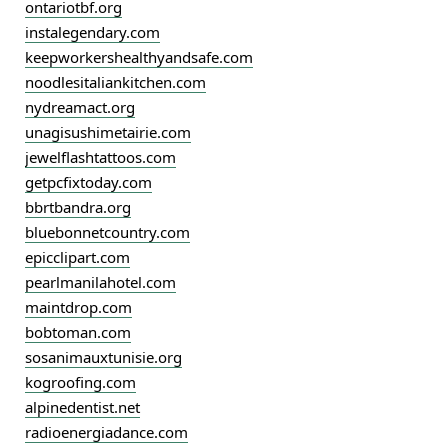
ontariotbf.org
instalegendary.com
keepworkershealthyandsafe.com
noodlesitaliankitchen.com
nydreamact.org
unagisushimetairie.com
jewelflashtattoos.com
getpcfixtoday.com
bbrtbandra.org
bluebonnetcountry.com
epicclipart.com
pearlmanilahotel.com
maintdrop.com
bobtoman.com
sosanimauxtunisie.org
kogroofing.com
alpinedentist.net
radioenergiadance.com