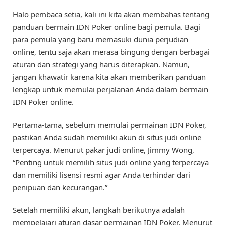
Halo pembaca setia, kali ini kita akan membahas tentang
panduan bermain IDN Poker online bagi pemula. Bagi
para pemula yang baru memasuki dunia perjudian
online, tentu saja akan merasa bingung dengan berbagai
aturan dan strategi yang harus diterapkan. Namun,
jangan khawatir karena kita akan memberikan panduan
lengkap untuk memulai perjalanan Anda dalam bermain
IDN Poker online.
Pertama-tama, sebelum memulai permainan IDN Poker,
pastikan Anda sudah memiliki akun di situs judi online
terpercaya. Menurut pakar judi online, Jimmy Wong,
“Penting untuk memilih situs judi online yang terpercaya
dan memiliki lisensi resmi agar Anda terhindar dari
penipuan dan kecurangan.”
Setelah memiliki akun, langkah berikutnya adalah
mempelajari aturan dasar permainan IDN Poker. Menurut