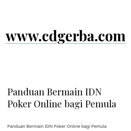
Skip
to
content
www.cdgerba.com
Panduan Bermain IDN
Poker Online bagi Pemula
Panduan Bermain IDN Poker Online bagi Pemula