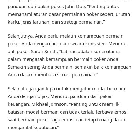
panduan dari pakar poker, John Doe, “Penting untuk
memahami aturan dasar permainan poker seperti urutan
kartu, jenis taruhan, dan strategi permainan.”
Selanjutnya, Anda perlu melatih kemampuan bermain
poker Anda dengan bermain secara konsisten. Menurut
ahli poker, Sarah Smith, “Latihan adalah kunci utama
dalam mengasah kemampuan bermain poker Anda.
Semakin sering Anda bermain, semakin baik kemampuan
Anda dalam membaca situasi permainan.”
Selain itu, jangan lupa untuk mengatur modal bermain
Anda dengan bijak. Menurut panduan dari pakar
keuangan, Michael Johnson, “Penting untuk memiliki
batasan modal bermain dan tidak terlalu terbawa emosi
saat bermain poker. Jaga emosi dan tetap tenang dalam
mengambil keputusan.”