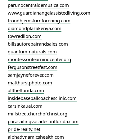
parunocentraldemusica.com
www.guardianangelassistedliving.com
trondhjemsturnforening.com
diamondplazakenya.com
tbwredlion.com
billsautorepairandsales.com
quantum-naturals.com
montessorilearningcenter.org
fergusonstreetfest.com
samjayneforever.com
matthurstphoto.com
alltheflorida.com
insidebaseballcoachesclinic.com
carsinkauai.com
millstreetchurchofchrist.org
parasailingvacadestinflorida.com
pride-realty.net
alphadynamicshealth.com