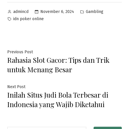
Posted
Posted
November 6, 2024
Gambling
admincd
by
in
Tags:
idn poker online
Post
Previous
Previous Post
Rahasia Slot Gacor: Tips dan Trik
post:
navigation
untuk Menang Besar
Next
Next Post
Inilah Situs Judi Bola Terbesar di
post:
Indonesia yang Wajib Diketahui