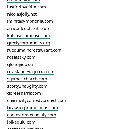
lustforlovefilm.com
nicolasjolly.net
infinitasymphonia.com
africanlegalcentre.org
katsusushihouse.com
greelycommunity.org
ruedumainerestaurant.com
rosetzsky.com
glonojad.com
revistanuevagrecia.com
stjames-church.com
scotty2naughty.com
doreeshafrir.com
charmcitycomedyproject.com
beawareproductions.com
contextdrivenagility.com
ibikeoulu.com