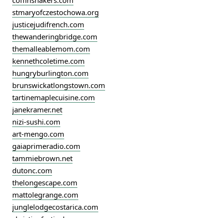
coffinshakers.com
stmaryofczestochowa.org
justicejudifrench.com
thewanderingbridge.com
themalleablemom.com
kennethcoletime.com
hungryburlington.com
brunswickatlongstown.com
tartinemaplecuisine.com
janekramer.net
nizi-sushi.com
art-mengo.com
gaiaprimeradio.com
tammiebrown.net
dutonc.com
thelongescape.com
mattolegrange.com
junglelodgecostarica.com