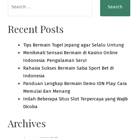
Search
for:
Recent Posts
Tips Bermain Togel Jepang agar Selalu Untung
Menikmati Sensasi Bermain di Kasino Online
Indonesia: Pengalaman Seru!
Rahasia Sukses Bermain Saba Sport Bet di
Indonesia
Panduan Lengkap Bermain Demo IDN Play: Cara
Memulai dan Menang
Inilah Beberapa Situs Slot Terpercaya yang Wajib
Dicoba
Archives