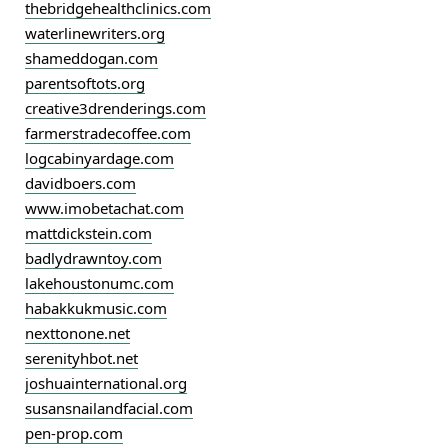
thebridgehealthclinics.com
waterlinewriters.org
shameddogan.com
parentsoftots.org
creative3drenderings.com
farmerstradecoffee.com
logcabinyardage.com
davidboers.com
www.imobetachat.com
mattdickstein.com
badlydrawntoy.com
lakehoustonumc.com
habakkukmusic.com
nexttonone.net
serenityhbot.net
joshuainternational.org
susansnailandfacial.com
pen-prop.com