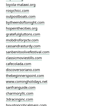
loyola-malawi.org
rosychicc.com
outpostboats.com
bytheendoftonight.com
hopeinthecities.org
gratefulgluttons.com
mobdroforpctv.com
cassandrasturdy.com
sanbenitoolivefestival.com
classicmoviestills.com
cafecolada.com
discoversoriano.com
thebeginnerspoint.com
www.comingholidays.net
sanfranguide.com
charmoryllc.com
3dracinginc.com
houstoncriticalmass.com