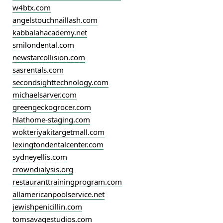
w4btx.com
angelstouchnaillash.com
kabbalahacademy.net
smilondental.com
newstarcollision.com
sasrentals.com
secondsighttechnology.com
michaelsarver.com
greengeckogrocer.com
hlathome-staging.com
wokteriyakitargetmall.com
lexingtondentalcenter.com
sydneyellis.com
crowndialysis.org
restauranttrainingprogram.com
allamericanpoolservice.net
jewishpenicillin.com
tomsavagestudios.com