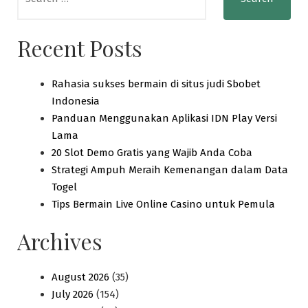
for:
Recent Posts
Rahasia sukses bermain di situs judi Sbobet
Indonesia
Panduan Menggunakan Aplikasi IDN Play Versi
Lama
20 Slot Demo Gratis yang Wajib Anda Coba
Strategi Ampuh Meraih Kemenangan dalam Data
Togel
Tips Bermain Live Online Casino untuk Pemula
Archives
August 2026
(35)
July 2026
(154)