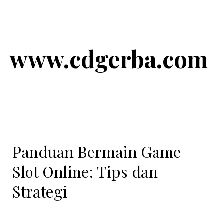
Skip
to
content
www.cdgerba.com
Panduan Bermain Game
Slot Online: Tips dan
Strategi