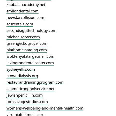
kabbalahacademy.net
smilondental.com
newstarcollision.com
sasrentals.com
secondsighttechnology.com
michaelsarver.com
greengeckogrocer.com
hlathome-staging.com
wokteriyakitargetmall.com
lexingtondentalcenter.com
sydneyellis.com
crowndialysis.org
restauranttrainingprogram.com
allamericanpoolservice.net
jewishpenicillin.com
tomsavagestudios.com
womens-wellbeing-and-mental-health.com
virginiafolkmusic.org