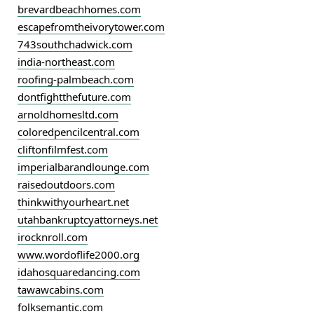
brevardbeachhomes.com
escapefromtheivorytower.com
743southchadwick.com
india-northeast.com
roofing-palmbeach.com
dontfightthefuture.com
arnoldhomesltd.com
coloredpencilcentral.com
cliftonfilmfest.com
imperialbarandlounge.com
raisedoutdoors.com
thinkwithyourheart.net
utahbankruptcyattorneys.net
irocknroll.com
www.wordoflife2000.org
idahosquaredancing.com
tawawcabins.com
folksemantic.com