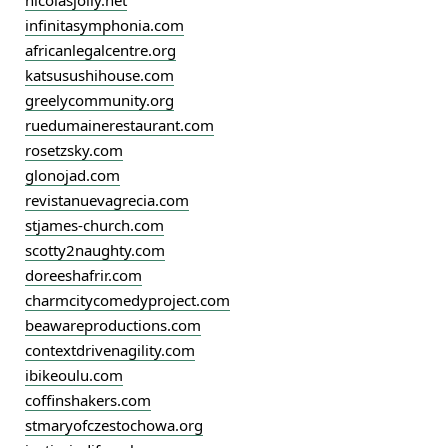
infinitasymphonia.com
africanlegalcentre.org
katsusushihouse.com
greelycommunity.org
ruedumainerestaurant.com
rosetzsky.com
glonojad.com
revistanuevagrecia.com
stjames-church.com
scotty2naughty.com
doreeshafrir.com
charmcitycomedyproject.com
beawareproductions.com
contextdrivenagility.com
ibikeoulu.com
coffinshakers.com
stmaryofczestochowa.org