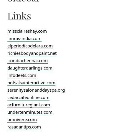
Links
missclaireshay.com
limras-india.com
elperiodicodelara.com
richiesbodyandpaint.net
licindiachennai.com
daughterdarlings.com
infodeets.com
hotsalsainteractive.com
serenitysalonanddayspa.org
cedarcafeonline.com
acfurnituregiant.com
undertenminutes.com
omnivere.com
rasadantips.com