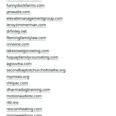
funnyduckfarms.com
jenwaite.com
elevatemanagementgroup.com
leroyzimmerman.com
drfinley.net
flemingfamilylaw.com
rnrwine.com
lakeoswegorowing.com
fuquayfamilycounseling.com
agouveia.com
secondbaptistchurchofolathe.org
mymseo.org
chhpac.com
dharmadogtraining.com
motionaudiotx.com
rttl.me
rescomheating.com
mimiweddings.com