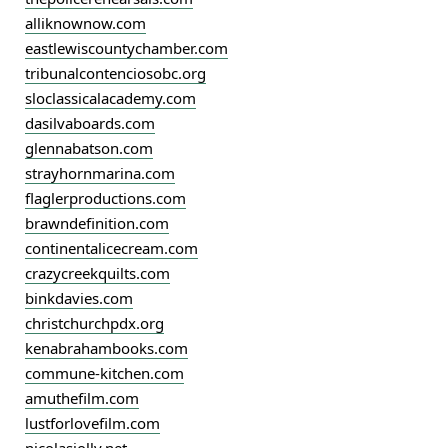
alliknownow.com
eastlewiscountychamber.com
tribunalcontenciosobc.org
sloclassicalacademy.com
dasilvaboards.com
glennabatson.com
strayhornmarina.com
flaglerproductions.com
brawndefinition.com
continentalicecream.com
crazycreekquilts.com
binkdavies.com
christchurchpdx.org
kenabrahambooks.com
commune-kitchen.com
amuthefilm.com
lustforlovefilm.com
nicolasjolly.net