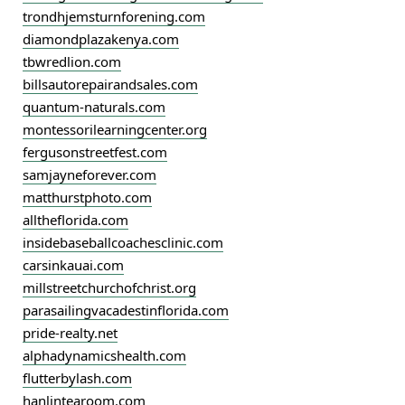
trondhjemsturnforening.com
diamondplazakenya.com
tbwredlion.com
billsautorepairandsales.com
quantum-naturals.com
montessorilearningcenter.org
fergusonstreetfest.com
samjayneforever.com
matthurstphoto.com
alltheflorida.com
insidebaseballcoachesclinic.com
carsinkauai.com
millstreetchurchofchrist.org
parasailingvacadestinflorida.com
pride-realty.net
alphadynamicshealth.com
flutterbylash.com
hanlintearoom.com