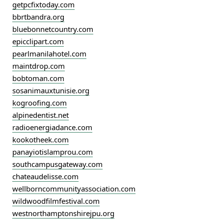
getpcfixtoday.com
bbrtbandra.org
bluebonnetcountry.com
epicclipart.com
pearlmanilahotel.com
maintdrop.com
bobtoman.com
sosanimauxtunisie.org
kogroofing.com
alpinedentist.net
radioenergiadance.com
kookotheek.com
panayiotislamprou.com
southcampusgateway.com
chateaudelisse.com
wellborncommunityassociation.com
wildwoodfilmfestival.com
westnorthamptonshirejpu.org