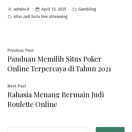
Posted
Posted
April 12, 2025
Gambling
admincd
by
in
Tags:
situs judi bola live streaming
Post
Previous
Previous Post
Panduan Memilih Situs Poker
post:
navigation
Online Terpercaya di Tahun 2021
Next
Next Post
Rahasia Menang Bermain Judi
post:
Roulette Online
Search