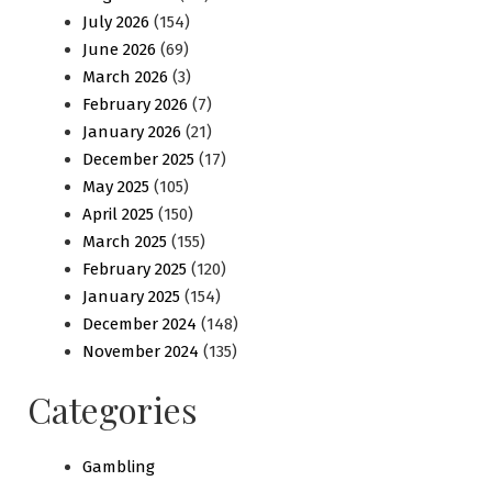
July 2026
(154)
June 2026
(69)
March 2026
(3)
February 2026
(7)
January 2026
(21)
December 2025
(17)
May 2025
(105)
April 2025
(150)
March 2025
(155)
February 2025
(120)
January 2025
(154)
December 2024
(148)
November 2024
(135)
Categories
Gambling