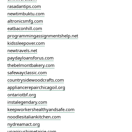
rasadantips.com
newtimbuktu.com
altronicsmfg.com
eatbaconhill.com
programmingassignmentshelp.net
kidssleepover.com
newtravels.net
paydayloansforus.com
thebelmontbakery.com
safewayclassic.com
countrysidewoodcrafts.com
appliancerepairchicagoil.org
ontariotbf.org
instalegendary.com
keepworkershealthyandsafe.com
noodlesitaliankitchen.com
nydreamact.org
unagisushimetairie.com