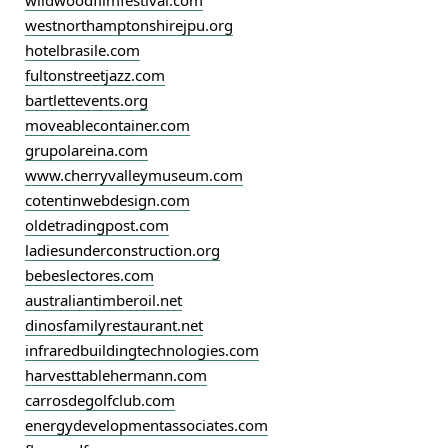
wildwoodfilmfestival.com
westnorthamptonshirejpu.org
hotelbrasile.com
fultonstreetjazz.com
bartlettevents.org
moveablecontainer.com
grupolareina.com
www.cherryvalleymuseum.com
cotentinwebdesign.com
oldetradingpost.com
ladiesunderconstruction.org
bebeslectores.com
australiantimberoil.net
dinosfamilyrestaurant.net
infraredbuildingtechnologies.com
harvesttablehermann.com
carrosdegolfclub.com
energydevelopmentassociates.com