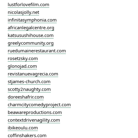
lustforlovefilm.com
nicolasjolly.net
infinitasymphonia.com
africanlegalcentre.org
katsusushihouse.com
greelycommunity.org
ruedumainerestaurant.com
rosetzsky.com
glonojad.com
revistanuevagrecia.com
stjames-church.com
scotty2naughty.com
doreeshafrir.com
charmcitycomedyproject.com
beawareproductions.com
contextdrivenagility.com
ibikeoulu.com
coffinshakers.com