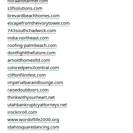
floraandfarmer.com
s3fsolutions.com
brevardbeachhomes.com
escapefromtheivorytower.com
743southchadwick.com
india-northeast.com
roofing-palmbeach.com
dontfightthefuture.com
arnoldhomesltd.com
coloredpencilcentral.com
cliftonfilmfest.com
imperialbarandlounge.com
raisedoutdoors.com
thinkwithyourheart.net
utahbankruptcyattorneys.net
irocknroll.com
www.wordoflife2000.org
idahosquaredancing.com