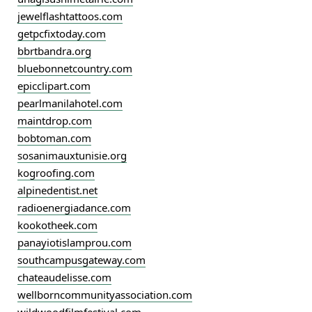
jewelflashtattoos.com
getpcfixtoday.com
bbrtbandra.org
bluebonnetcountry.com
epicclipart.com
pearlmanilahotel.com
maintdrop.com
bobtoman.com
sosanimauxtunisie.org
kogroofing.com
alpinedentist.net
radioenergiadance.com
kookotheek.com
panayiotislamprou.com
southcampusgateway.com
chateaudelisse.com
wellborncommunityassociation.com