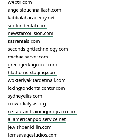
w4btx.com
angelstouchnaillash.com
kabbalahacademy.net
smilondental.com
newstarcollision.com
sasrentals.com
secondsighttechnology.com
michaelsarver.com
greengeckogrocer.com
hlathome-staging.com
wokteriyakitargetmall.com
lexingtondentalcenter.com
sydneyellis.com
crowndialysis.org
restauranttrainingprogram.com
allamericanpoolservice.net
jewishpenicillin.com
tomsavagestudios.com