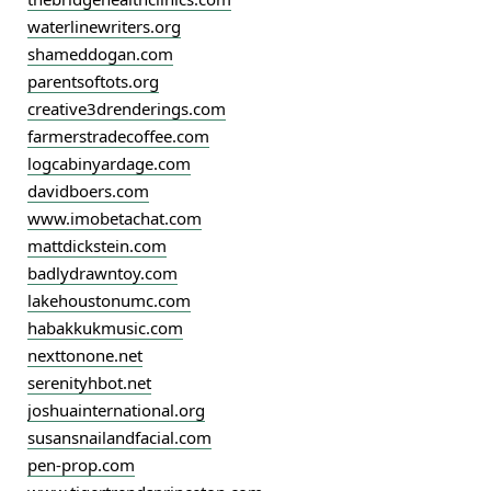
waterlinewriters.org
shameddogan.com
parentsoftots.org
creative3drenderings.com
farmerstradecoffee.com
logcabinyardage.com
davidboers.com
www.imobetachat.com
mattdickstein.com
badlydrawntoy.com
lakehoustonumc.com
habakkukmusic.com
nexttonone.net
serenityhbot.net
joshuainternational.org
susansnailandfacial.com
pen-prop.com