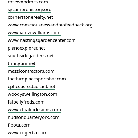
rosewoodmcs.com
sycamorehistory.org
cornerstonerealty.net
www.consciousnessandbiofeedback.org
www.iamzowilliams.com
www.hastingsgardencenter.com
pianoexplorer.net
southsidegardens.net
trinityum.net
mazzicontractors.com
thethirdplacesportsbar.com
ephesusrestaurant.net
woodyswellington.com
fatbellyfreds.com
www.elpatiodesigns.com
hudsonquarteryork.com
fibota.com
www.cdgerba.com