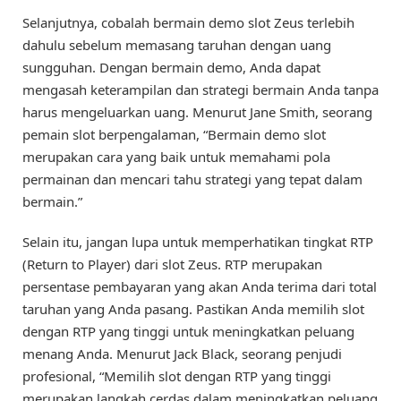
Selanjutnya, cobalah bermain demo slot Zeus terlebih
dahulu sebelum memasang taruhan dengan uang
sungguhan. Dengan bermain demo, Anda dapat
mengasah keterampilan dan strategi bermain Anda tanpa
harus mengeluarkan uang. Menurut Jane Smith, seorang
pemain slot berpengalaman, “Bermain demo slot
merupakan cara yang baik untuk memahami pola
permainan dan mencari tahu strategi yang tepat dalam
bermain.”
Selain itu, jangan lupa untuk memperhatikan tingkat RTP
(Return to Player) dari slot Zeus. RTP merupakan
persentase pembayaran yang akan Anda terima dari total
taruhan yang Anda pasang. Pastikan Anda memilih slot
dengan RTP yang tinggi untuk meningkatkan peluang
menang Anda. Menurut Jack Black, seorang penjudi
profesional, “Memilih slot dengan RTP yang tinggi
merupakan langkah cerdas dalam meningkatkan peluang