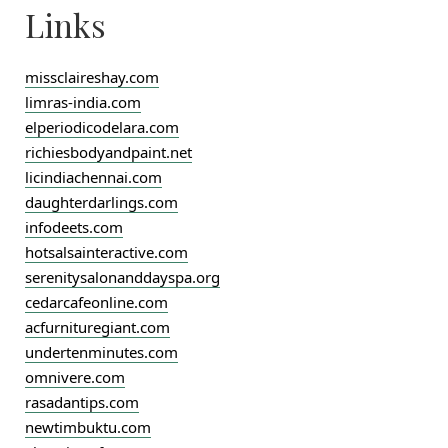
Links
missclaireshay.com
limras-india.com
elperiodicodelara.com
richiesbodyandpaint.net
licindiachennai.com
daughterdarlings.com
infodeets.com
hotsalsainteractive.com
serenitysalonanddayspa.org
cedarcafeonline.com
acfurnituregiant.com
undertenminutes.com
omnivere.com
rasadantips.com
newtimbuktu.com