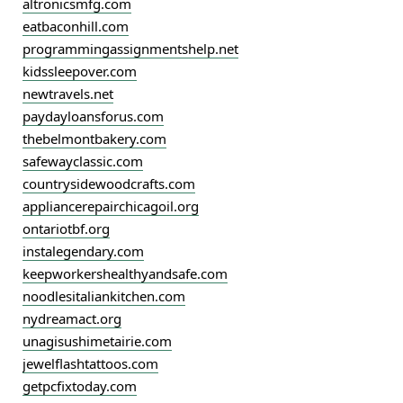
altronicsmfg.com
eatbaconhill.com
programmingassignmentshelp.net
kidssleepover.com
newtravels.net
paydayloansforus.com
thebelmontbakery.com
safewayclassic.com
countrysidewoodcrafts.com
appliancerepairchicagoil.org
ontariotbf.org
instalegendary.com
keepworkershealthyandsafe.com
noodlesitaliankitchen.com
nydreamact.org
unagisushimetairie.com
jewelflashtattoos.com
getpcfixtoday.com