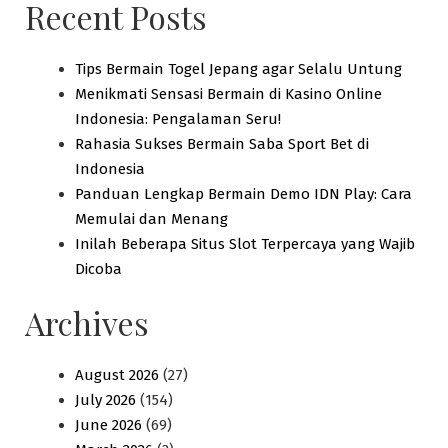
Recent Posts
Tips Bermain Togel Jepang agar Selalu Untung
Menikmati Sensasi Bermain di Kasino Online
Indonesia: Pengalaman Seru!
Rahasia Sukses Bermain Saba Sport Bet di
Indonesia
Panduan Lengkap Bermain Demo IDN Play: Cara
Memulai dan Menang
Inilah Beberapa Situs Slot Terpercaya yang Wajib
Dicoba
Archives
August 2026
(27)
July 2026
(154)
June 2026
(69)