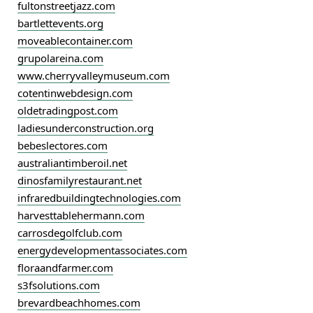
fultonstreetjazz.com
bartlettevents.org
moveablecontainer.com
grupolareina.com
www.cherryvalleymuseum.com
cotentinwebdesign.com
oldetradingpost.com
ladiesunderconstruction.org
bebeslectores.com
australiantimberoil.net
dinosfamilyrestaurant.net
infraredbuildingtechnologies.com
harvesttablehermann.com
carrosdegolfclub.com
energydevelopmentassociates.com
floraandfarmer.com
s3fsolutions.com
brevardbeachhomes.com