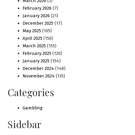
March 2026
(3)
February 2026
(7)
January 2026
(21)
December 2025
(17)
May 2025
(105)
April 2025
(150)
March 2025
(155)
February 2025
(120)
January 2025
(154)
December 2024
(148)
November 2024
(135)
Categories
Gambling
Sidebar