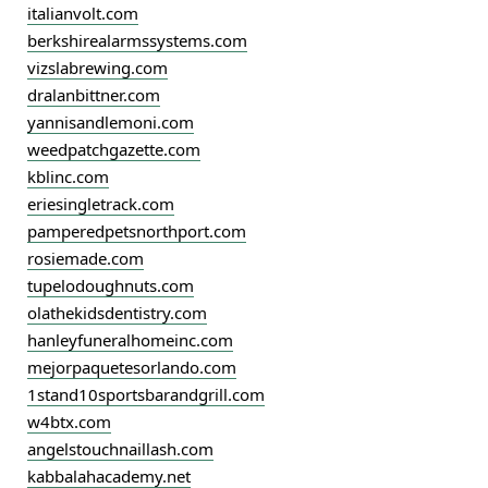
italianvolt.com
berkshirealarmssystems.com
vizslabrewing.com
dralanbittner.com
yannisandlemoni.com
weedpatchgazette.com
kblinc.com
eriesingletrack.com
pamperedpetsnorthport.com
rosiemade.com
tupelodoughnuts.com
olathekidsdentistry.com
hanleyfuneralhomeinc.com
mejorpaquetesorlando.com
1stand10sportsbarandgrill.com
w4btx.com
angelstouchnaillash.com
kabbalahacademy.net