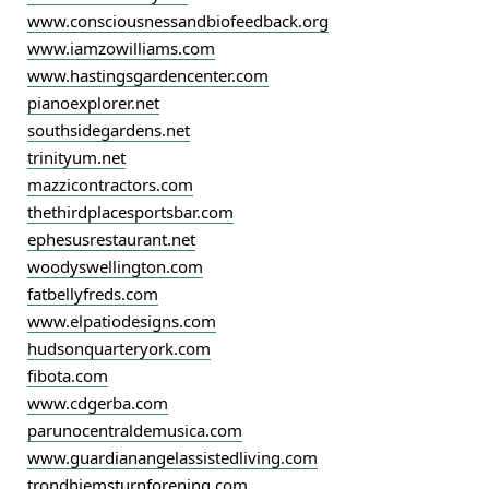
www.consciousnessandbiofeedback.org
www.iamzowilliams.com
www.hastingsgardencenter.com
pianoexplorer.net
southsidegardens.net
trinityum.net
mazzicontractors.com
thethirdplacesportsbar.com
ephesusrestaurant.net
woodyswellington.com
fatbellyfreds.com
www.elpatiodesigns.com
hudsonquarteryork.com
fibota.com
www.cdgerba.com
parunocentraldemusica.com
www.guardianangelassistedliving.com
trondhjemsturnforening.com