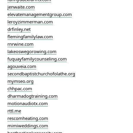
jenwaite.com
elevatemanagementgroup.com
leroyzimmerman.com
drfinley.net
flemingfamilylaw.com
rnrwine.com
lakeoswegorowing.com
fuquayfamilycounseling.com
agouveia.com
secondbaptistchurchofolathe.org
mymseo.org
chhpac.com
dharmadogtraining.com
motionaudiotx.com
rttl.me
rescomheating.com
mimiweddings.com