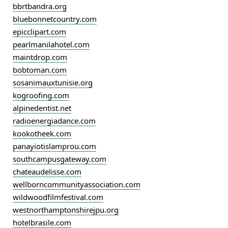
bbrtbandra.org
bluebonnetcountry.com
epicclipart.com
pearlmanilahotel.com
maintdrop.com
bobtoman.com
sosanimauxtunisie.org
kogroofing.com
alpinedentist.net
radioenergiadance.com
kookotheek.com
panayiotislamprou.com
southcampusgateway.com
chateaudelisse.com
wellborncommunityassociation.com
wildwoodfilmfestival.com
westnorthamptonshirejpu.org
hotelbrasile.com