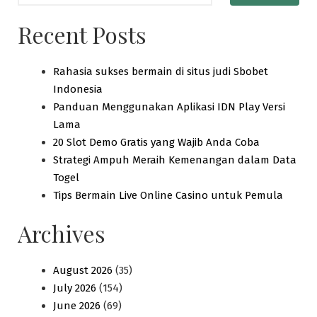
Recent Posts
Rahasia sukses bermain di situs judi Sbobet
Indonesia
Panduan Menggunakan Aplikasi IDN Play Versi
Lama
20 Slot Demo Gratis yang Wajib Anda Coba
Strategi Ampuh Meraih Kemenangan dalam Data
Togel
Tips Bermain Live Online Casino untuk Pemula
Archives
August 2026
(35)
July 2026
(154)
June 2026
(69)