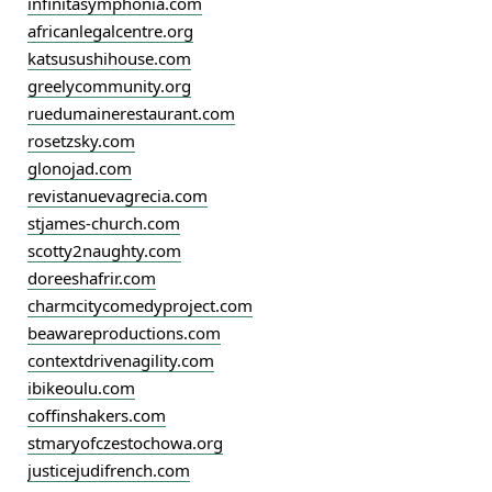
infinitasymphonia.com
africanlegalcentre.org
katsusushihouse.com
greelycommunity.org
ruedumainerestaurant.com
rosetzsky.com
glonojad.com
revistanuevagrecia.com
stjames-church.com
scotty2naughty.com
doreeshafrir.com
charmcitycomedyproject.com
beawareproductions.com
contextdrivenagility.com
ibikeoulu.com
coffinshakers.com
stmaryofczestochowa.org
justicejudifrench.com