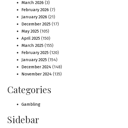
March 2026
(3)
February 2026
(7)
January 2026
(21)
December 2025
(17)
May 2025
(105)
April 2025
(150)
March 2025
(155)
February 2025
(120)
January 2025
(154)
December 2024
(148)
November 2024
(135)
Categories
Gambling
Sidebar