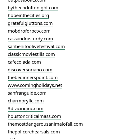
bytheendoftonight.com
hopeinthecities.org
gratefulgluttons.com
mobdroforpctv.com
cassandrasturdy.com
sanbenitoolivefestival.com
classicmoviestills.com
cafecolada.com
discoversoriano.com
thebeginnerspoint.com
www.comingholidays.net
sanfranguide.com
charmoryllc.com
3dracinginc.com
houstoncriticalmass.com
themostdangerousanimalofall.com
thepolicerehearsals.com