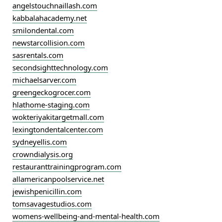
angelstouchnaillash.com
kabbalahacademy.net
smilondental.com
newstarcollision.com
sasrentals.com
secondsighttechnology.com
michaelsarver.com
greengeckogrocer.com
hlathome-staging.com
wokteriyakitargetmall.com
lexingtondentalcenter.com
sydneyellis.com
crowndialysis.org
restauranttrainingprogram.com
allamericanpoolservice.net
jewishpenicillin.com
tomsavagestudios.com
womens-wellbeing-and-mental-health.com