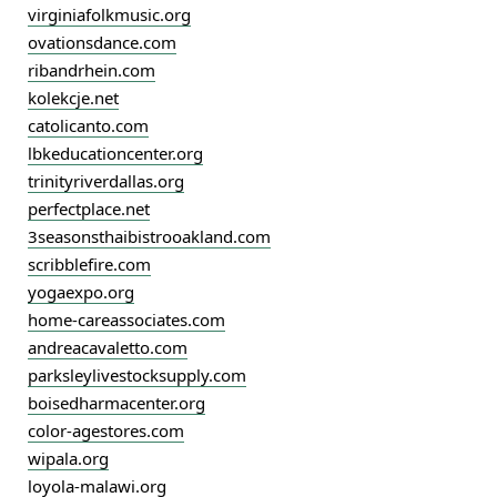
virginiafolkmusic.org
ovationsdance.com
ribandrhein.com
kolekcje.net
catolicanto.com
lbkeducationcenter.org
trinityriverdallas.org
perfectplace.net
3seasonsthaibistrooakland.com
scribblefire.com
yogaexpo.org
home-careassociates.com
andreacavaletto.com
parksleylivestocksupply.com
boisedharmacenter.org
color-agestores.com
wipala.org
loyola-malawi.org