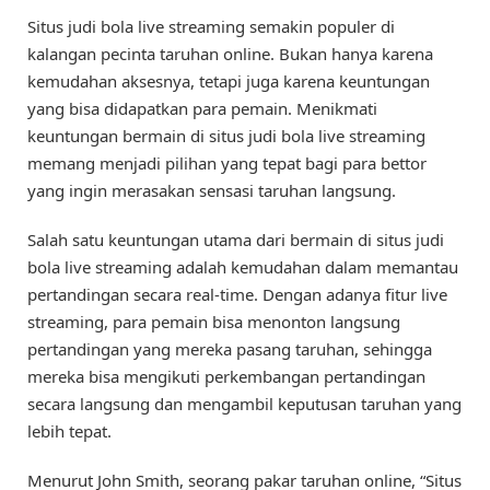
Situs judi bola live streaming semakin populer di
kalangan pecinta taruhan online. Bukan hanya karena
kemudahan aksesnya, tetapi juga karena keuntungan
yang bisa didapatkan para pemain. Menikmati
keuntungan bermain di situs judi bola live streaming
memang menjadi pilihan yang tepat bagi para bettor
yang ingin merasakan sensasi taruhan langsung.
Salah satu keuntungan utama dari bermain di situs judi
bola live streaming adalah kemudahan dalam memantau
pertandingan secara real-time. Dengan adanya fitur live
streaming, para pemain bisa menonton langsung
pertandingan yang mereka pasang taruhan, sehingga
mereka bisa mengikuti perkembangan pertandingan
secara langsung dan mengambil keputusan taruhan yang
lebih tepat.
Menurut John Smith, seorang pakar taruhan online, “Situs