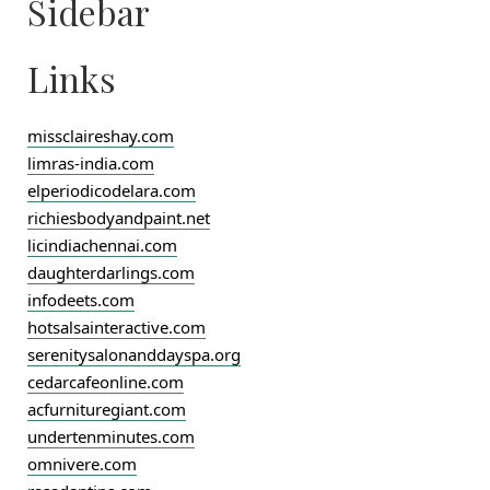
Sidebar
Links
missclaireshay.com
limras-india.com
elperiodicodelara.com
richiesbodyandpaint.net
licindiachennai.com
daughterdarlings.com
infodeets.com
hotsalsainteractive.com
serenitysalonanddayspa.org
cedarcafeonline.com
acfurnituregiant.com
undertenminutes.com
omnivere.com