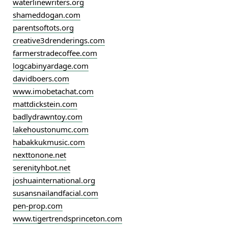
waterlinewriters.org
shameddogan.com
parentsoftots.org
creative3drenderings.com
farmerstradecoffee.com
logcabinyardage.com
davidboers.com
www.imobetachat.com
mattdickstein.com
badlydrawntoy.com
lakehoustonumc.com
habakkukmusic.com
nexttonone.net
serenityhbot.net
joshuainternational.org
susansnailandfacial.com
pen-prop.com
www.tigertrendsprinceton.com