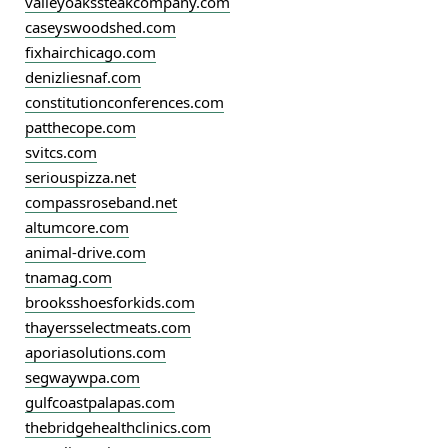
valleyoakssteakcompany.com
caseyswoodshed.com
fixhairchicago.com
denizliesnaf.com
constitutionconferences.com
patthecope.com
svitcs.com
seriouspizza.net
compassroseband.net
altumcore.com
animal-drive.com
tnamag.com
brooksshoesforkids.com
thayersselectmeats.com
aporiasolutions.com
segwaywpa.com
gulfcoastpalapas.com
thebridgehealthclinics.com