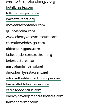
westnorthamptonshirejpu.org
hotelbrasile.com
fultonstreetjazz.com
bartlettevents.org
moveablecontainer.com
grupolareina.com
www.cherryvalleymuseum.com
cotentinwebdesign.com
oldetradingpost.com
ladiesunderconstruction.org
bebeslectores.com
australiantimberoil.net
dinosfamilyrestaurant.net
infraredbuildingtechnologies.com
harvesttablehermann.com
carrosdegolfclub.com
energydevelopmentassociates.com
floraandfarmer.com