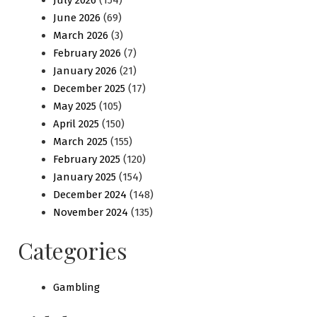
June 2026
(69)
March 2026
(3)
February 2026
(7)
January 2026
(21)
December 2025
(17)
May 2025
(105)
April 2025
(150)
March 2025
(155)
February 2025
(120)
January 2025
(154)
December 2024
(148)
November 2024
(135)
Categories
Gambling