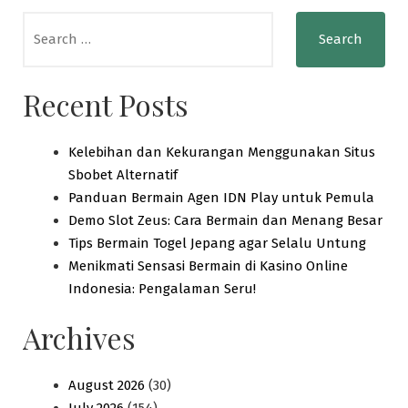
Search
for:
Recent Posts
Kelebihan dan Kekurangan Menggunakan Situs
Sbobet Alternatif
Panduan Bermain Agen IDN Play untuk Pemula
Demo Slot Zeus: Cara Bermain dan Menang Besar
Tips Bermain Togel Jepang agar Selalu Untung
Menikmati Sensasi Bermain di Kasino Online
Indonesia: Pengalaman Seru!
Archives
August 2026
(30)
July 2026
(154)