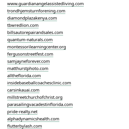
www.guardianangelassistedliving.com
trondhjemsturnforening.com
diamondplazakenya.com
tbwredlion.com
billsautorepairandsales.com
quantum-naturals.com
montessorilearningcenter.org
fergusonstreetfest.com
samjayneforever.com
matthurstphoto.com
alltheflorida.com
insidebaseballcoachesclinic.com
carsinkauai.com
millstreetchurchofchrist.org
parasailingvacadestinflorida.com
pride-realty.net
alphadynamicshealth.com
flutterbylash.com