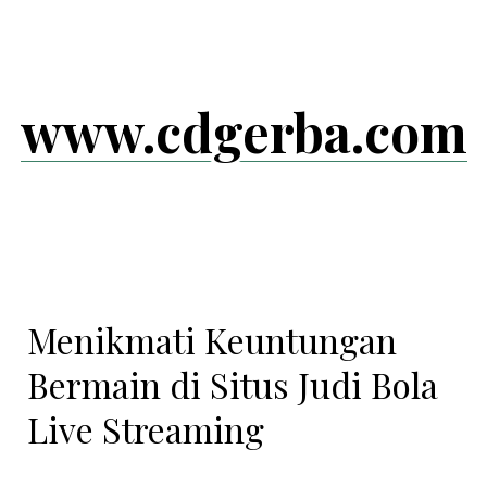
Skip
to
content
www.cdgerba.com
Menikmati Keuntungan
Bermain di Situs Judi Bola
Live Streaming