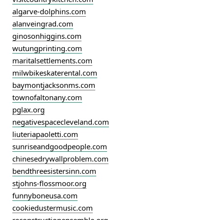
algarve-dolphins.com
alanveingrad.com
ginosonhiggins.com
wutungprinting.com
maritalsettlements.com
milwbikeskaterental.com
baymontjacksonms.com
townofaltonany.com
pglax.org
negativespacecleveland.com
liuteriapaoletti.com
sunriseandgoodpeople.com
chinesedrywallproblem.com
bendthreesistersinn.com
stjohns-flossmoor.org
funnyboneusa.com
cookiedustermusic.com