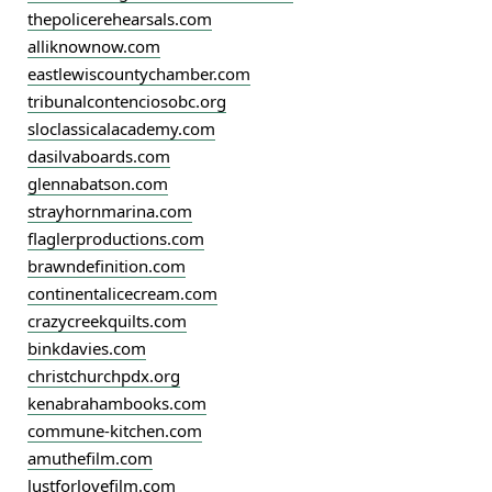
thepolicerehearsals.com
alliknownow.com
eastlewiscountychamber.com
tribunalcontenciosobc.org
sloclassicalacademy.com
dasilvaboards.com
glennabatson.com
strayhornmarina.com
flaglerproductions.com
brawndefinition.com
continentalicecream.com
crazycreekquilts.com
binkdavies.com
christchurchpdx.org
kenabrahambooks.com
commune-kitchen.com
amuthefilm.com
lustforlovefilm.com