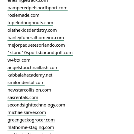
pamperedpetsnorthport.com
rosiemade.com
tupelodoughnuts.com
olathekidsdentistry.com
hanleyfuneralhomeinc.com
mejorpaquetesorlando.com
1stand10sportsbarandgrill.com
w4btx.com
angelstouchnaillash.com
kabbalahacademy.net
smilondental.com
newstarcollision.com
sasrentals.com
secondsighttechnology.com
michaelsarver.com
greengeckogrocer.com
hlathome-staging.com