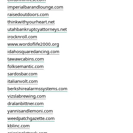
imperialbarandlounge.com
raisedoutdoors.com
thinkwithyourheart.net
utahbankruptcyattorneys.net
irocknroll.com
www.wordoflife2000.org
idahosquaredancing.com
tawawcabins.com
folksemantic.com
sardosbar.com
italianvolt.com
berkshirealarmssystems.com
vizslabrewing.com
dralanbittner.com
yannisandlemoni.com
weedpatchgazette.com
kblinc.com
eriesingletrack.com