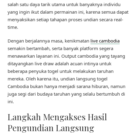
salah satu daya tarik utama untuk banyaknya individu
yang ingin ikut dalam permainan ini, karena semua dapat
menyaksikan setiap tahapan proses undian secara real-
time.
Dengan berjalannya masa, kenikmatan
live cambodia
semakin bertambah, serta banyak platform segera
menawarkan layanan ini. Output cambodia yang tayang
ditayangkan live draw adalah acuan intinya untuk
beberapa penyuka togel untuk melakukan taruhan
mereka. Oleh karena itu, undian langsung togel
Cambodia bukan hanya menjadi sarana hiburan, namun
juga segi dari budaya taruhan yang selalu bertumbuh di
ini.
Langkah Mengakses Hasil
Pengundian Langsung