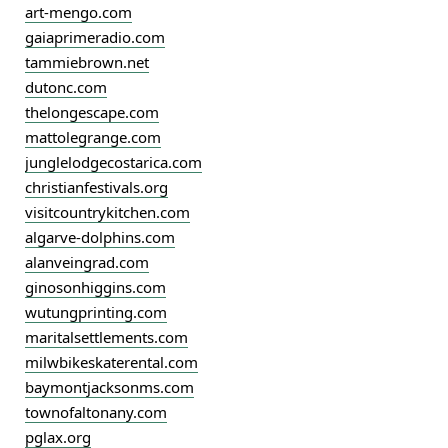
art-mengo.com
gaiaprimeradio.com
tammiebrown.net
dutonc.com
thelongescape.com
mattolegrange.com
junglelodgecostarica.com
christianfestivals.org
visitcountrykitchen.com
algarve-dolphins.com
alanveingrad.com
ginosonhiggins.com
wutungprinting.com
maritalsettlements.com
milwbikeskaterental.com
baymontjacksonms.com
townofaltonany.com
pglax.org