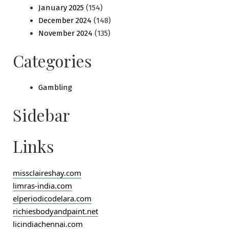
January 2025
(154)
December 2024
(148)
November 2024
(135)
Categories
Gambling
Sidebar
Links
missclaireshay.com
limras-india.com
elperiodicodelara.com
richiesbodyandpaint.net
licindiachennai.com