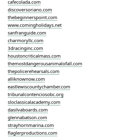
cafecolada.com
discoversoriano.com
thebeginnerspoint.com
www.comingholidays.net
sanfranguide.com
charmoryllc.com
3dracinginc.com
houstoncriticalmass.com
themostdangerousanimalofall.com
thepolicerehearsals.com
alliknownow.com
eastlewiscountychamber.com
tribunalcontenciosobc.org
sloclassicalacademy.com
dasilvaboards.com
glennabatson.com
strayhornmarina.com
flaglerproductions.com