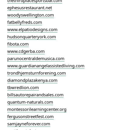
thethirdplacesportsbar.com
ephesusrestaurant.net
woodyswellington.com
fatbellyfreds.com
www.elpatiodesigns.com
hudsonquarteryork.com
fibota.com
www.cdgerba.com
parunocentraldemusica.com
www.guardianangelassistedliving.com
trondhjemsturnforening.com
diamondplazakenya.com
tbwredlion.com
billsautorepairandsales.com
quantum-naturals.com
montessorilearningcenter.org
fergusonstreetfest.com
samjayneforever.com