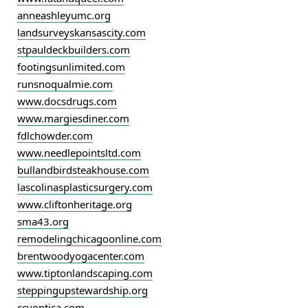
anneashleyumc.org
landsurveyskansascity.com
stpauldeckbuilders.com
footingsunlimited.com
runsnoqualmie.com
www.docsdrugs.com
www.margiesdiner.com
fdlchowder.com
www.needlepointsltd.com
bullandbirdsteakhouse.com
lascolinasplasticsurgery.com
www.cliftonheritage.org
sma43.org
remodelingchicagoonline.com
brentwoodyogacenter.com
www.tiptonlandscaping.com
steppingupstewardship.org
ccvoptica.com