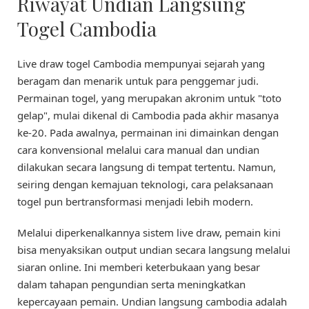
Riwayat Undian Langsung
Togel Cambodia
Live draw togel Cambodia mempunyai sejarah yang
beragam dan menarik untuk para penggemar judi.
Permainan togel, yang merupakan akronim untuk "toto
gelap", mulai dikenal di Cambodia pada akhir masanya
ke-20. Pada awalnya, permainan ini dimainkan dengan
cara konvensional melalui cara manual dan undian
dilakukan secara langsung di tempat tertentu. Namun,
seiring dengan kemajuan teknologi, cara pelaksanaan
togel pun bertransformasi menjadi lebih modern.
Melalui diperkenalkannya sistem live draw, pemain kini
bisa menyaksikan output undian secara langsung melalui
siaran online. Ini memberi keterbukaan yang besar
dalam tahapan pengundian serta meningkatkan
kepercayaan pemain. Undian langsung cambodia adalah