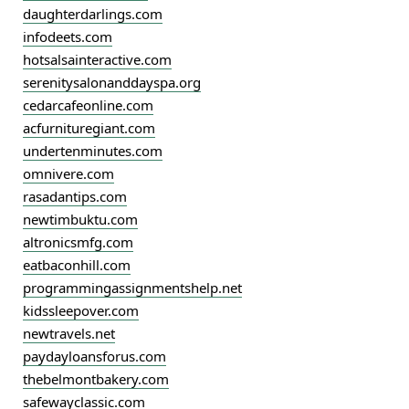
daughterdarlings.com
infodeets.com
hotsalsainteractive.com
serenitysalonanddayspa.org
cedarcafeonline.com
acfurnituregiant.com
undertenminutes.com
omnivere.com
rasadantips.com
newtimbuktu.com
altronicsmfg.com
eatbaconhill.com
programmingassignmentshelp.net
kidssleepover.com
newtravels.net
paydayloansforus.com
thebelmontbakery.com
safewayclassic.com