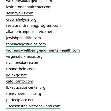
wokteriyakitargetmall.com
lexingtondentalcenter.com
sydneyellis.com
crowndialysis.org
restauranttrainingprogram.com
allamericanpoolservice.net
jewishpenicillin.com
tomsavagestudios.com
womens-wellbeing-and-mental-health.com
virginiafolkmusic.org
ovationsdance.com
ribandrhein.com
kolekcje.net
catolicanto.com
lbkeducationcenter.org
trinityriverdallas.org
perfectplace.net
3seasonsthaibistrooakland.com