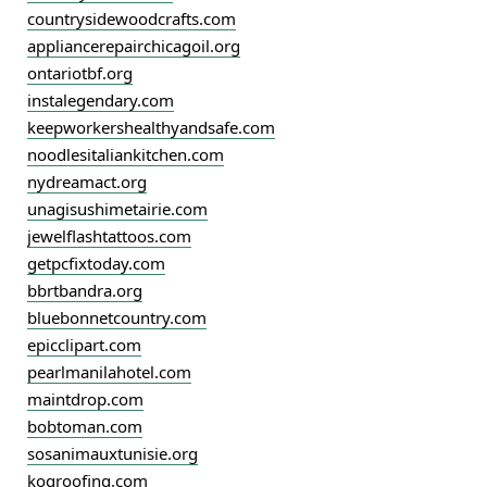
countrysidewoodcrafts.com
appliancerepairchicagoil.org
ontariotbf.org
instalegendary.com
keepworkershealthyandsafe.com
noodlesitaliankitchen.com
nydreamact.org
unagisushimetairie.com
jewelflashtattoos.com
getpcfixtoday.com
bbrtbandra.org
bluebonnetcountry.com
epicclipart.com
pearlmanilahotel.com
maintdrop.com
bobtoman.com
sosanimauxtunisie.org
kogroofing.com