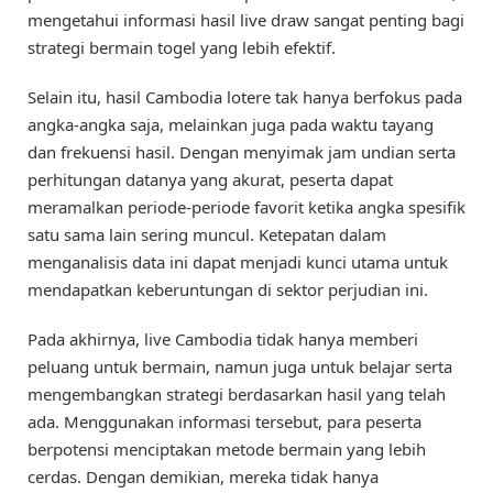
mengetahui informasi hasil live draw sangat penting bagi
strategi bermain togel yang lebih efektif.
Selain itu, hasil Cambodia lotere tak hanya berfokus pada
angka-angka saja, melainkan juga pada waktu tayang
dan frekuensi hasil. Dengan menyimak jam undian serta
perhitungan datanya yang akurat, peserta dapat
meramalkan periode-periode favorit ketika angka spesifik
satu sama lain sering muncul. Ketepatan dalam
menganalisis data ini dapat menjadi kunci utama untuk
mendapatkan keberuntungan di sektor perjudian ini.
Pada akhirnya, live Cambodia tidak hanya memberi
peluang untuk bermain, namun juga untuk belajar serta
mengembangkan strategi berdasarkan hasil yang telah
ada. Menggunakan informasi tersebut, para peserta
berpotensi menciptakan metode bermain yang lebih
cerdas. Dengan demikian, mereka tidak hanya