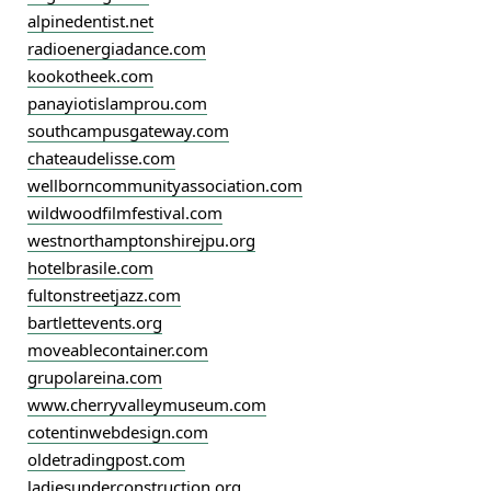
alpinedentist.net
radioenergiadance.com
kookotheek.com
panayiotislamprou.com
southcampusgateway.com
chateaudelisse.com
wellborncommunityassociation.com
wildwoodfilmfestival.com
westnorthamptonshirejpu.org
hotelbrasile.com
fultonstreetjazz.com
bartlettevents.org
moveablecontainer.com
grupolareina.com
www.cherryvalleymuseum.com
cotentinwebdesign.com
oldetradingpost.com
ladiesunderconstruction.org