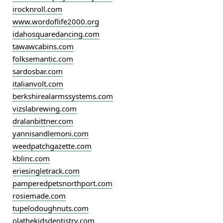
irocknroll.com
www.wordoflife2000.org
idahosquaredancing.com
tawawcabins.com
folksemantic.com
sardosbar.com
italianvolt.com
berkshirealarmssystems.com
vizslabrewing.com
dralanbittner.com
yannisandlemoni.com
weedpatchgazette.com
kblinc.com
eriesingletrack.com
pamperedpetsnorthport.com
rosiemade.com
tupelodoughnuts.com
olathekidsdentistry.com