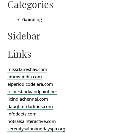
Categories
Gambling
Sidebar
Links
missclaireshay.com
limras-india.com
elperiodicodelara.com
richiesbodyandpaint.net
licindiachennai.com
daughterdarlings.com
infodeets.com
hotsalsainteractive.com
serenitysalonanddayspa.org