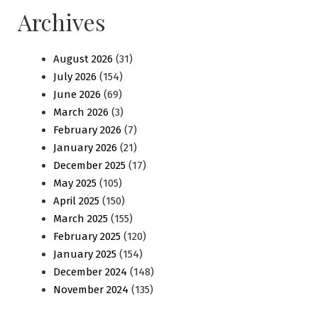
Archives
August 2026
(31)
July 2026
(154)
June 2026
(69)
March 2026
(3)
February 2026
(7)
January 2026
(21)
December 2025
(17)
May 2025
(105)
April 2025
(150)
March 2025
(155)
February 2025
(120)
January 2025
(154)
December 2024
(148)
November 2024
(135)