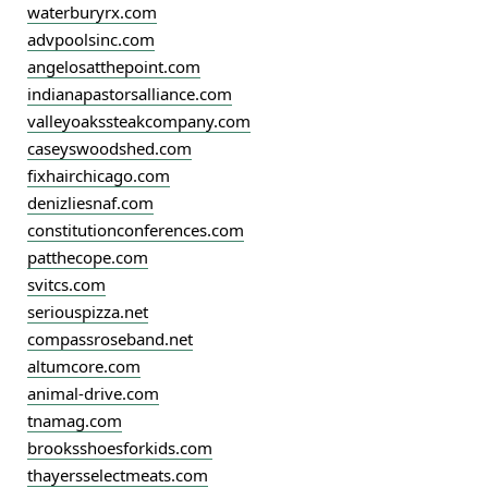
waterburyrx.com
advpoolsinc.com
angelosatthepoint.com
indianapastorsalliance.com
valleyoakssteakcompany.com
caseyswoodshed.com
fixhairchicago.com
denizliesnaf.com
constitutionconferences.com
patthecope.com
svitcs.com
seriouspizza.net
compassroseband.net
altumcore.com
animal-drive.com
tnamag.com
brooksshoesforkids.com
thayersselectmeats.com