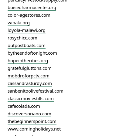
boisedharmacenter.org
color-agestores.com
wipala.org
loyola-malawi.org
rosychicc.com
outpostboats.com
bytheendoftonight.com
hopeinthecities.org
gratefulgluttons.com
mobdroforpctv.com
cassandrasturdy.com
sanbenitoolivefestival.com
classicmoviestills.com
cafecolada.com
discoversoriano.com
thebeginnerspoint.com
www.comingholidays.net