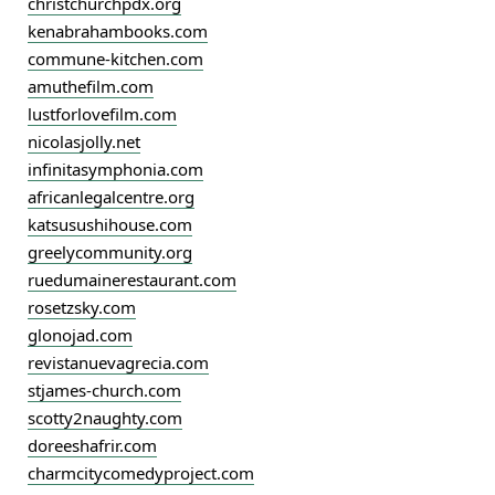
christchurchpdx.org
kenabrahambooks.com
commune-kitchen.com
amuthefilm.com
lustforlovefilm.com
nicolasjolly.net
infinitasymphonia.com
africanlegalcentre.org
katsusushihouse.com
greelycommunity.org
ruedumainerestaurant.com
rosetzsky.com
glonojad.com
revistanuevagrecia.com
stjames-church.com
scotty2naughty.com
doreeshafrir.com
charmcitycomedyproject.com