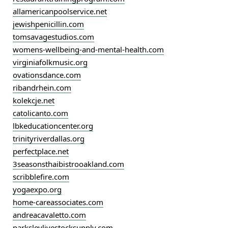
allamericanpoolservice.net
jewishpenicillin.com
tomsavagestudios.com
womens-wellbeing-and-mental-health.com
virginiafolkmusic.org
ovationsdance.com
ribandrhein.com
kolekcje.net
catolicanto.com
lbkeducationcenter.org
trinityriverdallas.org
perfectplace.net
3seasonsthaibistrooakland.com
scribblefire.com
yogaexpo.org
home-careassociates.com
andreacavaletto.com
parksleylivestocksupply.com