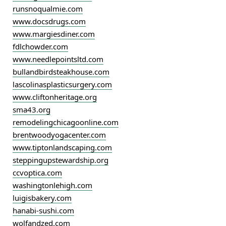
runsnoqualmie.com
www.docsdrugs.com
www.margiesdiner.com
fdlchowder.com
www.needlepointsltd.com
bullandbirdsteakhouse.com
lascolinasplasticsurgery.com
www.cliftonheritage.org
sma43.org
remodelingchicagoonline.com
brentwoodyogacenter.com
www.tiptonlandscaping.com
steppingupstewardship.org
ccvoptica.com
washingtonlehigh.com
luigisbakery.com
hanabi-sushi.com
wolfandzed.com