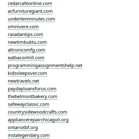
cedarcafeonline.com
acfurnituregiant.com
undertenminutes.com
omnivere.com
rasadantips.com
newtimbuktu.com
altronicsmfg.com
eatbaconhill.com
programmingassignmentshelp.net
kidssleepover.com
newtravels.net
paydayloansforus.com
thebelmontbakery.com
safewayclassic.com
countrysidewoodcrafts.com
appliancerepairchicagoil.org
ontariotbf.org
instalegendary.com