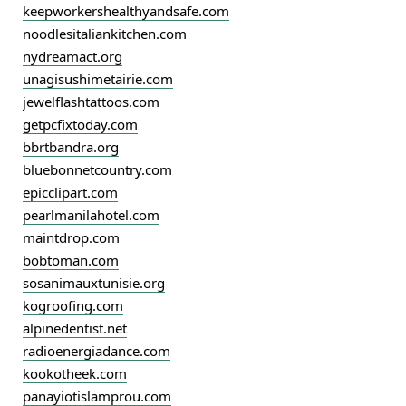
keepworkershealthyandsafe.com
noodlesitaliankitchen.com
nydreamact.org
unagisushimetairie.com
jewelflashtattoos.com
getpcfixtoday.com
bbrtbandra.org
bluebonnetcountry.com
epicclipart.com
pearlmanilahotel.com
maintdrop.com
bobtoman.com
sosanimauxtunisie.org
kogroofing.com
alpinedentist.net
radioenergiadance.com
kookotheek.com
panayiotislamprou.com