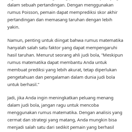
dalam sebuah pertandingan. Dengan menggunakan
rumus Poisson, pemain dapat memprediksi skor akhir
pertandingan dan memasang taruhan dengan lebih
yakin.
Namun, penting untuk diingat bahwa rumus matematika
hanyalah salah satu faktor yang dapat mempengaruhi
hasil taruhan. Menurut seorang ahli judi bola, “Meskipun
rumus matematika dapat membantu Anda untuk
membuat prediksi yang lebih akurat, tetap diperlukan
pengetahuan dan pengalaman dalam dunia judi bola
untuk berhasil.”
Jadi, jika Anda ingin meningkatkan peluang menang
dalam judi bola, jangan ragu untuk mencoba
menggunakan rumus matematika. Dengan analisis yang
cermat dan strategi yang matang, Anda mungkin bisa
menjadi salah satu dari sedikit pemain yang berhasil