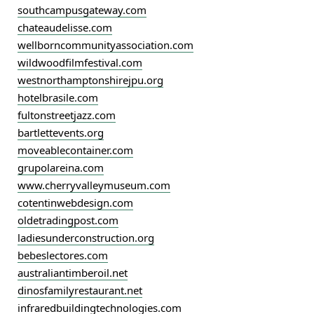
southcampusgateway.com
chateaudelisse.com
wellborncommunityassociation.com
wildwoodfilmfestival.com
westnorthamptonshirejpu.org
hotelbrasile.com
fultonstreetjazz.com
bartlettevents.org
moveablecontainer.com
grupolareina.com
www.cherryvalleymuseum.com
cotentinwebdesign.com
oldetradingpost.com
ladiesunderconstruction.org
bebeslectores.com
australiantimberoil.net
dinosfamilyrestaurant.net
infraredbuildingtechnologies.com