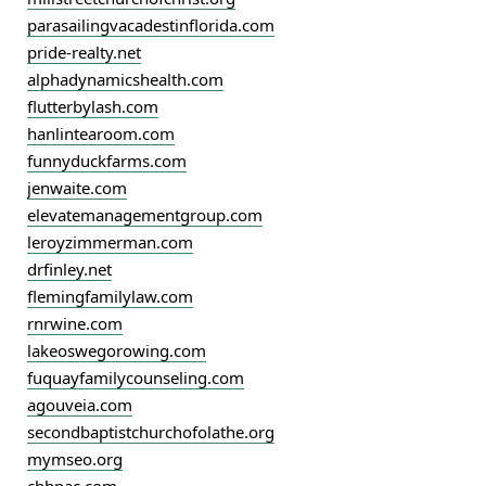
parasailingvacadestinflorida.com
pride-realty.net
alphadynamicshealth.com
flutterbylash.com
hanlintearoom.com
funnyduckfarms.com
jenwaite.com
elevatemanagementgroup.com
leroyzimmerman.com
drfinley.net
flemingfamilylaw.com
rnrwine.com
lakeoswegorowing.com
fuquayfamilycounseling.com
agouveia.com
secondbaptistchurchofolathe.org
mymseo.org
chhpac.com