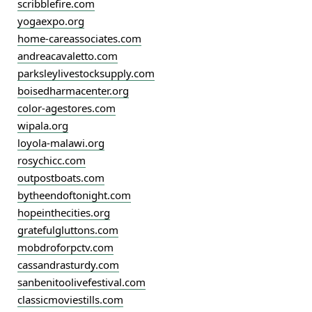
scribblefire.com
yogaexpo.org
home-careassociates.com
andreacavaletto.com
parksleylivestocksupply.com
boisedharmacenter.org
color-agestores.com
wipala.org
loyola-malawi.org
rosychicc.com
outpostboats.com
bytheendoftonight.com
hopeinthecities.org
gratefulgluttons.com
mobdroforpctv.com
cassandrasturdy.com
sanbenitoolivefestival.com
classicmoviestills.com