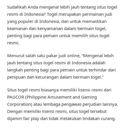
Sudahkah Anda mengenal lebih jauh tentang situs togel
resmi di Indonesia? Togel merupakan permainan judi
yang populer di Indonesia, dan untuk memastikan
keamanan dan kenyamanan dalam bermain togel,
penting bagi para pemain untuk memilih situs togel
resmi.
Menurut salah satu pakar judi online, “Mengenal lebih
jauh tentang situs togel resmi di Indonesia adalah
langkah penting bagi para pemain untuk terhindar dari
penipuan dan kecurangan dalam bermain togel.”
Situs togel resmi biasanya memiliki lisensi resmi dari
PAGCOR (Philippine Amusement and Gaming
Corporation) atau lembaga pengawas perjudian lainnya.
Dengan memiliki lisensi resmi, situs togel tersebut
dijamin fair play dan tidak melakukan tindakan curang.