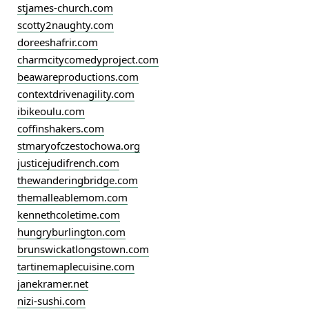
stjames-church.com
scotty2naughty.com
doreeshafrir.com
charmcitycomedyproject.com
beawareproductions.com
contextdrivenagility.com
ibikeoulu.com
coffinshakers.com
stmaryofczestochowa.org
justicejudifrench.com
thewanderingbridge.com
themalleablemom.com
kennethcoletime.com
hungryburlington.com
brunswickatlongstown.com
tartinemaplecuisine.com
janekramer.net
nizi-sushi.com