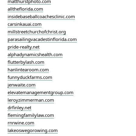
matthurstphoto.com
alltheflorida.com
insidebaseballcoachesclinic.com
carsinkauai.com
millstreetchurchofchrist.org
parasailingvacadestinflorida.com
pride-realty.net
alphadynamicshealth.com
flutterbylash.com
hanlintearoom.com
funnyduckfarms.com
jenwaite.com
elevatemanagementgroup.com
leroyzimmerman.com
drfinley.net
flemingfamilylaw.com
rnrwine.com
lakeoswegorowing.com