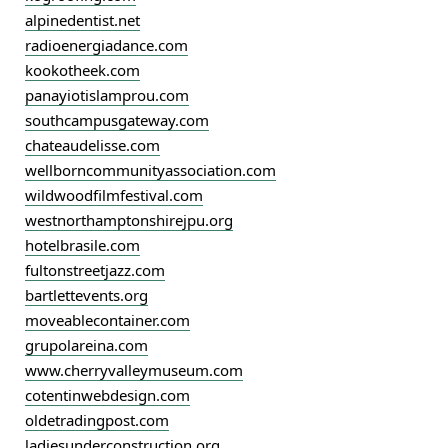
alpinedentist.net
radioenergiadance.com
kookotheek.com
panayiotislamprou.com
southcampusgateway.com
chateaudelisse.com
wellborncommunityassociation.com
wildwoodfilmfestival.com
westnorthamptonshirejpu.org
hotelbrasile.com
fultonstreetjazz.com
bartlettevents.org
moveablecontainer.com
grupolareina.com
www.cherryvalleymuseum.com
cotentinwebdesign.com
oldetradingpost.com
ladiesunderconstruction.org