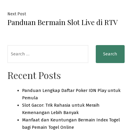
Next
Next Post
Panduan Bermain Slot Live di RTV
post:
Search
for:
Recent Posts
Panduan Lengkap Daftar Poker IDN Play untuk
Pemula
Slot Gacor: Trik Rahasia untuk Meraih
Kemenangan Lebih Banyak
Manfaat dan Keuntungan Bermain Index Togel
bagi Pemain Togel Online