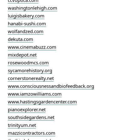
ccvoptica.com
washingtonlehigh.com
luigisbakery.com
hanabi-sushi.com
wolfandzed.com
dekuta.com
www.cinemabuzz.com
mixdepot.net
rosewoodmcs.com
sycamorehistory.org
cornerstonerealty.net
www.consciousnessandbiofeedback.org
www.iamzowilliams.com
www.hastingsgardencenter.com
pianoexplorer.net
southsidegardens.net
trinityum.net
mazzicontractors.com