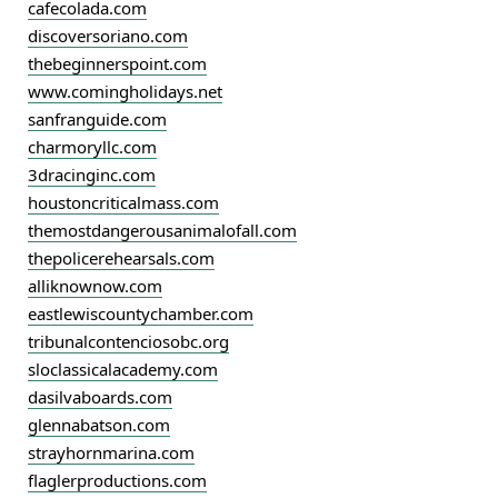
cafecolada.com
discoversoriano.com
thebeginnerspoint.com
www.comingholidays.net
sanfranguide.com
charmoryllc.com
3dracinginc.com
houstoncriticalmass.com
themostdangerousanimalofall.com
thepolicerehearsals.com
alliknownow.com
eastlewiscountychamber.com
tribunalcontenciosobc.org
sloclassicalacademy.com
dasilvaboards.com
glennabatson.com
strayhornmarina.com
flaglerproductions.com