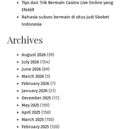
Tips dan Trik Bermain Casino Live Online yang
Efektif
Rahasia sukses bermain di situs judi Sbobet
Indonesia
Archives
August 2026
(39)
July 2026
(154)
June 2026
(69)
March 2026
(3)
February 2026
(7)
January 2026
(21)
December 2025
(17)
May 2025
(105)
April 2025
(150)
March 2025
(155)
February 2025
(120)