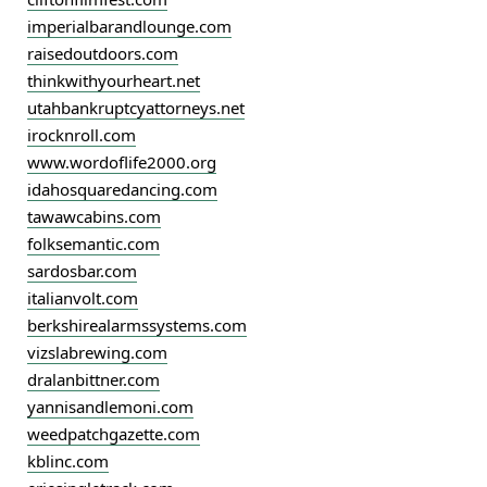
imperialbarandlounge.com
raisedoutdoors.com
thinkwithyourheart.net
utahbankruptcyattorneys.net
irocknroll.com
www.wordoflife2000.org
idahosquaredancing.com
tawawcabins.com
folksemantic.com
sardosbar.com
italianvolt.com
berkshirealarmssystems.com
vizslabrewing.com
dralanbittner.com
yannisandlemoni.com
weedpatchgazette.com
kblinc.com