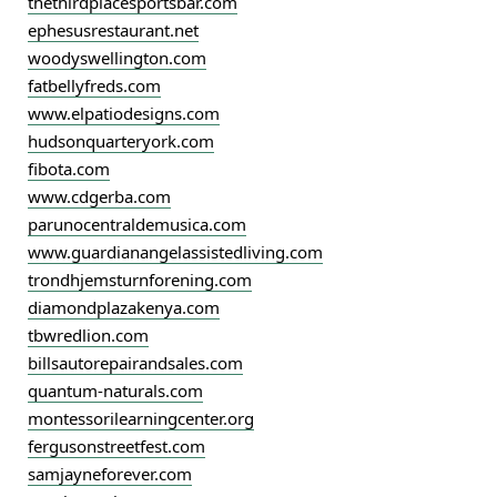
thethirdplacesportsbar.com
ephesusrestaurant.net
woodyswellington.com
fatbellyfreds.com
www.elpatiodesigns.com
hudsonquarteryork.com
fibota.com
www.cdgerba.com
parunocentraldemusica.com
www.guardianangelassistedliving.com
trondhjemsturnforening.com
diamondplazakenya.com
tbwredlion.com
billsautorepairandsales.com
quantum-naturals.com
montessorilearningcenter.org
fergusonstreetfest.com
samjayneforever.com