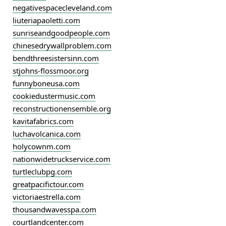
negativespacecleveland.com
liuteriapaoletti.com
sunriseandgoodpeople.com
chinesedrywallproblem.com
bendthreesistersinn.com
stjohns-flossmoor.org
funnyboneusa.com
cookiedustermusic.com
reconstructionensemble.org
kavitafabrics.com
luchavolcanica.com
holycownm.com
nationwidetruckservice.com
turtleclubpg.com
greatpacifictour.com
victoriaestrella.com
thousandwavesspa.com
courtlandcenter.com