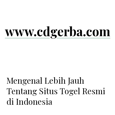
Skip
to
content
www.cdgerba.com
Mengenal Lebih Jauh
Tentang Situs Togel Resmi
di Indonesia