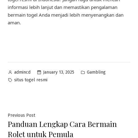
informasi lebih lanjut dan memastikan pengalaman
bermain togel Anda menjadi lebih menyenangkan dan
aman.
Posted
Posted
January 13, 2025
Gambling
admincd
by
in
Tags:
situs togel resmi
Post
Previous
Previous Post
Panduan Lengkap Cara Bermain
post:
navigation
Rolet untuk Pemula