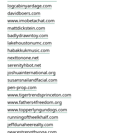
logcabinyardage.com
davidboers.com
www.imobetachat.com
mattdickstein.com
badlydrawntoy.com
lakehoustonumc.com
habakkukmusic.com
nexttonone.net
serenityhbot.net
joshuainternational.org
susansnailandfacial.com
pen-prop.com
www.tigertrendsprinceton.com
www.fathers4freedom.org
www.topperlyngundogs.com
runningoftheelkhalf.com
jeffdunaheerealty.com
peacestrengthyoga.com