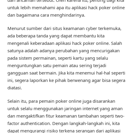
untuk lebih memahami apa itu aplikasi hack poker online
dan bagaimana cara menghindarinya.
Menurut sumber dari situs keamanan cyber terkemuka,
ada beberapa tanda yang dapat membantu kita
mengenali keberadaan aplikasi hack poker online. Salah
satunya adalah adanya perubahan yang mencurigakan
pada sistem permainan, seperti kartu yang selalu
menguntungkan satu pemain atau sering terjadi
gangguan saat bermain. Jika kita menemui hal-hal seperti
ini, segera laporkan ke pihak berwenang agar bisa segera
diatasi.
Selain itu, para pemain poker online juga disarankan
untuk selalu menggunakan jaringan internet yang aman
dan mengaktifkan fitur keamanan tambahan seperti two-
factor authentication. Dengan langkah-langkah ini, kita
dapat mengurangi risiko terkena serangan dari aplikasi