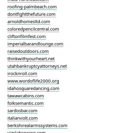
roofing-palmbeach.com
dontfightthefuture.com
arnoldhomesltd.com
coloredpencilcentral.com
cliftonfilmfest.com
imperialbarandlounge.com
raisedoutdoors.com
thinkwithyourheart.net
utahbankruptcyattorneys.net
irocknroll.com
www.wordoflife2000.org
idahosquaredancing.com
tawawcabins.com
folksemantic.com
sardosbar.com
italianvolt.com
berkshirealarmssystems.com
vizslabrewing.com