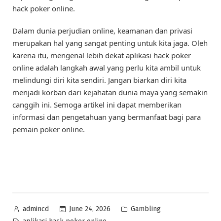
hack poker online.
Dalam dunia perjudian online, keamanan dan privasi
merupakan hal yang sangat penting untuk kita jaga. Oleh
karena itu, mengenal lebih dekat aplikasi hack poker
online adalah langkah awal yang perlu kita ambil untuk
melindungi diri kita sendiri. Jangan biarkan diri kita
menjadi korban dari kejahatan dunia maya yang semakin
canggih ini. Semoga artikel ini dapat memberikan
informasi dan pengetahuan yang bermanfaat bagi para
pemain poker online.
Posted
Posted
June 24, 2026
Gambling
admincd
by
in
Tags: