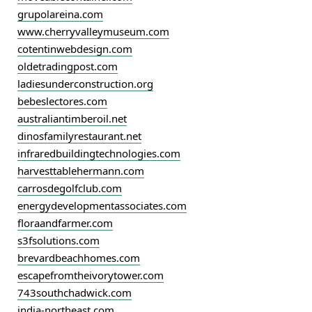
grupolareina.com
www.cherryvalleymuseum.com
cotentinwebdesign.com
oldetradingpost.com
ladiesunderconstruction.org
bebeslectores.com
australiantimberoil.net
dinosfamilyrestaurant.net
infraredbuildingtechnologies.com
harvesttablehermann.com
carrosdegolfclub.com
energydevelopmentassociates.com
floraandfarmer.com
s3fsolutions.com
brevardbeachhomes.com
escapefromtheivorytower.com
743southchadwick.com
india-northeast.com