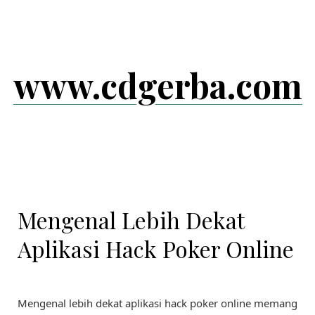
Skip
to
content
www.cdgerba.com
Mengenal Lebih Dekat
Aplikasi Hack Poker Online
Mengenal lebih dekat aplikasi hack poker online memang