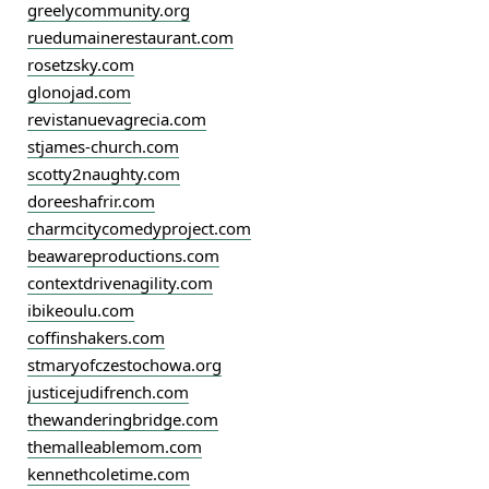
greelycommunity.org
ruedumainerestaurant.com
rosetzsky.com
glonojad.com
revistanuevagrecia.com
stjames-church.com
scotty2naughty.com
doreeshafrir.com
charmcitycomedyproject.com
beawareproductions.com
contextdrivenagility.com
ibikeoulu.com
coffinshakers.com
stmaryofczestochowa.org
justicejudifrench.com
thewanderingbridge.com
themalleablemom.com
kennethcoletime.com