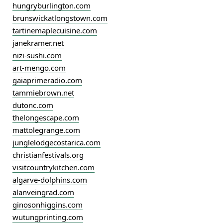
hungryburlington.com
brunswickatlongstown.com
tartinemaplecuisine.com
janekramer.net
nizi-sushi.com
art-mengo.com
gaiaprimeradio.com
tammiebrown.net
dutonc.com
thelongescape.com
mattolegrange.com
junglelodgecostarica.com
christianfestivals.org
visitcountrykitchen.com
algarve-dolphins.com
alanveingrad.com
ginosonhiggins.com
wutungprinting.com