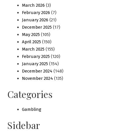
March 2026
(3)
February 2026
(7)
January 2026
(21)
December 2025
(17)
May 2025
(105)
April 2025
(150)
March 2025
(155)
February 2025
(120)
January 2025
(154)
December 2024
(148)
November 2024
(135)
Categories
Gambling
Sidebar