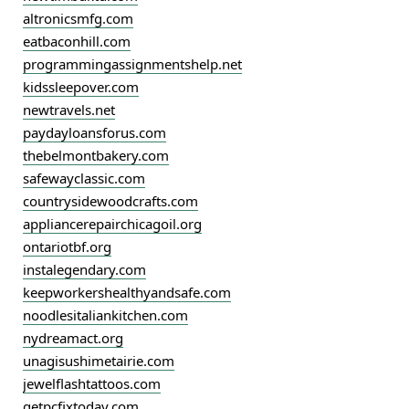
altronicsmfg.com
eatbaconhill.com
programmingassignmentshelp.net
kidssleepover.com
newtravels.net
paydayloansforus.com
thebelmontbakery.com
safewayclassic.com
countrysidewoodcrafts.com
appliancerepairchicagoil.org
ontariotbf.org
instalegendary.com
keepworkershealthyandsafe.com
noodlesitaliankitchen.com
nydreamact.org
unagisushimetairie.com
jewelflashtattoos.com
getpcfixtoday.com