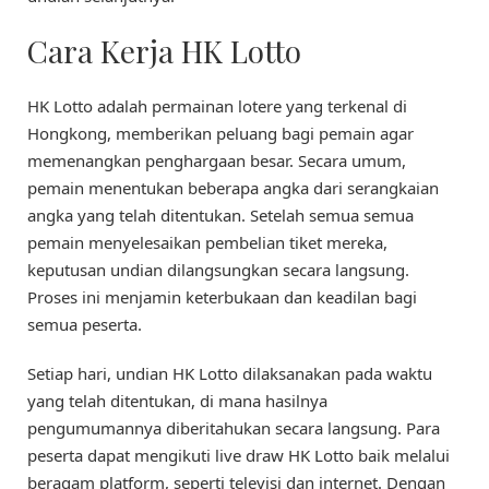
Cara Kerja HK Lotto
HK Lotto adalah permainan lotere yang terkenal di
Hongkong, memberikan peluang bagi pemain agar
memenangkan penghargaan besar. Secara umum,
pemain menentukan beberapa angka dari serangkaian
angka yang telah ditentukan. Setelah semua semua
pemain menyelesaikan pembelian tiket mereka,
keputusan undian dilangsungkan secara langsung.
Proses ini menjamin keterbukaan dan keadilan bagi
semua peserta.
Setiap hari, undian HK Lotto dilaksanakan pada waktu
yang telah ditentukan, di mana hasilnya
pengumumannya diberitahukan secara langsung. Para
peserta dapat mengikuti live draw HK Lotto baik melalui
beragam platform, seperti televisi dan internet. Dengan