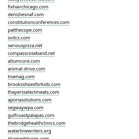
fixhairchicago.com
denizliesnaf.com
constitutionconferences.com
patthecope.com
svitcs.com
seriouspizza.net
compassroseband.net
altumcore.com
animal-drive.com
tnamag.com
brooksshoesforkids.com
thayersselectmeats.com
aporiasolutions.com
segwaywpa.com
gulfcoastpalapas.com
thebridgehealthclinics.com
waterlinewriters.org
shameddogan.com