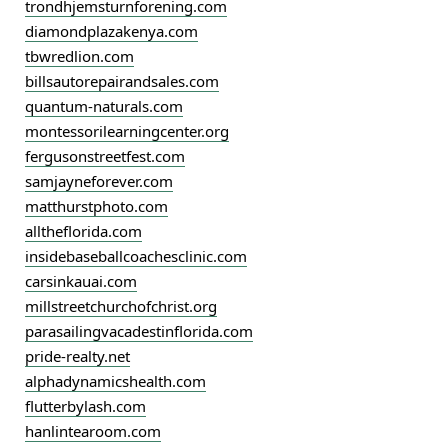
trondhjemsturnforening.com
diamondplazakenya.com
tbwredlion.com
billsautorepairandsales.com
quantum-naturals.com
montessorilearningcenter.org
fergusonstreetfest.com
samjayneforever.com
matthurstphoto.com
alltheflorida.com
insidebaseballcoachesclinic.com
carsinkauai.com
millstreetchurchofchrist.org
parasailingvacadestinflorida.com
pride-realty.net
alphadynamicshealth.com
flutterbylash.com
hanlintearoom.com