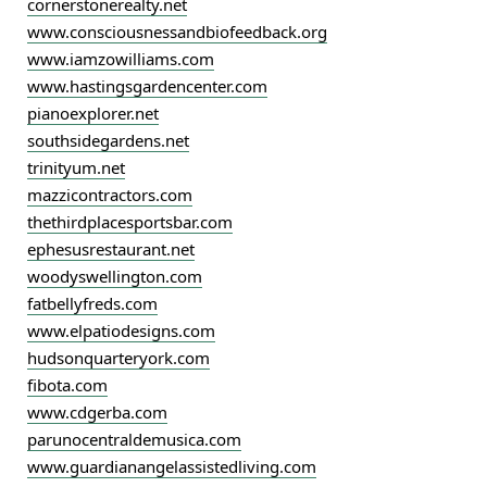
cornerstonerealty.net
www.consciousnessandbiofeedback.org
www.iamzowilliams.com
www.hastingsgardencenter.com
pianoexplorer.net
southsidegardens.net
trinityum.net
mazzicontractors.com
thethirdplacesportsbar.com
ephesusrestaurant.net
woodyswellington.com
fatbellyfreds.com
www.elpatiodesigns.com
hudsonquarteryork.com
fibota.com
www.cdgerba.com
parunocentraldemusica.com
www.guardianangelassistedliving.com