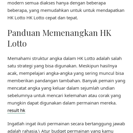
modern semua diakses hanya dengan beberapa
beberapa, yang memudahkan untuk untuk mendapatkan
HK Lotto HK Lotto cepat dan tepat.
Panduan Memenangkan HK
Lotto
Memahami struktur angka dalam HK Lotto adalah salah
satu strategi yang bisa digunakan. Meskipun hasilnya
acak, mempelajari angka-angka yang sering muncul bisa
memberikan pandangan tambahan. Banyak pemain yang
mencatat angka yang keluar dalam sejumlah undian
sebelumnya untuk mencari kelemahan atau corak yang
mungkin dapat digunakan dalam permainan mereka.
result hk
Ingatlah ingat ikuti permainan secara bertanggung jawab
adalah rahasia.\ Atur budget permainan yang kamu