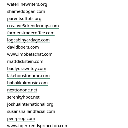
waterlinewriters.org
shameddogan.com
parentsoftots.org
creative3drenderings.com
farmerstradecoffee.com
logcabinyardage.com
davidboers.com
www.imobetachat.com
mattdickstein.com
badlydrawntoy.com
lakehoustonumc.com
habakkukmusic.com
nexttonone.net
serenityhbot.net
joshuainternational.org
susansnailandfacial.com
pen-prop.com
www.tigertrendsprinceton.com