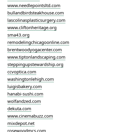
www.needlepointsltd.com
bullandbirdsteakhouse.com
lascolinasplasticsurgery.com
www.cliftonheritage.org
sma43.org
remodelingchicagoonline.com
brentwoodyogacenter.com
www.tiptonlandscaping.com
steppingupstewardship.org
ccvoptica.com
washingtonlehigh.com
luigisbakery.com
hanabi-sushi.com
wolfandzed.com
dekuta.com
www.cinemabuzz.com
mixdepot.net
rosewoodmcs.com