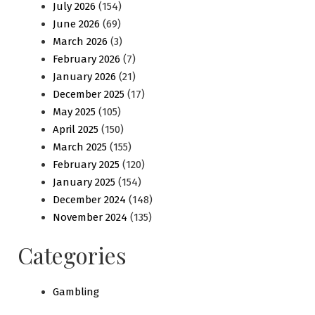
July 2026
(154)
June 2026
(69)
March 2026
(3)
February 2026
(7)
January 2026
(21)
December 2025
(17)
May 2025
(105)
April 2025
(150)
March 2025
(155)
February 2025
(120)
January 2025
(154)
December 2024
(148)
November 2024
(135)
Categories
Gambling