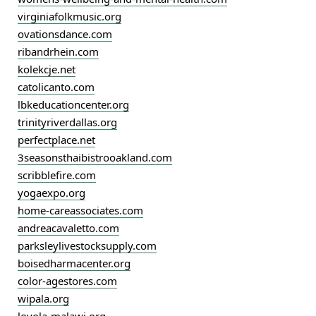
virginiafolkmusic.org
ovationsdance.com
ribandrhein.com
kolekcje.net
catolicanto.com
lbkeducationcenter.org
trinityriverdallas.org
perfectplace.net
3seasonsthaibistrooakland.com
scribblefire.com
yogaexpo.org
home-careassociates.com
andreacavaletto.com
parksleylivestocksupply.com
boisedharmacenter.org
color-agestores.com
wipala.org
loyola-malawi.org