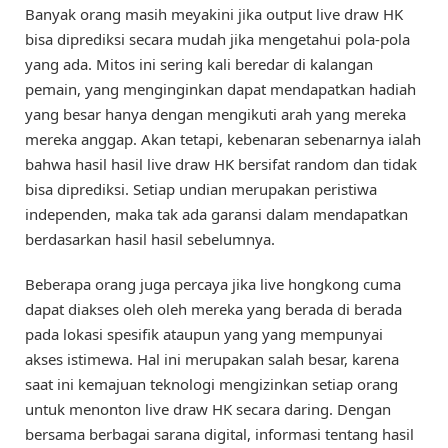
Banyak orang masih meyakini jika output live draw HK
bisa diprediksi secara mudah jika mengetahui pola-pola
yang ada. Mitos ini sering kali beredar di kalangan
pemain, yang menginginkan dapat mendapatkan hadiah
yang besar hanya dengan mengikuti arah yang mereka
mereka anggap. Akan tetapi, kebenaran sebenarnya ialah
bahwa hasil hasil live draw HK bersifat random dan tidak
bisa diprediksi. Setiap undian merupakan peristiwa
independen, maka tak ada garansi dalam mendapatkan
berdasarkan hasil hasil sebelumnya.
Beberapa orang juga percaya jika live hongkong cuma
dapat diakses oleh oleh mereka yang berada di berada
pada lokasi spesifik ataupun yang yang mempunyai
akses istimewa. Hal ini merupakan salah besar, karena
saat ini kemajuan teknologi mengizinkan setiap orang
untuk menonton live draw HK secara daring. Dengan
bersama berbagai sarana digital, informasi tentang hasil