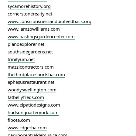
sycamorehistory.org
cornerstonerealty.net
www.consciousnessandbiofeedback.org
www.iamzowilliams.com
www.hastingsgardencenter.com
pianoexplorer.net
southsidegardens.net
trinityum.net
mazzicontractors.com
thethirdplacesportsbar.com
ephesusrestaurant.net
woodyswellington.com
fatbellyfreds.com
www.elpatiodesigns.com
hudsonquarteryork.com
fibota.com
www.cdgerba.com
parunocentraldemusica.com