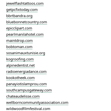
jewelflashtattoos.com
getpcfixtoday.com
bbrtbandra.org
bluebonnetcountry.com
epicclipart.com
pearlmanilahotel.com
maintdrop.com
bobtoman.com
sosanimauxtunisie.org
kogroofing.com
alpinedentist.net
radioenergiadance.com
kookotheek.com
panayiotislamprou.com
southcampusgateway.com
chateaudelisse.com
wellborncommunityassociation.com
wildwoodfilmfestival.com