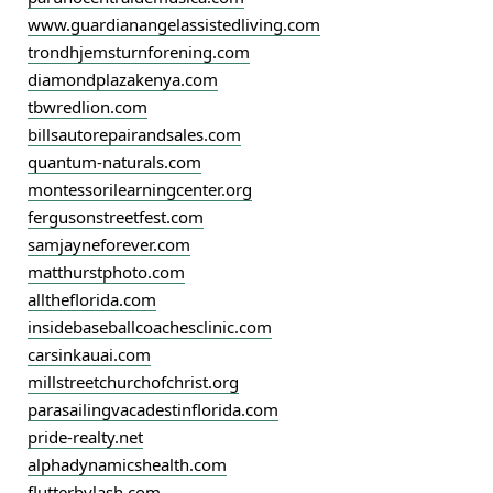
www.guardianangelassistedliving.com
trondhjemsturnforening.com
diamondplazakenya.com
tbwredlion.com
billsautorepairandsales.com
quantum-naturals.com
montessorilearningcenter.org
fergusonstreetfest.com
samjayneforever.com
matthurstphoto.com
alltheflorida.com
insidebaseballcoachesclinic.com
carsinkauai.com
millstreetchurchofchrist.org
parasailingvacadestinflorida.com
pride-realty.net
alphadynamicshealth.com
flutterbylash.com