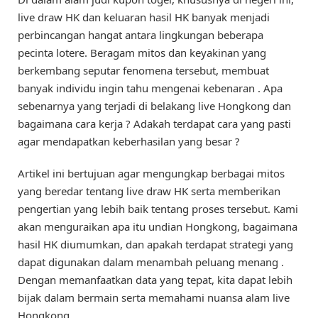
live draw HK dan keluaran hasil HK banyak menjadi
perbincangan hangat antara lingkungan beberapa
pecinta lotere. Beragam mitos dan keyakinan yang
berkembang seputar fenomena tersebut, membuat
banyak individu ingin tahu mengenai kebenaran . Apa
sebenarnya yang terjadi di belakang live Hongkong dan
bagaimana cara kerja ? Adakah terdapat cara yang pasti
agar mendapatkan keberhasilan yang besar ?
Artikel ini bertujuan agar mengungkap berbagai mitos
yang beredar tentang live draw HK serta memberikan
pengertian yang lebih baik tentang proses tersebut. Kami
akan menguraikan apa itu undian Hongkong, bagaimana
hasil HK diumumkan, dan apakah terdapat strategi yang
dapat digunakan dalam menambah peluang menang .
Dengan memanfaatkan data yang tepat, kita dapat lebih
bijak dalam bermain serta memahami nuansa alam live
Hongkong .