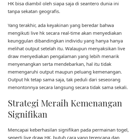
HK bisa diambil oleh siapa saja di seantero dunia ini
tanpa sekatan geografis.
Yang terakhir, ada keyakinan yang beredar bahwa
mengikuti live hk secara real-time akan menyediakan
keunggulan dibandingkan individu yang hanya hanya
melihat output setelah itu. Walaupun menyaksikan live
draw menyediakan pengalaman yang lebih menarik
menyenangkan serta mendebarkan, hal itu tidak
memengaruhi output maupun peluang kemenangan.
Output hk tetap sama saja, tak peduli dari seseorang
menontonnya secara langsung secara tidak sama sekali.
Strategi Meraih Kemenangan
Signifikan
Mencapai keberhasilan signifikan pada permainan togel,
seperti live draw HK, butuh cara yang terencana dan