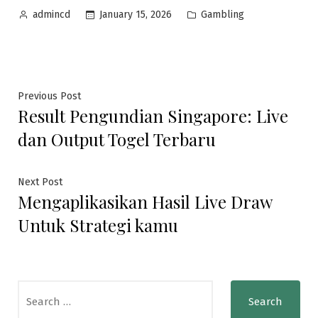
Posted
Posted
January 15, 2026
Gambling
admincd
by
in
Post
Previous
Previous Post
Result Pengundian Singapore: Live
post:
navigation
dan Output Togel Terbaru
Next
Next Post
Mengaplikasikan Hasil Live Draw
post:
Untuk Strategi kamu
Search
for: