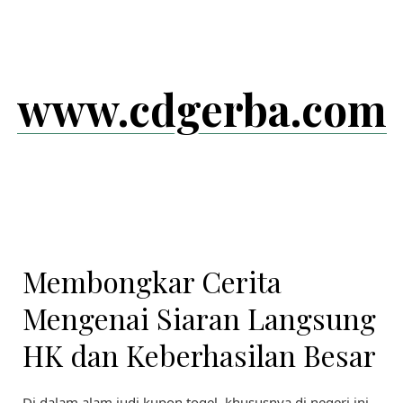
Skip
to
content
www.cdgerba.com
Membongkar Cerita
Mengenai Siaran Langsung
HK dan Keberhasilan Besar
Di dalam alam judi kupon togel, khususnya di negeri ini,