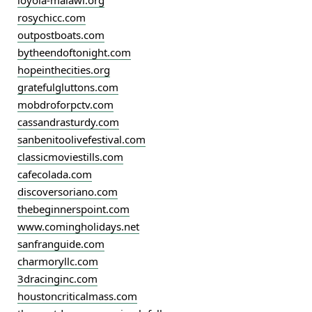
rosychicc.com
outpostboats.com
bytheendoftonight.com
hopeinthecities.org
gratefulgluttons.com
mobdroforpctv.com
cassandrasturdy.com
sanbenitoolivefestival.com
classicmoviestills.com
cafecolada.com
discoversoriano.com
thebeginnerspoint.com
www.comingholidays.net
sanfranguide.com
charmoryllc.com
3dracinginc.com
houstoncriticalmass.com