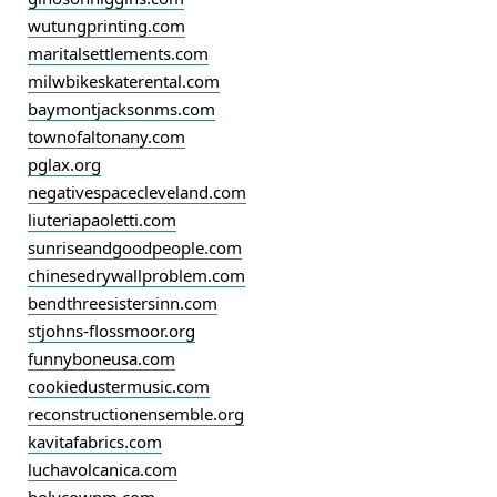
wutungprinting.com
maritalsettlements.com
milwbikeskaterental.com
baymontjacksonms.com
townofaltonany.com
pglax.org
negativespacecleveland.com
liuteriapaoletti.com
sunriseandgoodpeople.com
chinesedrywallproblem.com
bendthreesistersinn.com
stjohns-flossmoor.org
funnyboneusa.com
cookiedustermusic.com
reconstructionensemble.org
kavitafabrics.com
luchavolcanica.com