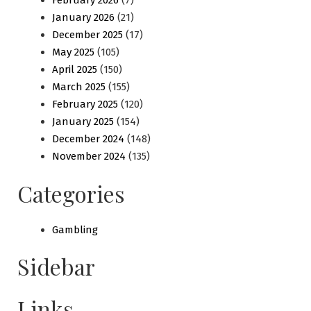
January 2026
(21)
December 2025
(17)
May 2025
(105)
April 2025
(150)
March 2025
(155)
February 2025
(120)
January 2025
(154)
December 2024
(148)
November 2024
(135)
Categories
Gambling
Sidebar
Links