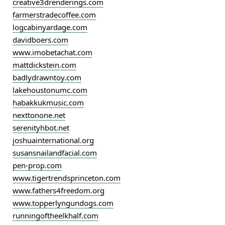
creative3drenderings.com
farmerstradecoffee.com
logcabinyardage.com
davidboers.com
www.imobetachat.com
mattdickstein.com
badlydrawntoy.com
lakehoustonumc.com
habakkukmusic.com
nexttonone.net
serenityhbot.net
joshuainternational.org
susansnailandfacial.com
pen-prop.com
www.tigertrendsprinceton.com
www.fathers4freedom.org
www.topperlyngundogs.com
runningoftheelkhalf.com