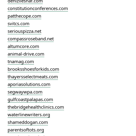
denizliesnaf.com
constitutionconferences.com
patthecope.com
svitcs.com
seriouspizza.net
compassroseband.net
altumcore.com
animal-drive.com
tnamag.com
brooksshoesforkids.com
thayersselectmeats.com
aporiasolutions.com
segwaywpa.com
gulfcoastpalapas.com
thebridgehealthclinics.com
waterlinewriters.org
shameddogan.com
parentsoftots.org