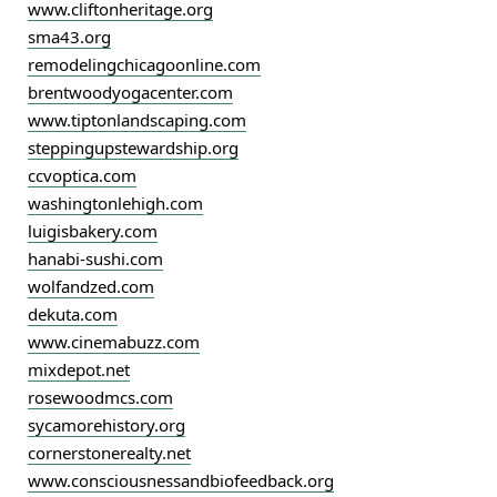
www.cliftonheritage.org
sma43.org
remodelingchicagoonline.com
brentwoodyogacenter.com
www.tiptonlandscaping.com
steppingupstewardship.org
ccvoptica.com
washingtonlehigh.com
luigisbakery.com
hanabi-sushi.com
wolfandzed.com
dekuta.com
www.cinemabuzz.com
mixdepot.net
rosewoodmcs.com
sycamorehistory.org
cornerstonerealty.net
www.consciousnessandbiofeedback.org