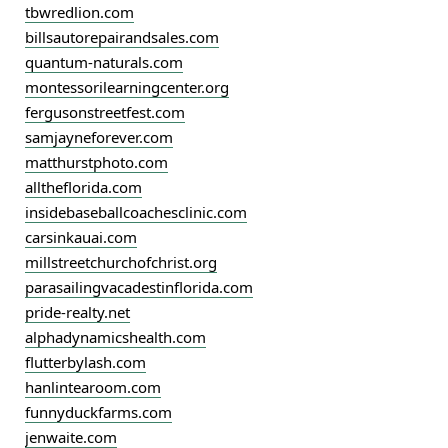
tbwredlion.com
billsautorepairandsales.com
quantum-naturals.com
montessorilearningcenter.org
fergusonstreetfest.com
samjayneforever.com
matthurstphoto.com
alltheflorida.com
insidebaseballcoachesclinic.com
carsinkauai.com
millstreetchurchofchrist.org
parasailingvacadestinflorida.com
pride-realty.net
alphadynamicshealth.com
flutterbylash.com
hanlintearoom.com
funnyduckfarms.com
jenwaite.com