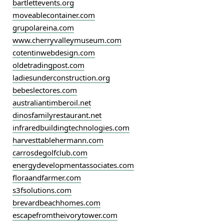
bartlettevents.org
moveablecontainer.com
grupolareina.com
www.cherryvalleymuseum.com
cotentinwebdesign.com
oldetradingpost.com
ladiesunderconstruction.org
bebeslectores.com
australiantimberoil.net
dinosfamilyrestaurant.net
infraredbuildingtechnologies.com
harvesttablehermann.com
carrosdegolfclub.com
energydevelopmentassociates.com
floraandfarmer.com
s3fsolutions.com
brevardbeachhomes.com
escapefromtheivorytower.com