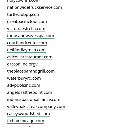
holycownm.com
nationwidetruckservice.com
turtleclubpg.com
greatpacifictour.com
victoriaestrella.com
thousandwavesspa.com
courtlandcenter.com
neilfindlaymsp.com
avicollisrestaurant.com
drcconline.org
v
theplacebarandgrill.com
waterburyrx.com
advpoolsinc.com
angelosatthepoint.com
indianapastorsalliance.com
valleyoakssteakcompany.com
caseyswoodshed.com
fixhairchicago.com