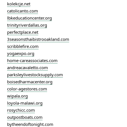
kolekcje.net
catolicanto.com
lbkeducationcenter.org
trinityriverdallas.org
perfectplace.net
3seasonsthaibistrooakland.com
scribblefire.com
yogaexpo.org
home-careassociates.com
andreacavaletto.com
parksleylivestocksupply.com
boisedharmacenter.org
color-agestores.com
wipala.org
loyola-malawi.org
rosychicc.com
outpostboats.com
bytheendoftonight.com